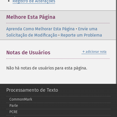
Registro de Alterações
Melhore Esta Página
Aprenda Como Melhorar Esta Página
•
Envie uma
Solicitação de Modificação
•
Reporte um Problema
＋
Notas de Usuários
adicionar nota
Não há notas de usuários para esta página.
Processamento de Texto
CommonMark
Parle
PCRE