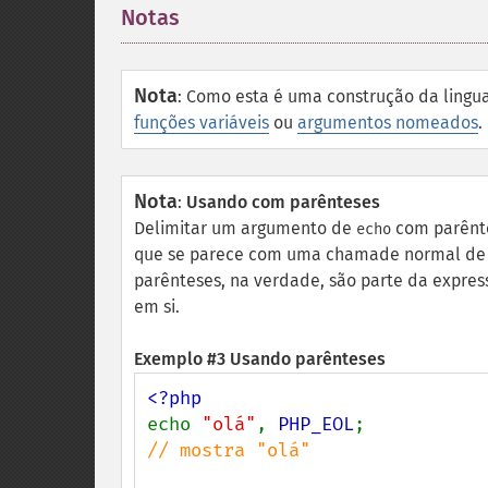
Notas
¶
Nota
:
Como esta é uma construção da lingu
funções variáveis
ou
argumentos nomeados
.
Nota
:
Usando com parênteses
Delimitar um argumento de
com parênte
echo
que se parece com uma chamade normal de um
parênteses, na verdade, são parte da expres
em si.
Exemplo #3 Usando parênteses
echo 
"olá"
, 
PHP_EOL
// mostra "olá"
