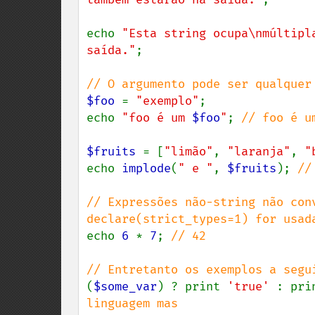
echo 
"Esta string ocupa\nmúltipl
saída."
;

$foo 
= 
"exemplo"
;

echo 
"foo é um 
$foo
"
; 
// foo é um
$fruits 
= [
"limão"
, 
"laranja"
, 
"
echo 
implode
(
" e "
, 
$fruits
); 
//
// Expressões não-string não con
echo 
6 
* 
7
; 
// 42

(
$some_var
) ? print 
'true' 
: pri
linguagem mas
