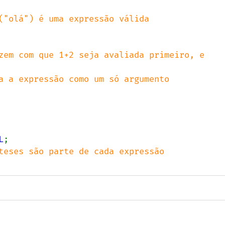
("olá") é uma expressão válida

zem com que 1+2 seja avaliada primeiro, e 
a a expressão como um só argumento

L