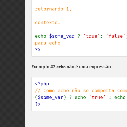
                                            // é uma
retornando 1,

                                            // portanto 
contexto.

echo 
$some_var 
? 
'true'
: 
'false'
?>
Exemplo #2
não é uma expressão
echo
(
$some_var
) ? echo 
'true' 
: echo
?>