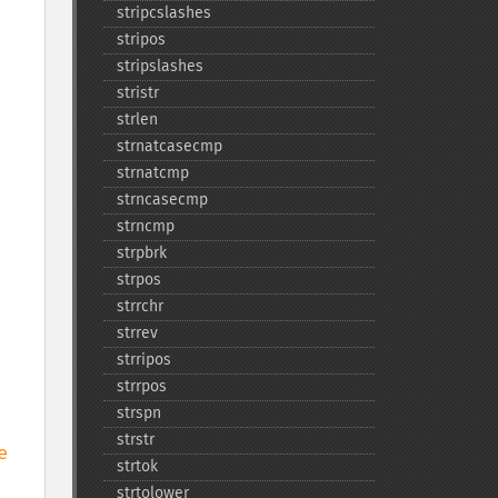
stripcslashes
stripos
stripslashes
stristr
strlen
strnatcasecmp
strnatcmp
strncasecmp
strncmp
strpbrk
strpos
strrchr
strrev
strripos
strrpos
strspn
strstr
 
strtok
strtolower