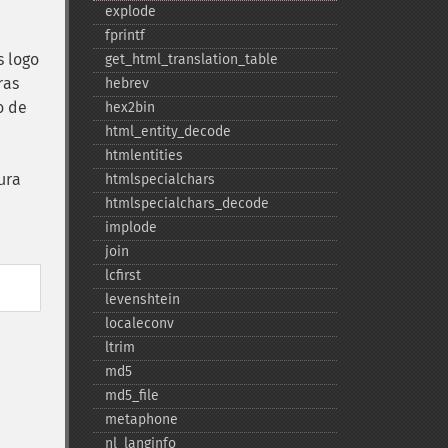
explode
fprintf
s logo
get_​html_​translation_​table
ras
hebrev
o de
hex2bin
html_​entity_​decode
htmlentities
ura
htmlspecialchars
htmlspecialchars_​decode
implode
join
lcfirst
levenshtein
localeconv
ltrim
md5
md5_​file
metaphone
nl_​langinfo