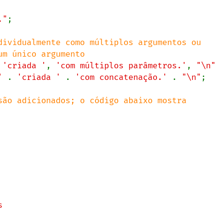
."
;

dividualmente como múltiplos argumentos ou

 
'criada '
, 
'com múltiplos parâmetros.'
, 
"\n"
' 
. 
'criada ' 
. 
'com concatenação.' 
. 
"\n"
;

são adicionados; o código abaixo mostra 

