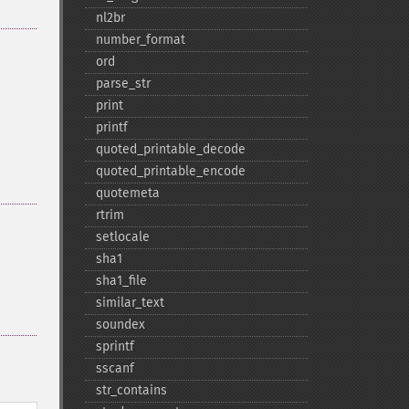
nl2br
number_​format
ord
parse_​str
print
printf
quoted_​printable_​decode
quoted_​printable_​encode
quotemeta
rtrim
setlocale
sha1
sha1_​file
similar_​text
soundex
sprintf
sscanf
str_​contains