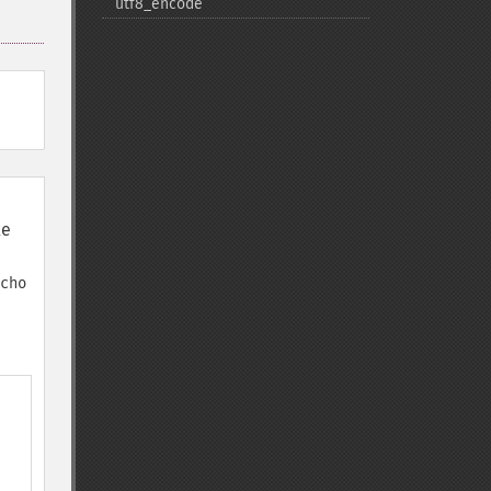
utf8_​encode
xe
cho