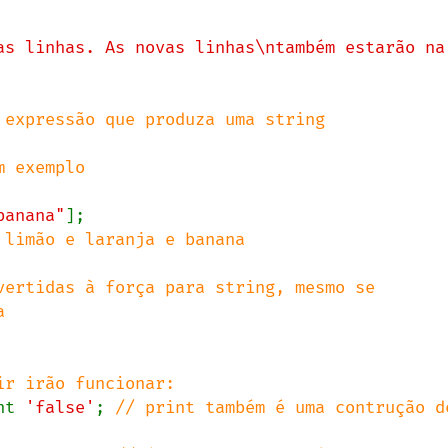
as linhas. As novas linhas\ntambém estarão na 
 exemplo

banana"
];

 limão e laranja e banana

vertidas à força para string, mesmo se 
nt 
'false'
; 
// print também é uma contrução de