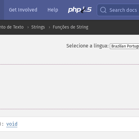
Get Involved
Help
Search docs
to de Texto
Strings
Funções de String
Selecione a língua:
):
void