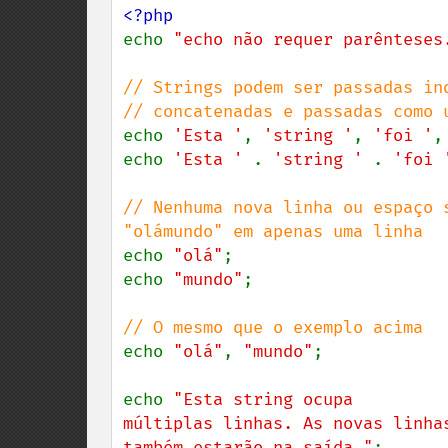
echo 
"echo não requer parênteses
// Strings podem ser passadas in
echo 
'Esta '
, 
'string '
, 
'foi '
,
echo 
'Esta ' 
. 
'string ' 
. 
'foi 
// Nenhuma nova linha ou espaço 
echo 
"olá"
;

echo 
"mundo"
;

echo 
"olá"
, 
"mundo"
;

echo 
"Esta string ocupa

múltiplas linhas. As novas linhas
também estarão na saída."
;
