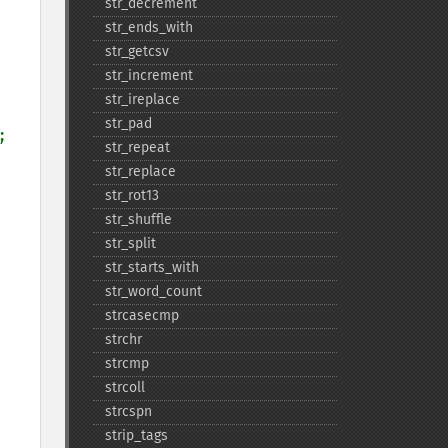
str_​decrement
str_​ends_​with
str_​getcsv
str_​increment
str_​ireplace
str_​pad
;

str_​repeat
str_​replace
str_​rot13
str_​shuffle
str_​split
str_​starts_​with
str_​word_​count
strcasecmp
strchr
strcmp
strcoll
strcspn
strip_​tags