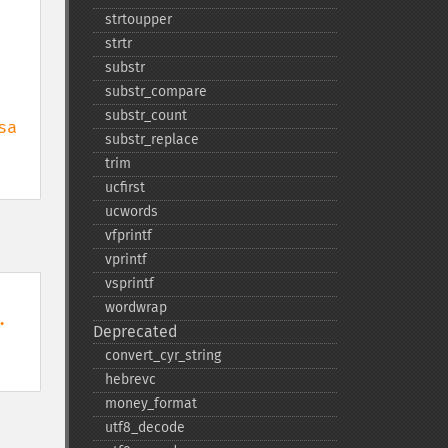
strtoupper
strtr
substr
substr_​compare
substr_​count
a 
substr_​replace
trim
ucfirst
ucwords
vfprintf
vprintf
vsprintf
wordwrap
Deprecated
convert_​cyr_​string
hebrevc
money_​format
utf8_​decode