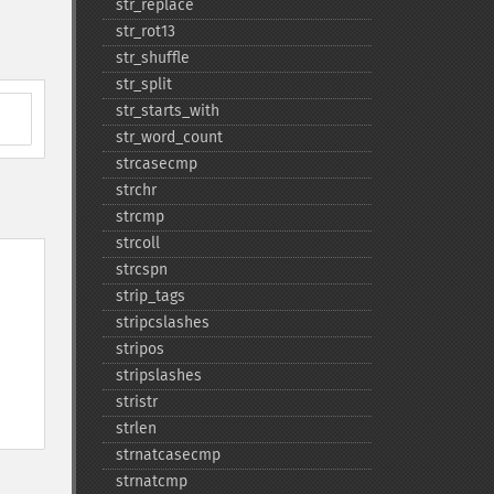
str_​replace
str_​rot13
str_​shuffle
str_​split
str_​starts_​with
str_​word_​count
strcasecmp
strchr
strcmp
strcoll
strcspn
strip_​tags
stripcslashes
stripos
stripslashes
stristr
strlen
strnatcasecmp
strnatcmp