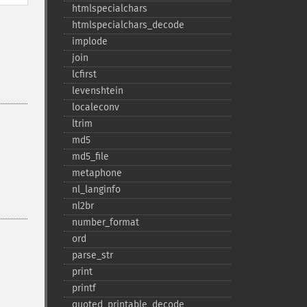
htmlspecialchars
htmlspecialchars_​decode
implode
join
lcfirst
levenshtein
localeconv
ltrim
md5
md5_​file
metaphone
nl_​langinfo
nl2br
number_​format
ord
parse_​str
print
printf
quoted_​printable_​decode