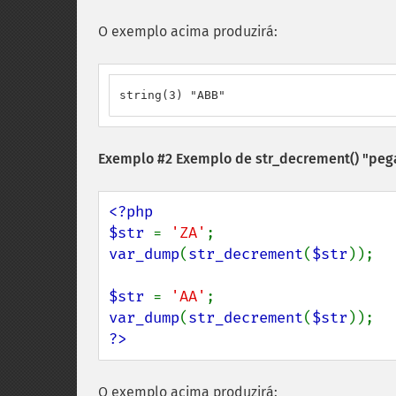
O exemplo acima produzirá:
string(3) "ABB"
Exemplo #2 Exemplo de
str_decrement()
"peg
<?php

$str 
= 
'ZA'
var_dump
(
str_decrement
(
$str
));

$str 
= 
'AA'
var_dump
(
str_decrement
(
$str
?>
O exemplo acima produzirá: