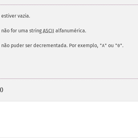
estiver vazia.
não for uma string
ASCII
alfanumérica.
não puder ser decrementada. Por exemplo,
ou
.
"A"
"0"
()