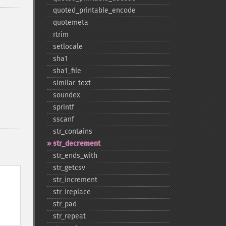
quoted_​printable_​encode
quotemeta
rtrim
setlocale
sha1
sha1_​file
similar_​text
soundex
sprintf
sscanf
str_​contains
str_​decrement
str_​ends_​with
str_​getcsv
str_​increment
str_​ireplace
str_​pad
str_​repeat