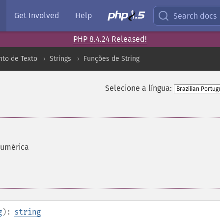
Get Involved
Help
Search docs
PHP 8.4.24 Released!
to de Texto
Strings
Funções de String
Selecione a língua:
numérica
g
):
string