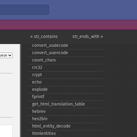
addcslashes
addslashes
bin2hex
chop
chr
« str_contains
str_ends_with »
chunk_​split
convert_​uudecode
convert_​uuencode
count_​chars
crc32
crypt
echo
explode
fprintf
get_​html_​translation_​table
hebrev
hex2bin
html_​entity_​decode
htmlentities