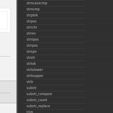
strncasecmp
strncmp
strpbrk
strpos
strrchr
strrev
strripos
strrpos
strspn
strstr
strtok
strtolower
strtoupper
strtr
substr
substr_​compare
substr_​count
substr_​replace
trim