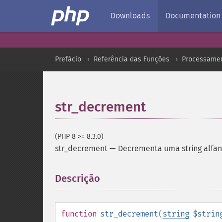
Downloads
Documentation
Prefácio
Referência das Funções
Processamen
str_decrement
(PHP 8 >= 8.3.0)
str_decrement
—
Decrementa uma string alfa
Descrição
¶
function
str_decrement
(
string
$strin