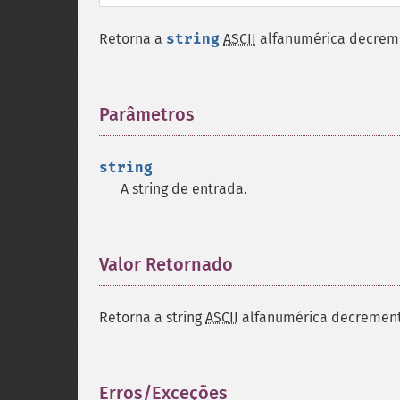
Retorna a
string
ASCII
alfanumérica decrem
Parâmetros
¶
string
A string de entrada.
Valor Retornado
¶
Retorna a string
ASCII
alfanumérica decremen
Erros/Exceções
¶