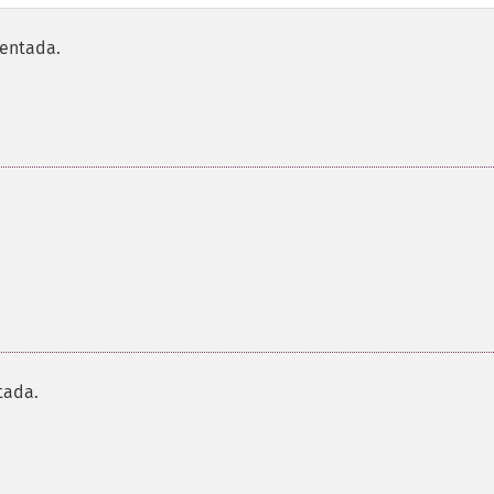
entada.
tada.