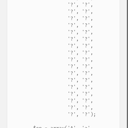
                    '?', '?',

                    '?', '?',

                    '?', '?',

                    '?', '?',

                    '?', '?',

                    '?', '?',

                    '?', '?',

                    '?', '?',

                    '?', '?',

                    '?', '?',

                    '?', '?',

                    '?', '?',

                    '?', '?',

                    '?', '?',

                    '?', '?',

                    '?', '?',

                    '?', '?');
