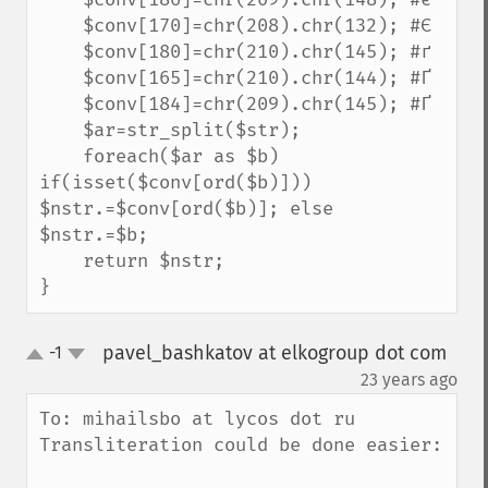
    $conv[170]=chr(208).chr(132); #Є

    $conv[180]=chr(210).chr(145); #ґ

    $conv[165]=chr(210).chr(144); #Ґ

    $conv[184]=chr(209).chr(145); #Ґ

    $ar=str_split($str);

    foreach($ar as $b) 
if(isset($conv[ord($b)])) 
$nstr.=$conv[ord($b)]; else 
$nstr.=$b;

    return $nstr;

}
pavel_bashkatov at elkogroup dot com
-1
up
down
¶
23 years ago
To: mihailsbo at lycos dot ru

Transliteration could be done easier:
