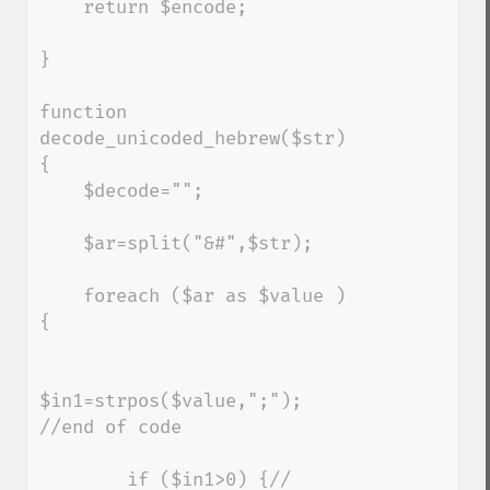
    return $encode;

}

function 
decode_unicoded_hebrew($str) 
{

    $decode="";

    $ar=split("&#",$str);

    foreach ($ar as $value ) 
{

$in1=strpos($value,";"); 
//end of code

        if ($in1>0) {// 