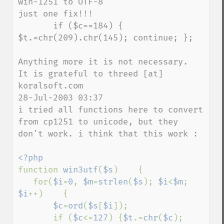
win-1251 to UTF-8 

just one fix!!!

       if ($c==184) { 
$t.=chr(209).chr(145); continue; }; 

Anything more it is not necessary.

It is grateful to threed [at] 
koralsoft.com

28-Jul-2003 03:37 

i tried all functions here to convert 
from cp1251 to unicode, but they 
don't work. i think that this work : 

function 
win3utf
(
$s
)    { 

   for(
$i
=
0
, 
$m
=
strlen
(
$s
); 
$i
<
$m
; 
$i
++)    { 

$c
=
ord
(
$s
[
$i
]); 

       if (
$c
<=
127
) {
$t
.=
chr
(
$c
); 