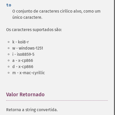
to
O conjunto de caracteres cirílico alvo, como um
único caractere.
Os caracteres suportados são:
k - koi8-r
w - windows-1251
i - iso8859-5
a - x-cp866
d - x-cp866
m - x-mac-cyrillic
Valor Retornado
¶
Retorna a string convertida.