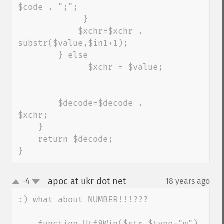
$code . ";";

             } 

            $xchr=$xchr . 
substr($value,$in1+1);   

        } else

              $xchr = $value;

        $decode=$decode . 
$xchr;

    }

    return $decode;

}
apoc at ukr dot net
-4
18 years ago
¶
up
down
:) what about NUMBER!!!???

    function Utf8Win($str,$type="w")
