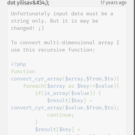
down
dot yilisav&#34;);
17 years ago
¶
Unfortunately input data must be a 
string only. But it is may be 
changed! ;) 

To convert multi-dimensional array I 
use this recursive function:

function 
convert_cyr_array
(
$array
,
$from
,
$to
){

    foreach(
$array 
as 
$key
=>
$value
){

        if(
is_array
(
$value
)) {

$result
[
$key
] = 
convert_cyr_array
(
$value
,
$from
,
$to
);

            continue;

        }

$result
[
$key
] = 