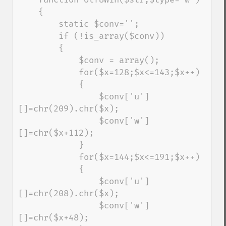
    {

        static $conv='';

        if (!is_array($conv))

        {

            $conv = array();

            for($x=128;$x<=143;$x++)

            {

                $conv['u']
[]=chr(209).chr($x);

                $conv['w']
[]=chr($x+112);

            }

            for($x=144;$x<=191;$x++)

            {

                $conv['u']
[]=chr(208).chr($x);

                $conv['w']
[]=chr($x+48);
