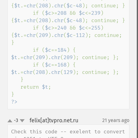
{
$t
.=
chr
(
208
).
chr
(
$c
-
48
); continue; }

       if (
$c
>=
208 
&& 
$c
<=
239
) 
{
$t
.=
chr
(
208
).
chr
(
$c
-
48
); continue; }

       if (
$c
>=
240 
&& 
$c
<=
255
) 
{
$t
.=
chr
(
209
).
chr
(
$c
-
112
); continue; 
}

       if (
$c
==
184
) { 
$t
.=
chr
(
209
).
chr
(
209
); continue; };

       if (
$c
==
168
) { 
$t
.=
chr
(
208
).
chr
(
129
); continue; };

   }

   return 
$t
;

?>
felix[at]tvpro.net.ru
-3
21 years ago
¶
up
down
Check this code -- exelent to convert 