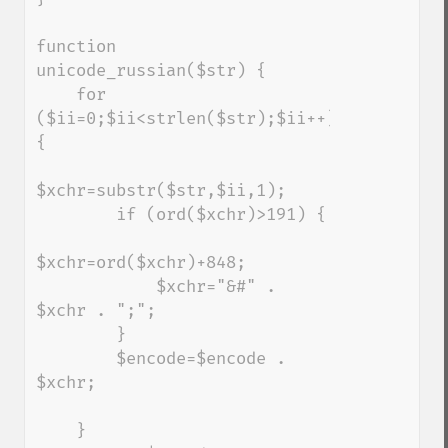
function 
unicode_russian($str) {

    for 
($ii=0;$ii<strlen($str);$ii++) 
{

$xchr=substr($str,$ii,1);

        if (ord($xchr)>191) {

$xchr=ord($xchr)+848;

            $xchr="&#" . 
$xchr . ";";

        }

        $encode=$encode . 
$xchr;

    }
