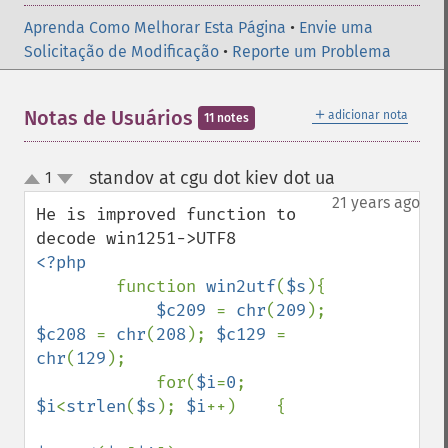
Aprenda Como Melhorar Esta Página
•
Envie uma
Solicitação de Modificação
•
Reporte um Problema
＋
Notas de Usuários
adicionar nota
11 notes
standov at cgu dot kiev dot ua
1
¶
up
down
21 years ago
He is improved function to 
<?php

function 
win2utf
(
$s
){ 

$c209 
= 
chr
(
209
); 
$c208 
= 
chr
(
208
); 
$c129 
= 
chr
(
129
);

            for(
$i
=
0
; 
$i
<
strlen
(
$s
); 
$i
++)    { 
