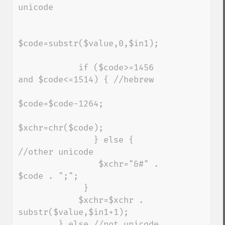
unicode

$code=substr($value,0,$in1);

            if ($code>=1456 
and $code<=1514) { //hebrew

$code=$code-1264;

$xchr=chr($code);

               } else { 
//other unicode

                $xchr="&#" . 
$code . ";";

             } 

            $xchr=$xchr . 
substr($value,$in1+1);   

        } else //not unicode
