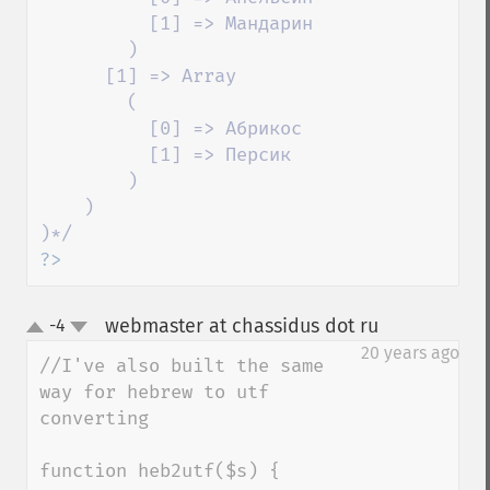
          [1] => Мандарин

        )

      [1] => Array

        (

          [0] => Абрикос

          [1] => Персик

        )

    )

?>
webmaster at chassidus dot ru
-4
¶
up
down
20 years ago
//I've also built the same 
way for hebrew to utf 
converting

function heb2utf($s) {
