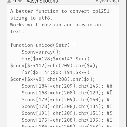
Vasyl Skotona
-1
18 years ago
¶
up
down
A better function to convert cp1251 
string to utf8.

Works with russian and ukrainian 
text.

function unicod($str) {

    $conv=array();

    for($x=128;$x<=143;$x++) 
$conv[$x+112]=chr(209).chr($x);

    for($x=144;$x<=191;$x++) 
$conv[$x+48]=chr(208).chr($x);

    $conv[184]=chr(209).chr(145); #ё

    $conv[168]=chr(208).chr(129); #Ё

    $conv[179]=chr(209).chr(150); #і

    $conv[178]=chr(208).chr(134); #І

    $conv[191]=chr(209).chr(151); #ї

    $conv[175]=chr(208).chr(135); #ї

    $conv[186]=chr(209).chr(148); #є
