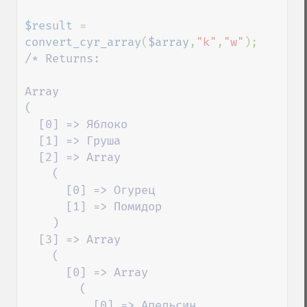
$result 
= 
convert_cyr_array
(
$array
,
"k"
,
"w"
/* Returns:

Array

(

  [0] => Яблоко

  [1] => Груша

  [2] => Array

    (

      [0] => Огурец

      [1] => Помидор

    )

  [3] => Array

    (

      [0] => Array

        (

          [0] => Апельсин
