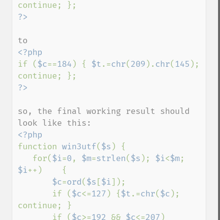
if (
$c
==
184
) { 
$t
.=
chr
(
209
).
chr
(
145
); 
so, the final working result should 
function 
win3utf
(
$s
) {

   for(
$i
=
0
, 
$m
=
strlen
(
$s
); 
$i
<
$m
; 
$i
++)    {

$c
=
ord
(
$s
[
$i
]);

       if (
$c
<=
127
) {
$t
.=
chr
(
$c
); 
continue; }

       if (
$c
>=
192 
&& 
$c
<=
207
) 