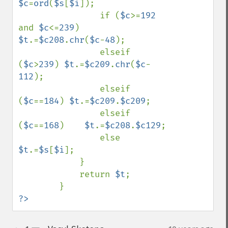
$c
=
ord
(
$s
[
$i
]);

                if (
$c
>=
192 
and 
$c
<=
239
) 
$t
.=
$c208
.
chr
(
$c
-
48
);

                elseif 
(
$c
>
239
) 
$t
.=
$c209
.
chr
(
$c
-
112
);

                elseif 
(
$c
==
184
) 
$t
.=
$c209
.
$c209
;

                elseif 
(
$c
==
168
)    
$t
.=
$c208
.
$c129
;

                else 
$t
.=
$s
[
$i
];

            } 

            return 
$t
;

?>