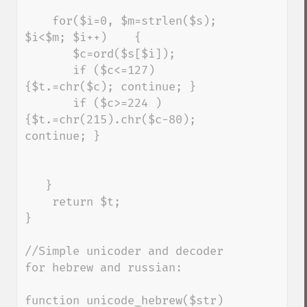
    for($i=0, $m=strlen($s); 
$i<$m; $i++)    { 

       $c=ord($s[$i]); 

       if ($c<=127) 
{$t.=chr($c); continue; } 

       if ($c>=224 )    
{$t.=chr(215).chr($c-80); 
continue; } 

   } 

    return $t; 

}

//Simple unicoder and decoder 
for hebrew and russian:

function unicode_hebrew($str) 