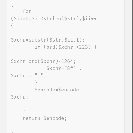
{

    for 
($ii=0;$ii<strlen($str);$ii++) 
{

$xchr=substr($str,$ii,1);

        if (ord($xchr)>223) {

$xchr=ord($xchr)+1264;

            $xchr="&#" . 
$xchr . ";";

        }

        $encode=$encode . 
$xchr;

    }

    return $encode;

}
