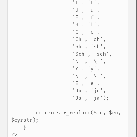
                    'T', 't',

                    'U', 'u',

                    'F', 'f',

                    'H', 'h',

                    'C', 'c',

                    'Ch', 'ch',

                    'Sh', 'sh',

                    'Sch', 'sch',

                    '\'', '\'',

                    'Y', 'y', 

                    '\'', '\'',

                    'E', 'e',

                    'Ju', 'ju',

                    'Ja', 'ja');

        return str_replace($ru, $en, 
$cyrstr);

    }

?>