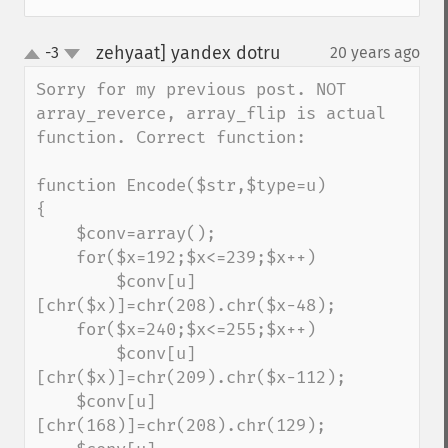
zehyaat] yandex dotru
-3
20 years ago
¶
up
down
Sorry for my previous post. NOT 
array_reverce, array_flip is actual 
function. Correct function:

function Encode($str,$type=u)

{

    $conv=array();

    for($x=192;$x<=239;$x++)

        $conv[u]
[chr($x)]=chr(208).chr($x-48);

    for($x=240;$x<=255;$x++)

        $conv[u]
[chr($x)]=chr(209).chr($x-112);

    $conv[u]
[chr(168)]=chr(208).chr(129);
