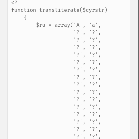
<?

function transliterate($cyrstr)

    {

        $ru = array('A', 'a',

                    '?', '?',

                    '?', '?',

                    '?', '?',

                    '?', '?',

                    '?', '?',

                    '?', '?',

                    '?', '?',

                    '?', '?',

                    '?', '?',

                    '?', '?',

                    '?', '?',

                    '?', '?',

                    '?', '?',

                    '?', '?',

                    '?', '?',
