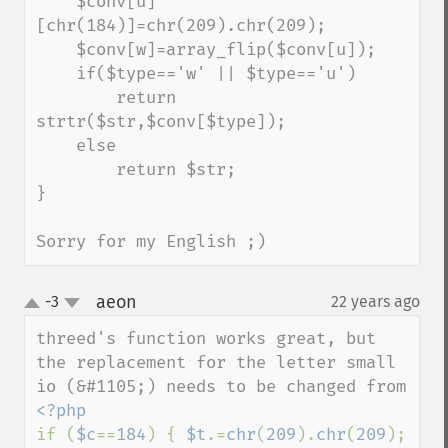
    $conv[u]
[chr(184)]=chr(209).chr(209);

    $conv[w]=array_flip($conv[u]);

    if($type=='w' || $type=='u')

        return 
strtr($str,$conv[$type]);

    else

        return $str;

}

Sorry for my English ;)
aeon
-3
22 years ago
¶
up
down
threed's function works great, but 
the replacement for the letter small 
if (
$c
==
184
) { 
$t
.=
chr
(
209
).
chr
(
209
); 