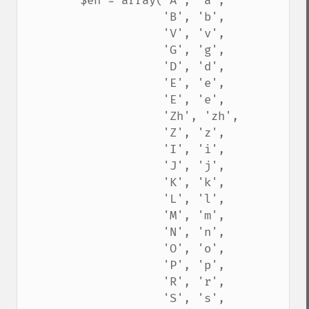
        $en = array('A', 'a',

                    'B', 'b',

                    'V', 'v',

                    'G', 'g',

                    'D', 'd',

                    'E', 'e',

                    'E', 'e',

                    'Zh', 'zh',

                    'Z', 'z',

                    'I', 'i',

                    'J', 'j',

                    'K', 'k',

                    'L', 'l',

                    'M', 'm',

                    'N', 'n',

                    'O', 'o',

                    'P', 'p',

                    'R', 'r',

                    'S', 's',
