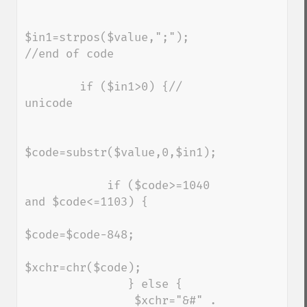
$in1=strpos($value,";"); 
//end of code

        if ($in1>0) {// 
unicode

$code=substr($value,0,$in1);

            if ($code>=1040 
and $code<=1103) {

$code=$code-848;

$xchr=chr($code);

               } else {

                $xchr="&#" . 