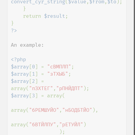
convert_cyr_string
(
$value
,
$from
,
$to
);

    }

    return 
$result
;

An example:

<?php

$array
[
0
] = 
"сВМПЛП"
$array
[
1
] = 
"зТХЫБ"
$array
[
2
] = 
array(
"пЗХТЕГ"
,
"рПНЙДПТ"
$array
[
3
] = array(

array(
"бРЕМШУЙО"
,
"нБОДБТЙО"
),

array(
"бВТЙЛПУ"
,
"рЕТУЙЛ"
)

                );
