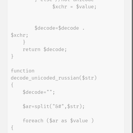
              $xchr = $value;

        $decode=$decode . 
$xchr;

    }

    return $decode;

}

function 
decode_unicoded_russian($str) 
{

    $decode="";

    $ar=split("&#",$str);

    foreach ($ar as $value ) 
{
