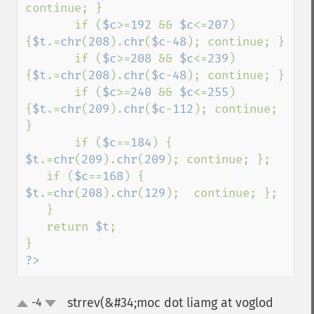
continue; } 

       if (
$c
>=
192 
&& 
$c
<=
207
)    
{
$t
.=
chr
(
208
).
chr
(
$c
-
48
); continue; } 

       if (
$c
>=
208 
&& 
$c
<=
239
) 
{
$t
.=
chr
(
208
).
chr
(
$c
-
48
); continue; } 

       if (
$c
>=
240 
&& 
$c
<=
255
) 
{
$t
.=
chr
(
209
).
chr
(
$c
-
112
); continue; 
} 

       if (
$c
==
184
) { 
$t
.=
chr
(
209
).
chr
(
209
); continue; }; 

   if (
$c
==
168
) { 
$t
.=
chr
(
208
).
chr
(
129
);  continue; }; 

   } 

   return 
$t
; 

?>
strrev(&#34;moc dot liamg at voglod
-4
up