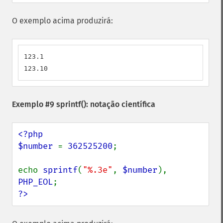
O exemplo acima produzirá:
123.1

123.10
Exemplo #9
sprintf()
: notação científica
<?php

$number 
= 
362525200
;

echo 
sprintf
(
"%.3e"
, 
$number
), 
PHP_EOL
?>