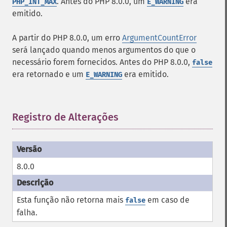
. Antes do PHP 8.0.0, um
era
PHP_INT_MAX
E_WARNING
emitido.
A partir do PHP 8.0.0, um erro
ArgumentCountError
será lançado quando menos argumentos do que o
necessário forem fornecidos. Antes do PHP 8.0.0,
false
era retornado e um
era emitido.
E_WARNING
Registro de Alterações
¶
8.0.0
Esta função não retorna mais
em caso de
false
falha.