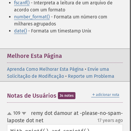
fscanf()
- Interpreta a leitura de um arquivo de
acordo com um formato
number_format()
- Formata um número com
milhares agrupados
date()
- Formata um timestamp Unix
Melhore Esta Página
Aprenda Como Melhorar Esta Página
•
Envie uma
Solicitação de Modificação
•
Reporte um Problema
＋
Notas de Usuários
adicionar nota
34 notes
remy dot damour at -please-no-spam-
109
up
down
laposte dot net
17 years ago
¶