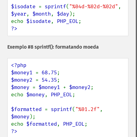
$isodate 
= 
sprintf
(
"%04d-%02d-%02d"
, 
$year
, 
$month
, 
$day
);

echo 
$isodate
, 
PHP_EOL
?>
Exemplo #8
sprintf()
: formatando moeda
<?php

$money1 
= 
68.75
$money2 
= 
54.35
$money 
= 
$money1 
+ 
$money2
;

echo 
$money
, 
PHP_EOL
;

$formatted 
= 
sprintf
(
"%01.2f"
, 
$money
);

echo 
$formatted
, 
PHP_EOL
?>