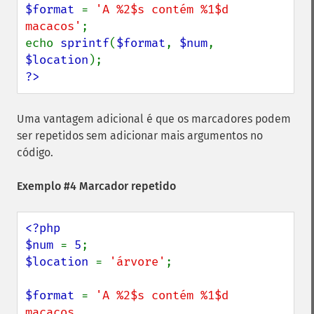
$format 
= 
'A %2$s contém %1$d 
macacos'
;

echo 
sprintf
(
$format
, 
$num
, 
$location
?>
Uma vantagem adicional é que os marcadores podem
ser repetidos sem adicionar mais argumentos no
código.
Exemplo #4 Marcador repetido
<?php

$num 
= 
5
$location 
= 
'árvore'
;

$format 
= 
'A %2$s contém %1$d 
macacos.
