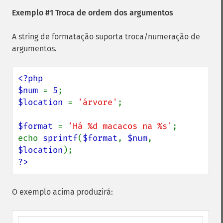
Exemplo #1 Troca de ordem dos argumentos
A string de formatação suporta troca/numeração de
argumentos.
<?php

$num 
= 
5
$location 
= 
'árvore'
;

$format 
= 
'Há %d macacos na %s'
;

echo 
sprintf
(
$format
, 
$num
, 
$location
?>
O exemplo acima produzirá: