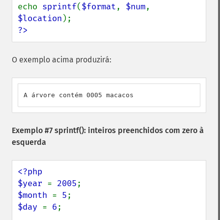
echo 
sprintf
(
$format
, 
$num
, 
$location
?>
O exemplo acima produzirá:
A árvore contém 0005 macacos
Exemplo #7
sprintf()
: inteiros preenchidos com zero à
esquerda
<?php

$year 
= 
2005
$month 
= 
5
$day 
= 
6
;
