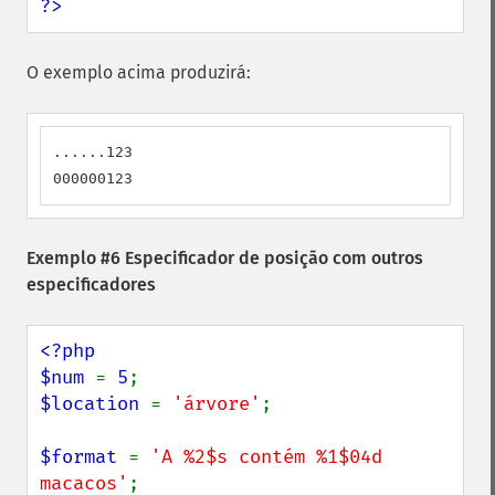
?>
O exemplo acima produzirá:
......123

000000123
Exemplo #6 Especificador de posição com outros
especificadores
<?php

$num 
= 
5
$location 
= 
'árvore'
;

$format 
= 
'A %2$s contém %1$04d 
macacos'
;
