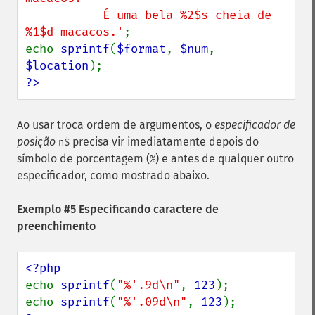
           É uma bela %2$s cheia de 
%1$d macacos.'
;

echo 
sprintf
(
$format
, 
$num
, 
$location
?>
Ao usar troca ordem de argumentos, o
especificador de
posição
precisa vir imediatamente depois do
n$
símbolo de porcentagem (
) e antes de qualquer outro
%
especificador, como mostrado abaixo.
Exemplo #5 Especificando caractere de
preenchimento
echo 
sprintf
(
"%'.9d\n"
, 
123
);

echo 
sprintf
(
"%'.09d\n"
, 
123