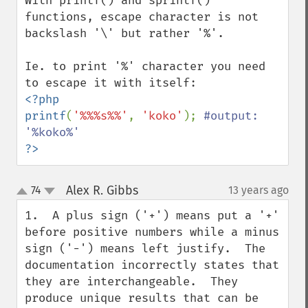
With printf() and sprintf() 
functions, escape character is not 
backslash '\' but rather '%'.

Ie. to print '%' character you need 
<?php

printf
(
'%%%s%%'
, 
'koko'
); 
#output: 
?>
Alex R. Gibbs
74
13 years ago
¶
up
down
1.  A plus sign ('+') means put a '+' 
before positive numbers while a minus 
sign ('-') means left justify.  The 
documentation incorrectly states that 
they are interchangeable.  They 
produce unique results that can be 