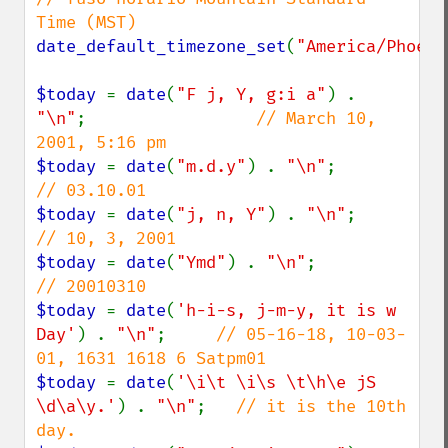
date_default_timezone_set
(
"America/Phoeni
$today 
= 
date
(
"F j, Y, g:i a"
) . 
"\n"
;                 
// March 10, 
$today 
= 
date
(
"m.d.y"
) . 
"\n"
;          
$today 
= 
date
(
"j, n, Y"
) . 
"\n"
;        
$today 
= 
date
(
"Ymd"
) . 
"\n"
;            
$today 
= 
date
(
'h-i-s, j-m-y, it is w 
Day'
) . 
"\n"
;     
// 05-16-18, 10-03-
$today 
= 
date
(
'\i\t \i\s \t\h\e jS 
\d\a\y.'
) . 
"\n"
;   
// it is the 10th 