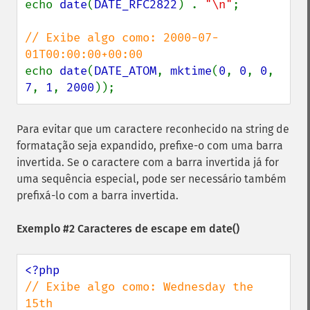
echo 
date
(
DATE_RFC2822
) . 
"\n"
;

// Exibe algo como: 2000-07-
echo 
date
(
DATE_ATOM
, 
mktime
(
0
, 
0
, 
0
, 
7
, 
1
, 
2000
));
Para evitar que um caractere reconhecido na string de
formatação seja expandido, prefixe-o com uma barra
invertida. Se o caractere com a barra invertida já for
uma sequência especial, pode ser necessário também
prefixá-lo com a barra invertida.
Exemplo #2 Caracteres de escape em
date()
// Exibe algo como: Wednesday the 