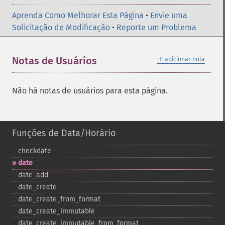
Aprenda Como Melhorar Esta Página
•
Envie uma
Solicitação de Modificação
•
Reporte um Problema
＋
Notas de Usuários
adicionar nota
Não há notas de usuários para esta página.
Funções de Data/Horário
checkdate
date
date_​add
date_​create
date_​create_​from_​format
date_​create_​immutable
date_​create_​immutable_​from_​format