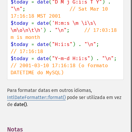
$today 
= 
date
(
"D M j G:i:s T Y"
) . 
"\n"
;               
// Sat Mar 10 
$today 
= 
date
(
'H:m:s \m \i\s\ 
\m\o\n\t\h'
) . 
"\n"
;     
// 17:03:18 
$today 
= 
date
(
"H:i:s"
) . 
"\n"
;          
$today 
= 
date
(
"Y-m-d H:i:s"
) . 
"\n"
;    
// 2001-03-10 17:16:18 (o formato 
DATETIME do MySQL)
Para formatar datas em outros idiomas,
IntlDateFormatter::format()
pode ser utilizada em vez
de
date()
.
Notas
¶