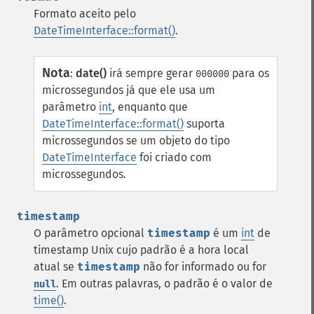
Formato aceito pelo
DateTimeInterface::format()
.
Nota
:
date()
irá sempre gerar
para os
000000
microssegundos já que ele usa um
parâmetro
int
, enquanto que
DateTimeInterface::format()
suporta
microssegundos se um objeto do tipo
DateTimeInterface
foi criado com
microssegundos.
timestamp
O parâmetro opcional
timestamp
é um
int
de
timestamp Unix cujo padrão é a hora local
atual se
timestamp
não for informado ou for
. Em outras palavras, o padrão é o valor de
null
time()
.