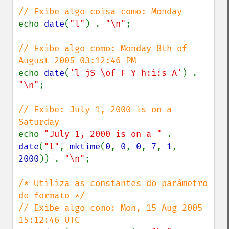
echo 
date
(
"l"
) . 
"\n"
;

// Exibe algo como: Monday 8th of 
echo 
date
(
'l jS \of F Y h:i:s A'
) . 
"\n"
;

// Exibe: July 1, 2000 is on a 
echo 
"July 1, 2000 is on a " 
. 
date
(
"l"
, 
mktime
(
0
, 
0
, 
0
, 
7
, 
1
, 
2000
)) . 
"\n"
;

/* Utiliza as constantes do parâmetro 
de formato */

// Exibe algo como: Mon, 15 Aug 2005 