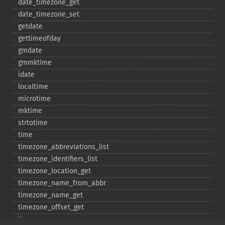
date_​timezone_​get
date_​timezone_​set
getdate
gettimeofday
gmdate
gmmktime
idate
localtime
microtime
mktime
strtotime
time
timezone_​abbreviations_​list
timezone_​identifiers_​list
timezone_​location_​get
timezone_​name_​from_​abbr
timezone_​name_​get
timezone_​offset_​get
timezone_​open