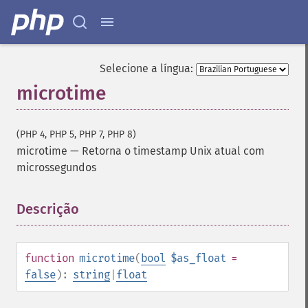
Selecione a língua:
microtime
(PHP 4, PHP 5, PHP 7, PHP 8)
microtime
—
Retorna o timestamp Unix atual com
microssegundos
Descrição
¶
function
microtime
(
bool
$as_float
=
false
):
string
|
float