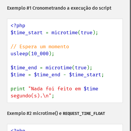
Exemplo #1 Cronometrando a execução do script
<?php

$time_start 
= 
microtime
(
true
);

usleep
(
10_000
);

$time_end 
= 
microtime
(
true
$time 
= 
$time_end 
- 
$time_start
;

print 
"Nada foi feito em 
$time
segundo(s).\n"
;
Exemplo #2
microtime()
e
REQUEST_TIME_FLOAT