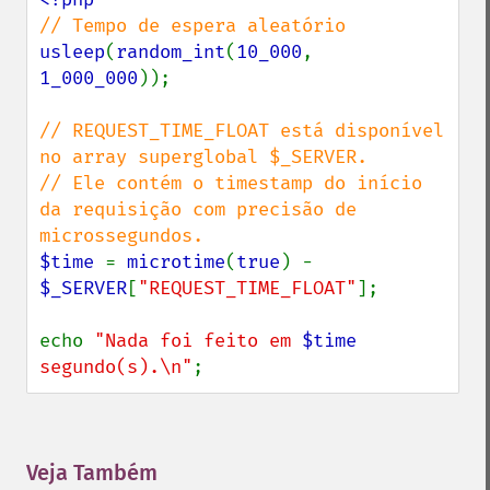
usleep
(
random_int
(
10_000
, 
1_000_000
));

// REQUEST_TIME_FLOAT está disponível 
no array superglobal $_SERVER.

// Ele contém o timestamp do início 
da requisição com precisão de 
$time 
= 
microtime
(
true
) - 
$_SERVER
[
"REQUEST_TIME_FLOAT"
];

echo 
"Nada foi feito em 
$time
segundo(s).\n"
;
Veja Também
¶