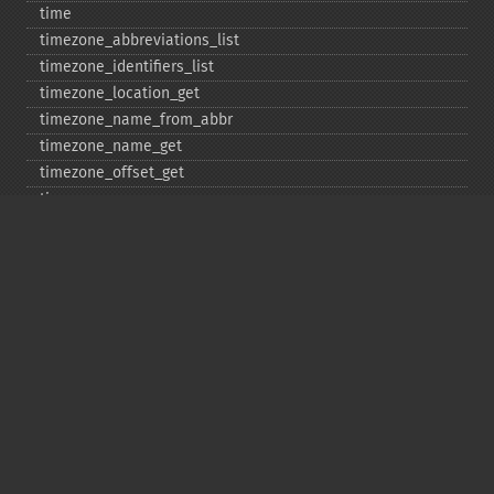
time
timezone_​abbreviations_​list
timezone_​identifiers_​list
timezone_​location_​get
timezone_​name_​from_​abbr
timezone_​name_​get
timezone_​offset_​get
timezone_​open
timezone_​transitions_​get
timezone_​version_​get
Deprecated
date_​sunrise
date_​sunset
gmstrftime
strftime
strptime