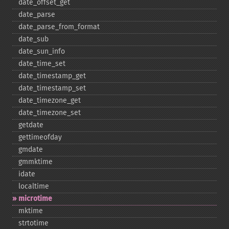
date_​offset_​get
date_​parse
date_​parse_​from_​format
date_​sub
date_​sun_​info
date_​time_​set
date_​timestamp_​get
date_​timestamp_​set
date_​timezone_​get
date_​timezone_​set
getdate
gettimeofday
gmdate
gmmktime
idate
localtime
microtime
mktime
strtotime