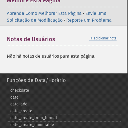
Melhore Esta Página
Aprenda Como Melhorar Esta Página
•
Envie uma
Solicitação de Modificação
•
Reporte um Problema
＋
Notas de Usuários
adicionar nota
Não há notas de usuários para esta página.
Funções de Data/Horário
checkdate
date
date_​add
date_​create
date_​create_​from_​format
date_​create_​immutable