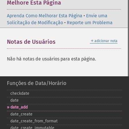
Melhore Esta Página
Aprenda Como Melhorar Esta Página
•
Envie uma
Solicitação de Modificação
•
Reporte um Problema
＋
Notas de Usuários
adicionar nota
Não há notas de usuários para esta página.
Funções de Data/Horário
checkdate
date
date_​add
date_​create
date_​create_​from_​format
date_​create_​immutable