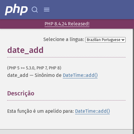
PHP 8.4.24 Released!
Selecione a língua:
date_add
(PHP 5 >= 5.3.0, PHP 7, PHP 8)
date_add
—
Sinônimo de
DateTime::add()
Descrição
¶
Esta função é um apelido para:
DateTime::add()