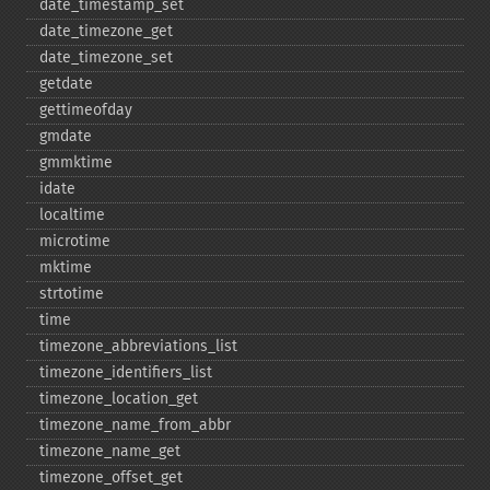
date_​timestamp_​set
date_​timezone_​get
date_​timezone_​set
getdate
gettimeofday
gmdate
gmmktime
idate
localtime
microtime
mktime
strtotime
time
timezone_​abbreviations_​list
timezone_​identifiers_​list
timezone_​location_​get
timezone_​name_​from_​abbr
timezone_​name_​get
timezone_​offset_​get