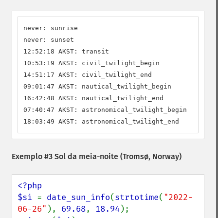
never: sunrise

never: sunset

12:52:18 AKST: transit

10:53:19 AKST: civil_twilight_begin

14:51:17 AKST: civil_twilight_end

09:01:47 AKST: nautical_twilight_begin

16:42:48 AKST: nautical_twilight_end

07:40:47 AKST: astronomical_twilight_begin

18:03:49 AKST: astronomical_twilight_end
Exemplo #3 Sol da meia-noite (Tromsø, Norway)
<?php

$si 
= 
date_sun_info
(
strtotime
(
"2022-
06-26"
), 
69.68
, 
18.94