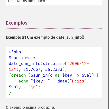
resultados um pouco.
Exemplos
¶
Exemplo #1 Um exemplo de
date_sun_info()
<?php

$sun_info 
= 
date_sun_info
(
strtotime
(
"2006-12-
12"
), 
31.7667
, 
35.2333
);

foreach (
$sun_info 
as 
$key 
=> 
$val
) {

    echo 
"
$key
: " 
. 
date
(
"H:i:s"
, 
$val
) . 
"\n"
;

}
O exemplo acima produzirá: