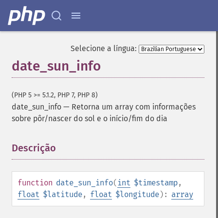
Selecione a língua:
date_sun_info
(PHP 5 >= 5.1.2, PHP 7, PHP 8)
date_sun_info
—
Retorna um array com informações
sobre pôr/nascer do sol e o início/fim do dia
Descrição
¶
function
date_sun_info
(
int
$timestamp
,
float
$latitude
,
float
$longitude
):
array