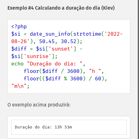
Exemplo #4 Calculando a duração do dia (Kiev)
<?php

$si 
= 
date_sun_info
(
strtotime
(
'2022-
08-26'
), 
50.45
, 
30.52
$diff 
= 
$si
[
'sunset'
] - 
$si
[
'sunrise'
];

echo 
"Duração do dia: "
,

floor
(
$diff 
/ 
3600
), 
"h "
,

floor
((
$diff 
% 
3600
) / 
60
), 
"m\n"
;
O exemplo acima produzirá:
Duração do dia: 13h 53m