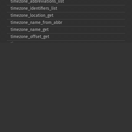
timezone_​abbreviations_​list
timezone_​identifiers_​list
timezone_​location_​get
timezone_​name_​from_​abbr
timezone_​name_​get
timezone_​offset_​get
timezone_​open
timezone_​transitions_​get
timezone_​version_​get
Deprecated
date_​sunrise
date_​sunset
gmstrftime
strftime
strptime