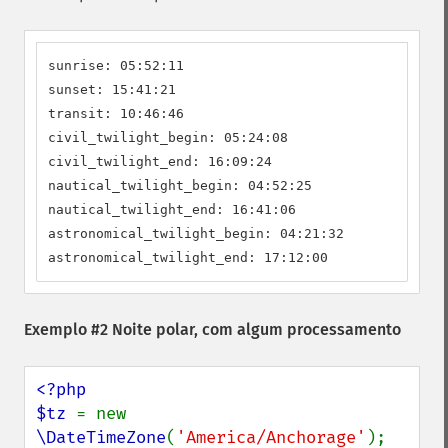
sunrise: 05:52:11

sunset: 15:41:21

transit: 10:46:46

civil_twilight_begin: 05:24:08

civil_twilight_end: 16:09:24

nautical_twilight_begin: 04:52:25

nautical_twilight_end: 16:41:06

astronomical_twilight_begin: 04:21:32

astronomical_twilight_end: 17:12:00
Exemplo #2 Noite polar, com algum processamento
<?php

$tz 
= new 
\DateTimeZone
(
'America/Anchorage'
);
