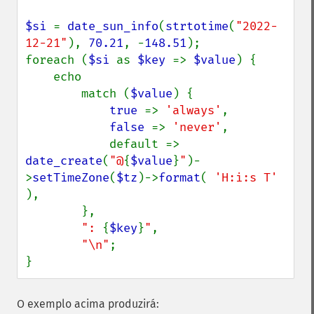
$si 
= 
date_sun_info
(
strtotime
(
"2022-
12-21"
), 
70.21
, -
148.51
);

foreach (
$si 
as 
$key 
=> 
$value
) {

    echo

        match (
$value
) {

true 
=> 
'always'
,

false 
=> 
'never'
,

            default => 
date_create
(
"@
{
$value
}
"
)-
>
setTimeZone
(
$tz
)->
format
( 
'H:i:s T' 
),

        },

": 
{
$key
}
"
,

"\n"
;

}
O exemplo acima produzirá: