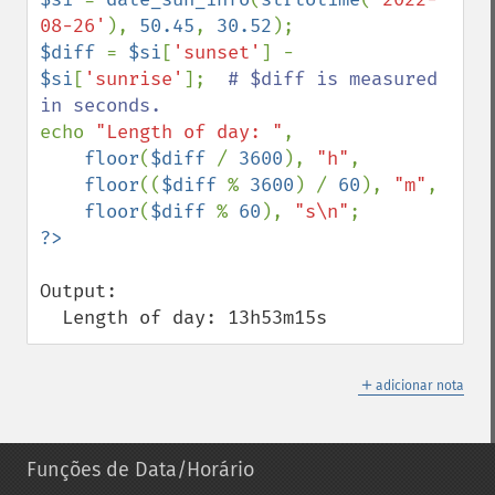
08-26'
), 
50.45
, 
30.52
$diff 
= 
$si
[
'sunset'
] - 
$si
[
'sunrise'
];  
# $diff is measured 
echo 
"Length of day: "
,

floor
(
$diff 
/ 
3600
), 
"h"
,

floor
((
$diff 
% 
3600
) / 
60
), 
"m"
,

floor
(
$diff 
% 
60
), 
"s\n"
Output:

  Length of day: 13h53m15s
＋
adicionar nota
Funções de Data/Horário