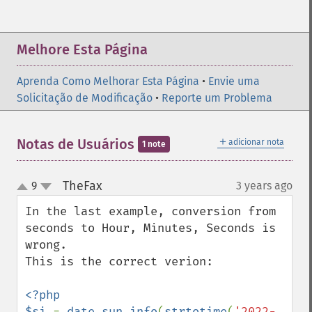
Melhore Esta Página
Aprenda Como Melhorar Esta Página
•
Envie uma
Solicitação de Modificação
•
Reporte um Problema
＋
Notas de Usuários
adicionar nota
1 note
TheFax
9
3 years ago
¶
up
down
In the last example, conversion from 
seconds to Hour, Minutes, Seconds is 
wrong.

This is the correct verion:

<?php

$si 
= 
date_sun_info
(
strtotime
(
'2022-