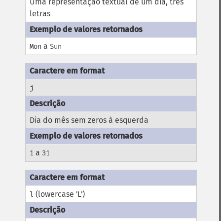
Uma representação textual de um dia, três
letras
a
Mon
Sun
j
Dia do mês sem zeros à esquerda
a
1
31
(lowercase 'L')
l