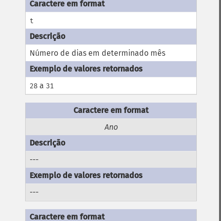
t
Número de dias em determinado mês
a
28
31
Ano
---
---