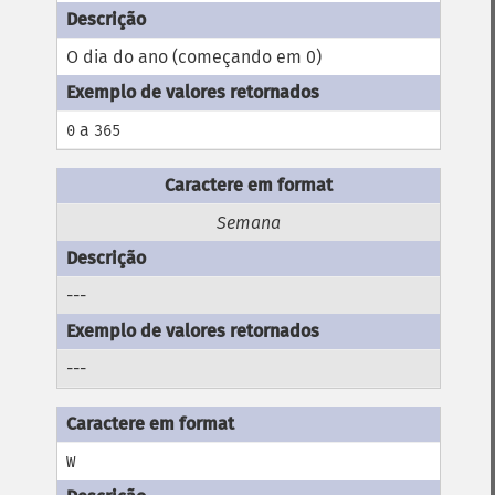
O dia do ano (começando em 0)
a
0
365
Semana
---
---
W