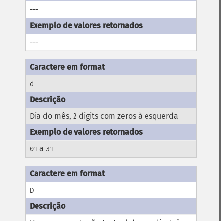
---
---
d
Dia do mês, 2 digits com zeros à esquerda
a
01
31
D