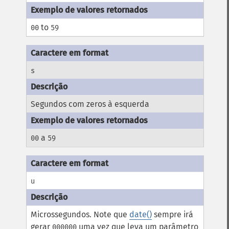
to
00
59
s
Segundos com zeros à esquerda
a
00
59
u
Microssegundos. Note que
date()
sempre irá
gerar
uma vez que leva um parâmetro
000000