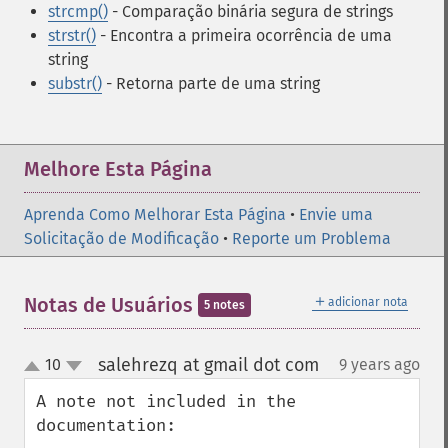
strcmp()
- Comparação binária segura de strings
strstr()
- Encontra a primeira ocorrência de uma
string
substr()
- Retorna parte de uma string
Melhore Esta Página
Aprenda Como Melhorar Esta Página
•
Envie uma
Solicitação de Modificação
•
Reporte um Problema
＋
Notas de Usuários
adicionar nota
5 notes
salehrezq at gmail dot com
10
9 years ago
¶
up
down
A note not included in the 
documentation:
