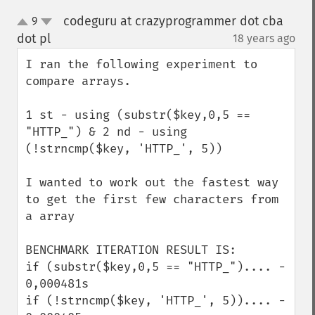
codeguru at crazyprogrammer dot cba
9
up
down
dot pl
18 years ago
¶
I ran the following experiment to 
compare arrays.

1 st - using (substr($key,0,5 == 
"HTTP_") & 2 nd - using 
(!strncmp($key, 'HTTP_', 5))

I wanted to work out the fastest way 
to get the first few characters from 
a array

BENCHMARK ITERATION RESULT IS:

if (substr($key,0,5 == "HTTP_").... -   
0,000481s

if (!strncmp($key, 'HTTP_', 5)).... -     