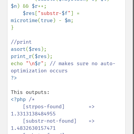
$n
) && 
$r
++;

$res
[
"substr-
$f
"
] = 
microtime
(
true
) - 
$m
;

}

asort
(
$res
print_r
(
$res
);

echo 
"\n
$r
"
; 
// makes sure no auto-
<?php 
/*

    [strpos-found]        => 
1.3313138484955

    [substr-not-found]    => 
1.4832630157471
