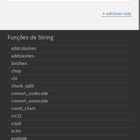
＋
adicionar nota
Funções de String
addcslashes
addslashes
bin2hex
chop
chr
chunk_​split
convert_​uudecode
convert_​uuencode
count_​chars
crc32
crypt
echo
explode