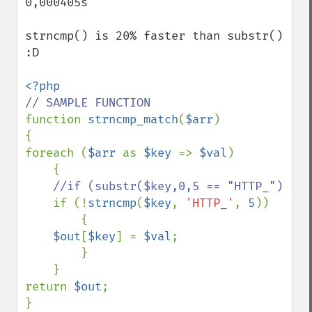
0,000405s

strncmp() is 20% faster than substr() 
:D

function 
strncmp_match
(
$arr
)

{

foreach (
$arr 
as 
$key 
=> 
$val
)

    {

//if (substr($key,0,5 == "HTTP_")

if (!
strncmp
(
$key
, 
'HTTP_'
, 
5
))    

        {

$out
[
$key
] = 
$val
;

        }

    }

return 
$out
;

}
