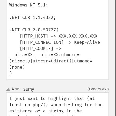
Windows NT 5.1;

.NET CLR 1.1.4322;

.NET CLR 2.0.50727)

    [HTTP_HOST] => XXX.XXX.XXX.XXX

    [HTTP_CONNECTION] => Keep-Alive

    [HTTP_COOKIE] => 
__utma=XX;__utmz=XX.utmccn=
(direct)|utmcsr=(direct)|utmcmd=
(none)

)
samy
4
9 years ago
¶
up
down
I just want to highlight that (at 
least on php7), when testing for the 
existence of a string in the 