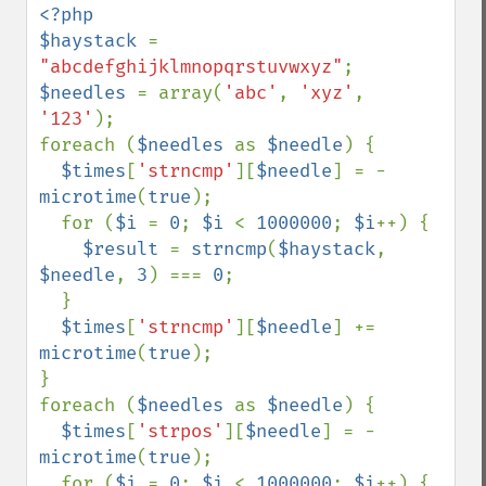
<?php

$haystack 
= 
"abcdefghijklmnopqrstuvwxyz"
$needles 
= array(
'abc'
, 
'xyz'
, 
'123'
);

foreach (
$needles 
as 
$needle
) {

$times
[
'strncmp'
][
$needle
] = -
microtime
(
true
);

  for (
$i 
= 
0
; 
$i 
< 
1000000
; 
$i
++) {

$result 
= 
strncmp
(
$haystack
, 
$needle
, 
3
) === 
0
;

  }

$times
[
'strncmp'
][
$needle
] += 
microtime
(
true
);

}

foreach (
$needles 
as 
$needle
) {

$times
[
'strpos'
][
$needle
] = -
microtime
(
true
);

  for (
$i 
= 
0
; 
$i 
< 
1000000
; 
$i
++) {
