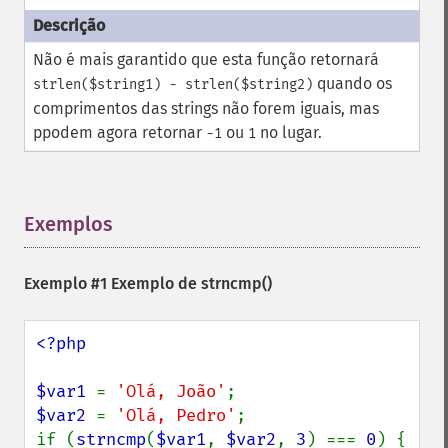
Não é mais garantido que esta função retornará
quando os
strlen($string1) - strlen($string2)
comprimentos das strings não forem iguais, mas
ppodem agora retornar
ou
no lugar.
-1
1
Exemplos
¶
Exemplo #1 Exemplo de
strncmp()
<?php

$var1 
= 
'Olá, João'
$var2 
= 
'Olá, Pedro'
;

if (
strncmp
(
$var1
, 
$var2
, 
3
) === 
0
) {
