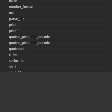
nl2br
number_​format
ord
parse_​str
print
printf
quoted_​printable_​decode
quoted_​printable_​encode
quotemeta
rtrim
setlocale
sha1
sha1_​file
similar_​text
soundex
sprintf
sscanf
str_​contains
str_​decrement