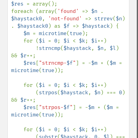
$res 
= array();

foreach (array(
'found' 
=> 
$n 
. 
$haystack0
, 
'not-found' 
=> 
strrev
(
$n
) 
. 
$haystack0
) as 
$f 
=> 
$haystack
) {

$m 
= 
microtime
(
true
);

    for (
$i 
= 
0
; 
$i 
< 
$k
; 
$i
++)

        !
strncmp
(
$haystack
, 
$n
, 
$l
) 
&& 
$r
++;

$res
[
"strncmp-
$f
"
] = -
$m 
+ (
$m 
= 
microtime
(
true
));

    for (
$i 
= 
0
; 
$i 
< 
$k
; 
$i
++)

        (
strpos
(
$haystack
, 
$n
) === 
0
) 
&& 
$r
++;

$res
[
"strpos-
$f
"
] = -
$m 
+ (
$m 
= 
microtime
(
true
));

    for (
$i 
= 
0
; 
$i 
< 
$k
; 
$i
++)

        (
substr
(
$haystack
, 
0
, 
$l
) === 