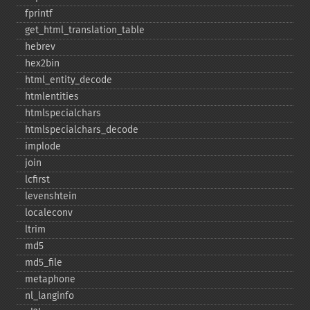
fprintf
get_​html_​translation_​table
hebrev
hex2bin
html_​entity_​decode
htmlentities
htmlspecialchars
htmlspecialchars_​decode
implode
join
lcfirst
levenshtein
localeconv
ltrim
md5
md5_​file
metaphone
nl_​langinfo