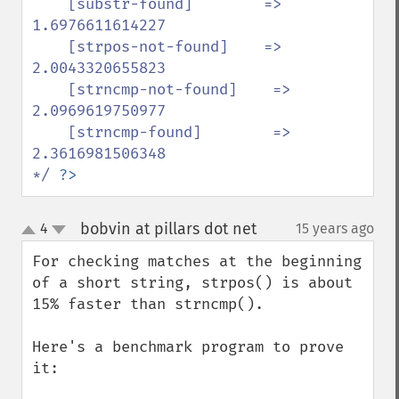
    [substr-found]        => 
1.6976611614227

    [strpos-not-found]    => 
2.0043320655823

    [strncmp-not-found]    => 
2.0969619750977

    [strncmp-found]        => 
2.3616981506348

*/ 
?>
bobvin at pillars dot net
4
15 years ago
¶
up
down
For checking matches at the beginning 
of a short string, strpos() is about 
15% faster than strncmp().

Here's a benchmark program to prove 
it:
