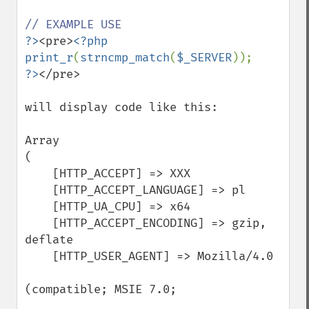
?>
<pre>
<?php

print_r
(
strncmp_match
(
$_SERVER
?>
</pre>

will display code like this:

Array

(

    [HTTP_ACCEPT] => XXX

    [HTTP_ACCEPT_LANGUAGE] => pl

    [HTTP_UA_CPU] => x64

    [HTTP_ACCEPT_ENCODING] => gzip, 
deflate

    [HTTP_USER_AGENT] => Mozilla/4.0 

(compatible; MSIE 7.0;
