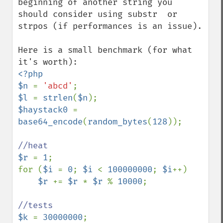
beginning of another string you 
should consider using substr  or 
strpos (if performances is an issue).

Here is a small benchmark (for what 
<?php

$n 
= 
'abcd'
$l 
= 
strlen
(
$n
$haystack0 
= 
base64_encode
(
random_bytes
(
128
));

$r 
= 
1
;

for (
$i 
= 
0
; 
$i 
< 
100000000
; 
$i
++)

$r 
+= 
$r 
* 
$r 
% 
10000
;

$k 
= 
30000000