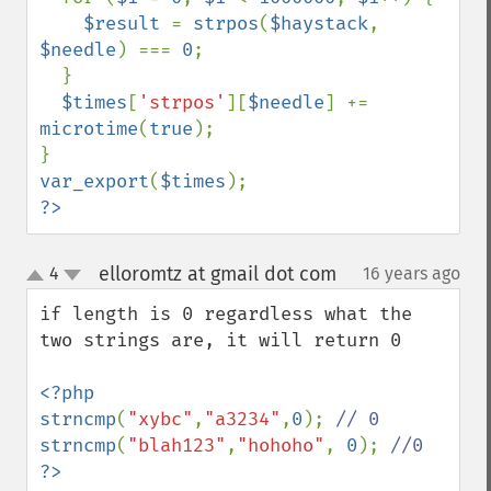
$result 
= 
strpos
(
$haystack
, 
$needle
) === 
0
;

  }

$times
[
'strpos'
][
$needle
] += 
microtime
(
true
);

var_export
(
$times
?>
elloromtz at gmail dot com
4
16 years ago
¶
up
down
if length is 0 regardless what the 
two strings are, it will return 0

<?php

strncmp
(
"xybc"
,
"a3234"
,
0
); 
strncmp
(
"blah123"
,
"hohoho"
, 
0
); 
?>