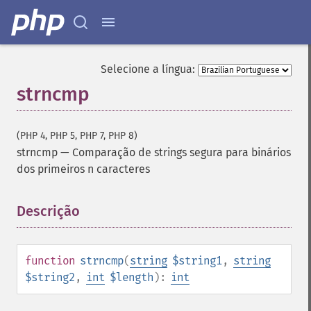
Selecione a língua:
strncmp
(PHP 4, PHP 5, PHP 7, PHP 8)
strncmp
—
Comparação de strings segura para binários
dos primeiros n caracteres
Descrição
¶
function
strncmp
(
string
$string1
,
string
$string2
,
int
$length
):
int