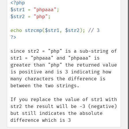
<?php

$str1 
= 
"phpaaa"
$str2 
= 
"php"
;

echo 
strcmp
(
$str1
, 
$str2
); 
since str2 = "php" is a sub-string of 
str1 = "phpaaa" and "phpaaa" is 
greater than "php" the returned value 
is positive and is 3 indicating how 
many characters the difference is 
between the two strings.

If you replace the value of str1 with 
str2 the result will be -3 (negative) 
but still indicates the absolute 
difference which is 3