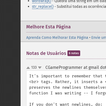
wordwrap()
- Quebra uma string em um dad
str_replace()
- Substitui todas as ocorrência
Melhore Esta Página
Aprenda Como Melhorar Esta Página
•
Envie um
Notas de Usuários
6 notes
CGameProgrammer at gmail do
133
up
down
It's important to remember that 
<br> tags. Rather, it inserts a 
preserves the newlines themselve
function I was writing -- I forg
If you don't want newlines, do:
