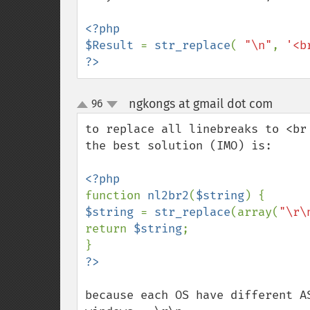
<?php

$Result 
= 
str_replace
( 
"\n"
, 
'<b
?>
ngkongs at gmail dot com
96
¶
up
down
to replace all linebreaks to <br 
the best solution (IMO) is:

function 
nl2br2
(
$string
$string 
= 
str_replace
(array(
"\r\
return 
$string
;

because each OS have different AS