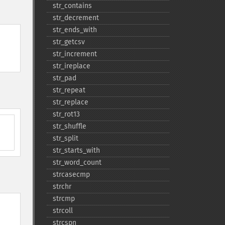
str_​contains
str_​decrement
str_​ends_​with
str_​getcsv
str_​increment
str_​ireplace
str_​pad
str_​repeat
str_​replace
str_​rot13
str_​shuffle
str_​split
str_​starts_​with
str_​word_​count
strcasecmp
strchr
strcmp
strcoll
strcspn