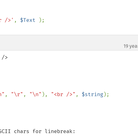
r />'
, 
$Text 
19 yea
/>

n"
, 
"\r"
, 
"\n"
), 
"<br />"
, 
$string
);

CII chars for linebreak:
