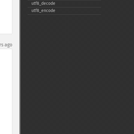
utf8_​decode
utf8_​encode
rs ago