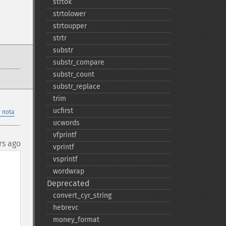
strtok
strtolower
strtoupper
strtr
substr
substr_​compare
substr_​count
substr_​replace
trim
ucfirst
 nota
ucwords
vfprintf
rs ago
vprintf
vsprintf
wordwrap
Deprecated
convert_​cyr_​string
hebrevc
money_​format