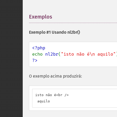
Exemplos
¶
Exemplo #1 Usando
nl2br()
echo 
nl2br
(
"isto não é\n aquilo"
?>
O exemplo acima produzirá:
isto não é<br />

 aquilo