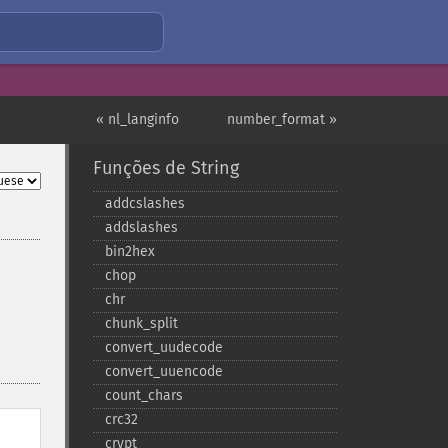
« nl_langinfo
number_format »
Funções de String
addcslashes
addslashes
bin2hex
chop
chr
chunk_​split
convert_​uudecode
convert_​uuencode
count_​chars
crc32
crypt