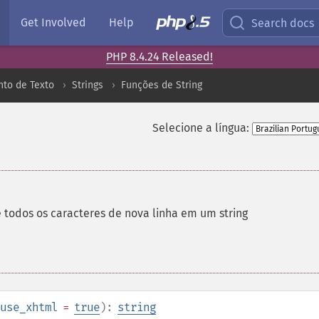
Get Involved
Help
Search docs
PHP 8.4.24 Released!
to de Texto
Strings
Funções de String
Selecione a língua:
 todos os caracteres de nova linha em um string
use_xhtml
=
true
):
string