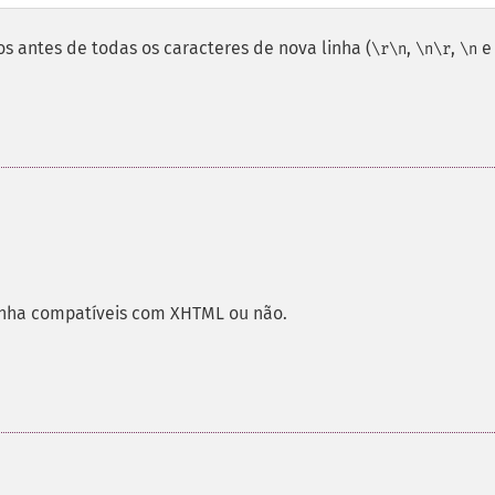
os antes de todas os caracteres de nova linha (
,
,
\r\n
\n\r
\n
inha compatíveis com XHTML ou não.