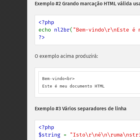
Exemplo #2 Grando marcação HTML válida us
echo 
nl2br
(
"Bem-vindo\r\nEste é 
?>
O exemplo acima produzirá:
Bem-vindo<br>

Este é meu documento HTML
Exemplo #3 Vários separadores de linha
<?php

$string 
= 
"Isto\r\né\n\ruma\nstr