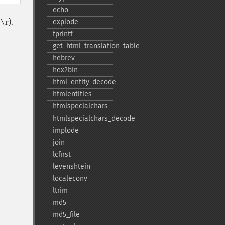
echo
e
).
explode
\r
fprintf
get_​html_​translation_​table
hebrev
hex2bin
html_​entity_​decode
htmlentities
htmlspecialchars
htmlspecialchars_​decode
implode
join
lcfirst
levenshtein
localeconv
ltrim
md5
md5_​file