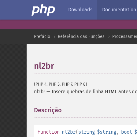
Downloads
Documentation
Prefácio
Referência das Funções
Processamen
nl2br
(PHP 4, PHP 5, PHP 7, PHP 8)
nl2br
—
Insere quebras de linha HTML antes de
Descrição
¶
function
nl2br
(
string
$string
,
bool
$