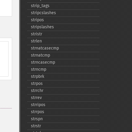
strip_​tags
stripcslashes
stripos
stripslashes
stristr
strlen
strnatcasecmp
strnatcmp
strncasecmp
strncmp
strpbrk
strpos
strrchr
strrev
strripos
strrpos
strspn
strstr