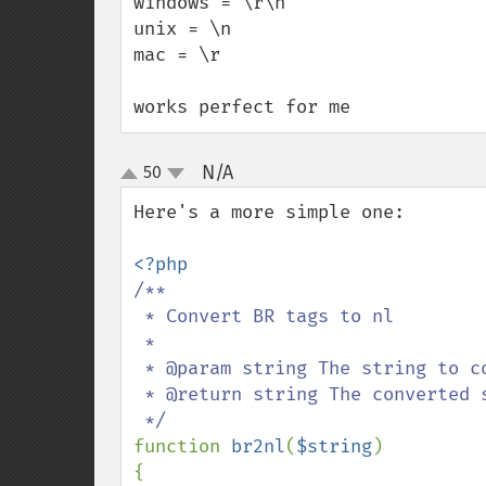
windows = \r\n

unix = \n

mac = \r

works perfect for me
N/A
50
¶
up
down
Here's a more simple one:

/**

 * Convert BR tags to nl

 *

 * @param string The string to convert

 * @return string The converted string

function 
br2nl
(
$string
)

{
