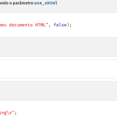
ando o parâmetro
use_xhtml
meu documento HTML"
, 
false
ing\r"
;
