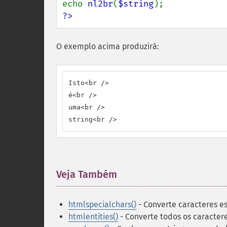
echo 
nl2br
(
$string
?>
O exemplo acima produzirá:
Isto<br />

é<br />

uma<br />

string<br />
Veja Também
¶
htmlspecialchars()
- Converte caracteres e
htmlentities()
- Converte todos os caracter