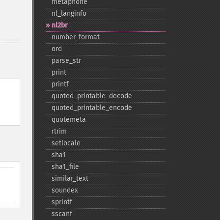
metaphone
nl_​langinfo
nl2br
number_​format
ord
parse_​str
print
printf
quoted_​printable_​decode
quoted_​printable_​encode
quotemeta
rtrim
setlocale
sha1
sha1_​file
similar_​text
soundex
sprintf
sscanf