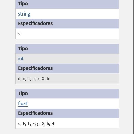
string
s
int
,
,
,
,
,
,
d
u
c
o
x
X
b
float
,
,
,
,
,
,
,
e
E
f
F
g
G
h
H