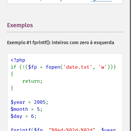
Exemplos
¶
Exemplo #1
fprintf()
: inteiros com zero à esquerda
if (!(
$fp 
= 
fopen
(
'date.txt'
, 
'w'
))) 
{

    return;

}

$year 
= 
2005
$month 
= 
5
$day 
= 
6
;

fprintf
(
$fp
, 
"%04d-%02d-%02d"
, 
$year
, 