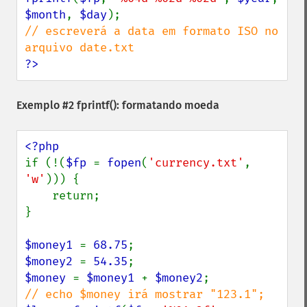
$month
, 
$day
// escreverá a data em formato ISO no 
?>
Exemplo #2
fprintf()
: formatando moeda
if (!(
$fp 
= 
fopen
(
'currency.txt'
, 
'w'
))) {

    return;

}

$money1 
= 
68.75
$money2 
= 
54.35
$money 
= 
$money1 
+ 
$money2