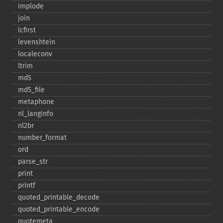
implode
join
lcfirst
levenshtein
localeconv
ltrim
md5
md5_​file
metaphone
nl_​langinfo
nl2br
number_​format
ord
parse_​str
print
printf
quoted_​printable_​decode
quoted_​printable_​encode
quotemeta