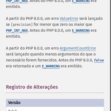
. Antes do PHP 8.0.0, um
era
PHP_INT_MAX
E_WARNING
emitido.
A partir do PHP 8.0.0, um erro
ValueError
será lançado
se
for menor que zero ou maior que
[precision]
. Antes do PHP 8.0.0, um
era
PHP_INT_MAX
E_WARNING
emitido.
A partir do PHP 8.0.0, um erro
ArgumentCountError
será lançado quando menos argumentos do que o
necessário forem fornecidos. Antes do PHP 8.0.0,
false
era retornado e um
era emitido.
E_WARNING
Registro de Alterações
¶