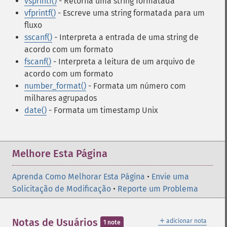
vsprintf()
- Retorna uma string formatada
vfprintf()
- Escreve uma string formatada para um
fluxo
sscanf()
- Interpreta a entrada de uma string de
acordo com um formato
fscanf()
- Interpreta a leitura de um arquivo de
acordo com um formato
number_format()
- Formata um número com
milhares agrupados
date()
- Formata um timestamp Unix
Melhore Esta Página
Aprenda Como Melhorar Esta Página
•
Envie uma
Solicitação de Modificação
•
Reporte um Problema
＋
Notas de Usuários
adicionar nota
1 note