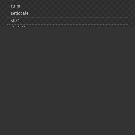
rtrim
setlocale
sha1
sha1_​file
similar_​text
soundex
sprintf
sscanf
str_​contains
str_​decrement
str_​ends_​with
str_​getcsv
str_​increment
str_​ireplace
str_​pad
str_​repeat
str_​replace
str_​rot13