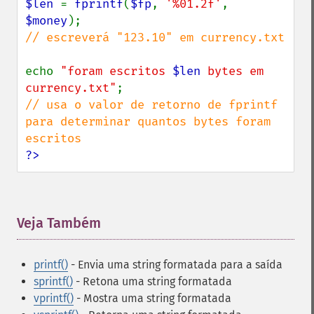
$len 
= 
fprintf
(
$fp
, 
'%01.2f'
, 
$money
// escreverá "123.10" em currency.txt

echo 
"foram escritos 
$len
 bytes em 
currency.txt"
// usa o valor de retorno de fprintf 
para determinar quantos bytes foram 
?>
Veja Também
¶
printf()
- Envia uma string formatada para a saída
sprintf()
- Retona uma string formatada
vprintf()
- Mostra uma string formatada