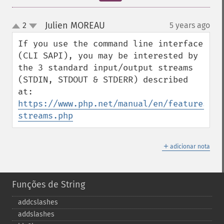
Julien MOREAU
2
5 years ago
¶
up
down
If you use the command line interface 
(CLI SAPI), you may be interested by 
the 3 standard input/output streams 
(STDIN, STDOUT & STDERR) described 
at: 
https://www.php.net/manual/en/features.co
streams.php
＋
adicionar nota
Funções de String
addcslashes
addslashes