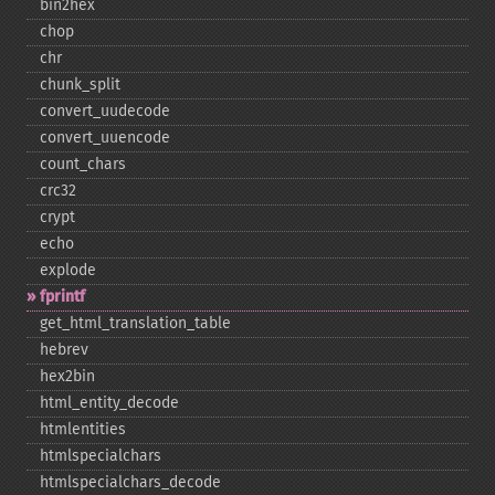
bin2hex
chop
chr
chunk_​split
convert_​uudecode
convert_​uuencode
count_​chars
crc32
crypt
echo
explode
fprintf
get_​html_​translation_​table
hebrev
hex2bin
html_​entity_​decode
htmlentities
htmlspecialchars
htmlspecialchars_​decode