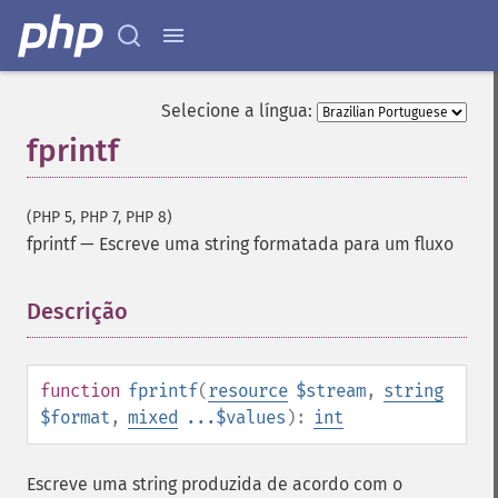
Selecione a língua:
fprintf
(PHP 5, PHP 7, PHP 8)
fprintf
—
Escreve uma string formatada para um fluxo
Descrição
¶
function
fprintf
(
resource
$stream
,
string
$format
,
mixed
...$values
):
int
Escreve uma string produzida de acordo com o