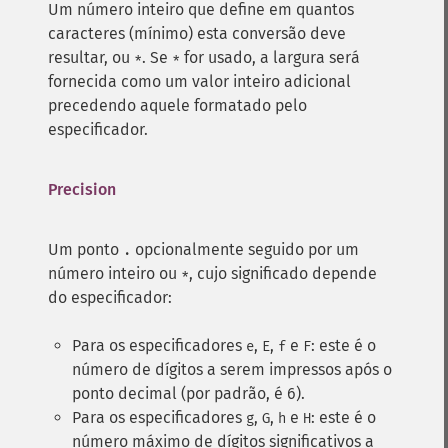
Um número inteiro que define em quantos
caracteres (mínimo) esta conversão deve
resultar, ou
. Se
for usado, a largura será
*
*
fornecida como um valor inteiro adicional
precedendo aquele formatado pelo
especificador.
Precision
Um ponto
opcionalmente seguido por um
.
número inteiro ou
, cujo significado depende
*
do especificador:
Para os especificadores
,
,
e
: este é o
e
E
f
F
número de dígitos a serem impressos após o
ponto decimal (por padrão, é 6).
Para os especificadores
,
,
e
: este é o
g
G
h
H
número máximo de dígitos significativos a