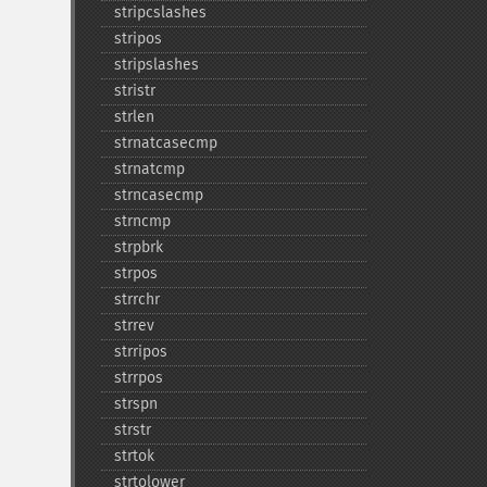
stripcslashes
stripos
stripslashes
stristr
strlen
strnatcasecmp
strnatcmp
strncasecmp
strncmp
strpbrk
strpos
strrchr
strrev
strripos
strrpos
strspn
strstr
strtok
strtolower