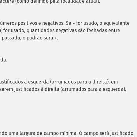
actere (como definido pela localidade atual).
números positivos e negativos. Se
for usado, o equivalente
+
for usado, quantidades negativas são fechadas entre
(
é passada, o padrão será
.
+
ída.
justificados à esquerda (arrumados para a direita), em
erem justificados à direita (arrumados para a esquerda).
ando uma largura de campo mínima. O campo será justificado