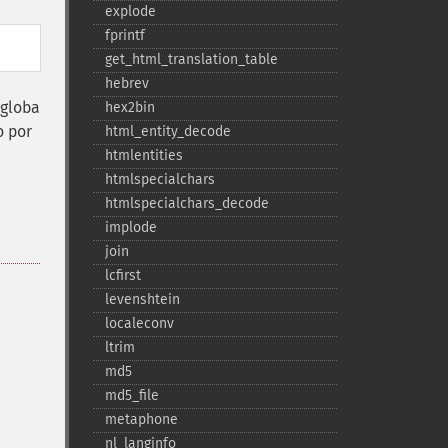
explode
fprintf
get_​html_​translation_​table
hebrev
ngloba
hex2bin
o por
html_​entity_​decode
htmlentities
htmlspecialchars
htmlspecialchars_​decode
implode
join
lcfirst
levenshtein
localeconv
ltrim
md5
md5_​file
metaphone
nl_​langinfo