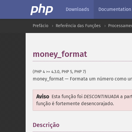
Downloads
Documentation
Prefácio
Referência das Funções
Processamen
money_format
(PHP 4 >= 4.3.0, PHP 5, PHP 7)
money_format
—
Formata um número como um
Aviso
Esta função foi
DESCONTINUADA
a part
função é fortemente desencorajado.
Descrição
¶