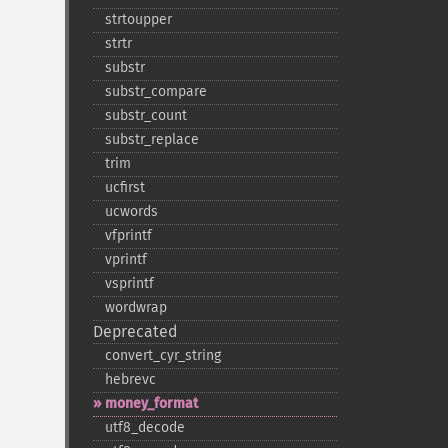
strtoupper
strtr
substr
substr_​compare
substr_​count
substr_​replace
trim
ucfirst
ucwords
vfprintf
vprintf
vsprintf
wordwrap
Deprecated
convert_​cyr_​string
hebrevc
money_​format
utf8_​decode