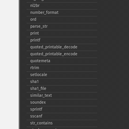
nl2br
number_​format
ord
parse_​str
print
printf
quoted_​printable_​decode
quoted_​printable_​encode
quotemeta
rtrim
setlocale
sha1
sha1_​file
similar_​text
soundex
sprintf
sscanf
str_​contains