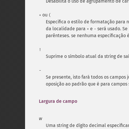
Desabilita o uso de agrupamento de car
ou
+
(
Especifica o estilo de formatação para 
da localidade para
e
será usado. Se
+
-
parênteses. se nenhuma especificação 
!
Suprime o símbolo atual da string de sa
-
Se presente, isto fará todos os campos 
oposição ao padrão que é para campos s
Largura de campo
w
Uma string de dígito decimal especific