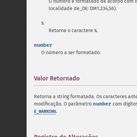
O número é formatado de acordo com o 
localidade de_DE: DM1.234,56).
%
Retorna o caractere
.
%
number
O número a ser formatado.
Valor Retornado
¶
Retorna a string formatada. Os caracteres ant
modificação. O parâmetro
number
com dígitos
.
E_WARNING