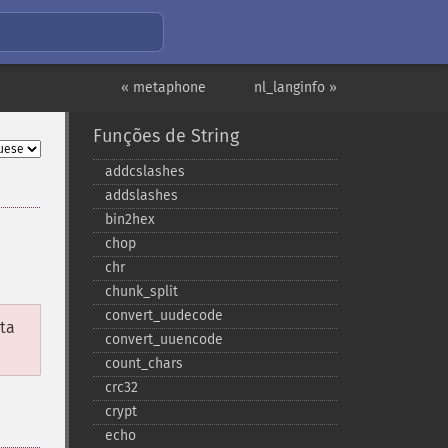
« metaphone
nl_langinfo »
Funções de String
addcslashes
addslashes
bin2hex
chop
chr
chunk_​split
convert_​uudecode
sta
convert_​uuencode
count_​chars
crc32
crypt
echo