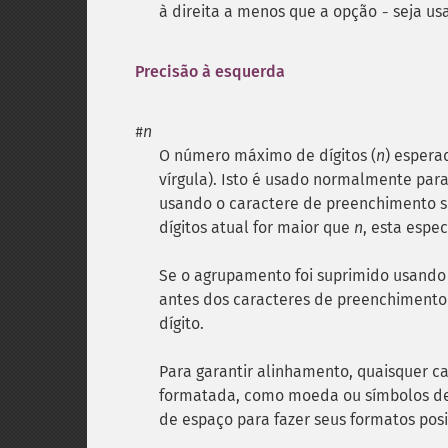
à direita a menos que a opção
seja usa
-
Precisão à esquerda
n
#
O número máximo de dígitos (
n
) espera
vírgula). Isto é usado normalmente pa
usando o caractere de preenchimento s
dígitos atual for maior que
n
, esta espec
Se o agrupamento foi suprimido usand
antes dos caracteres de preenchimento
dígito.
Para garantir alinhamento, quaisquer c
formatada, como moeda ou símbolos de 
de espaço para fazer seus formatos pos