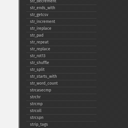
str_​decrement
str_​ends_​with
str_​getcsv
str_​increment
str_​ireplace
str_​pad
str_​repeat
str_​replace
str_​rot13
str_​shuffle
str_​split
str_​starts_​with
str_​word_​count
strcasecmp
strchr
strcmp
strcoll
strcspn
strip_​tags