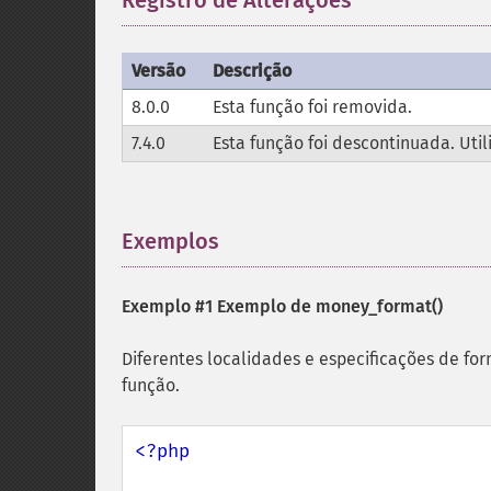
Registro de Alterações
¶
Versão
Descrição
8.0.0
Esta função foi removida.
7.4.0
Esta função foi descontinuada. Util
Exemplos
¶
Exemplo #1 Exemplo de
money_format()
Diferentes localidades e especificações de fo
função.
<?php
