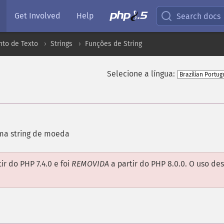
Get Involved
Help
Search docs
to de Texto
Strings
Funções de String
Selecione a língua:
a string de moeda
ir do PHP 7.4.0 e foi
REMOVIDA
a partir do PHP 8.0.0. O uso de