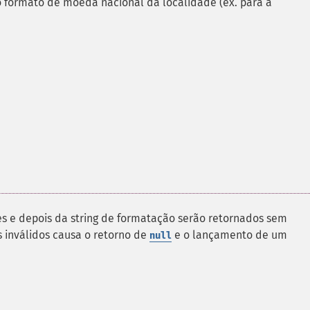
formato de moeda nacional da localidade (ex. para a
es e depois da string de formatação serão retornados sem
 inválidos causa o retorno de
e o lançamento de um
null