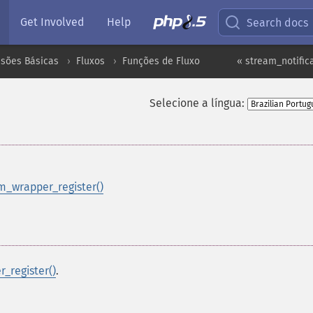
Get Involved
Help
Search docs
nsões Básicas
Fluxos
Funções de Fluxo
« stream_notific
Selecione a língua:
m_wrapper_register()
_register()
.