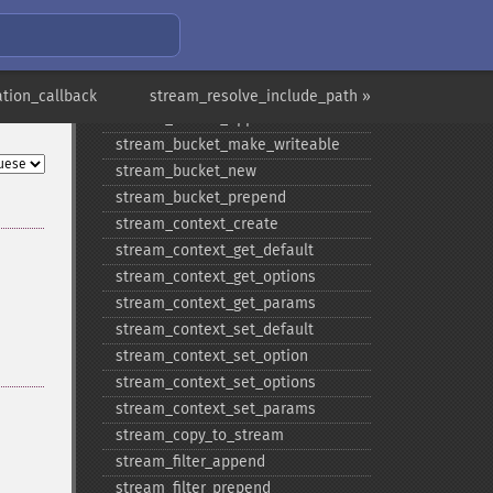
Funções de Fluxo
ation_callback
stream_resolve_include_path »
stream_​bucket_​append
stream_​bucket_​make_​writeable
stream_​bucket_​new
stream_​bucket_​prepend
stream_​context_​create
stream_​context_​get_​default
stream_​context_​get_​options
stream_​context_​get_​params
stream_​context_​set_​default
stream_​context_​set_​option
stream_​context_​set_​options
stream_​context_​set_​params
stream_​copy_​to_​stream
stream_​filter_​append
stream_​filter_​prepend