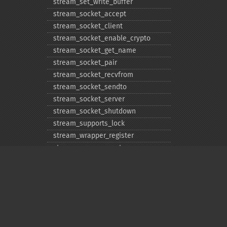
stream_​set_​write_​buffer
stream_​socket_​accept
stream_​socket_​client
stream_​socket_​enable_​crypto
stream_​socket_​get_​name
stream_​socket_​pair
stream_​socket_​recvfrom
stream_​socket_​sendto
stream_​socket_​server
stream_​socket_​shutdown
stream_​supports_​lock
stream_​wrapper_​register
stream_​wrapper_​restore
stream_​wrapper_​unregister
Privacy policy