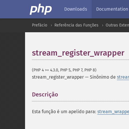
Downloads
Documentation
Prefácio
Referência das Funções
Outras Exte
stream_register_wrapper
(PHP 4 >= 4.3.0, PHP 5, PHP 7, PHP 8)
stream_register_wrapper
—
Sinônimo de
strea
Descrição
¶
Esta função é um apelido para:
stream_wrapper