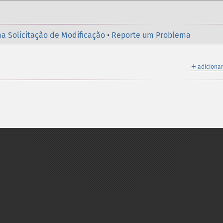
a Solicitação de Modificação
•
Reporte um Problema
＋
adicionar