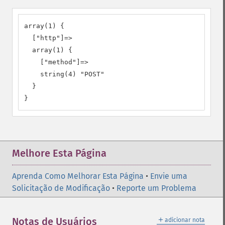
array(1) {

  ["http"]=>

  array(1) {

    ["method"]=>

    string(4) "POST"

  }

}
Melhore Esta Página
Aprenda Como Melhorar Esta Página
•
Envie uma
Solicitação de Modificação
•
Reporte um Problema
＋
Notas de Usuários
adicionar nota