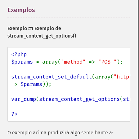
Exemplos
¶
Exemplo #1 Exemplo de
stream_context_get_options()
<?php

$params 
= array(
"method" 
=> 
"POST"
);

stream_context_set_default
(array(
"http" 
=> 
$params
));

var_dump
(
stream_context_get_options
(
strea
?>
O exemplo acima produzirá algo semelhante a: