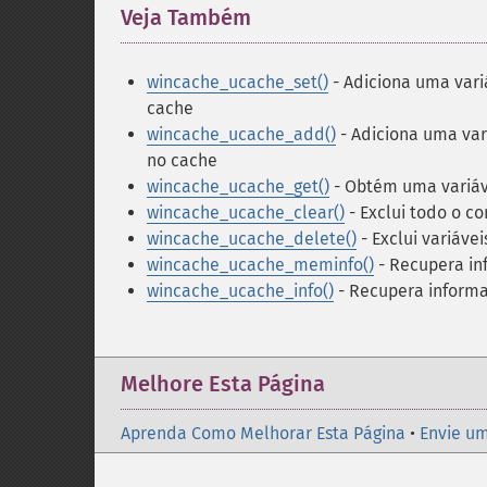
Veja Também
¶
wincache_ucache_set()
- Adiciona uma variá
cache
wincache_ucache_add()
- Adiciona uma var
no cache
wincache_ucache_get()
- Obtém uma variáv
wincache_ucache_clear()
- Exclui todo o c
wincache_ucache_delete()
- Exclui variávei
wincache_ucache_meminfo()
- Recupera in
wincache_ucache_info()
- Recupera inform
Melhore Esta Página
Aprenda Como Melhorar Esta Página
•
Envie um