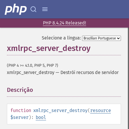
PHP 8.4.24 Released!
Selecione a língua:
xmlrpc_server_destroy
(PHP 4 >= 4.1.0, PHP 5, PHP 7)
xmlrpc_server_destroy
—
Destrói recursos de servidor
Descrição
¶
function
xmlrpc_server_destroy
(
resource
$server
):
bool