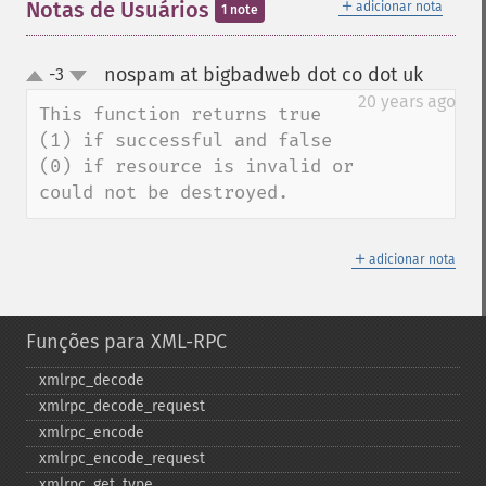
＋
Notas de Usuários
adicionar nota
1 note
nospam at bigbadweb dot co dot uk
-3
¶
up
down
20 years ago
This function returns true 
(1) if successful and false 
(0) if resource is invalid or 
could not be destroyed.
＋
adicionar nota
Funções para XML-RPC
xmlrpc_​decode
xmlrpc_​decode_​request
xmlrpc_​encode
xmlrpc_​encode_​request
xmlrpc_​get_​type