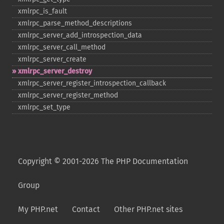
xmlrpc_​is_​fault
xmlrpc_​parse_​method_​descriptions
xmlrpc_​server_​add_​introspection_​data
xmlrpc_​server_​call_​method
xmlrpc_​server_​create
xmlrpc_​server_​destroy
xmlrpc_​server_​register_​introspection_​callback
xmlrpc_​server_​register_​method
xmlrpc_​set_​type
Copyright © 2001-2026 The PHP Documentation
Group
My PHP.net
Contact
Other PHP.net sites