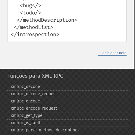
   <bugs/>

   <todo/>

  </methodDescription>

 </methodList>

</introspection>
＋
adicionar nota
Funções para XML-RPC
xmlrpc_​decode
xmlrpc_​decode_​request
xmlrpc_​encode
xmlrpc_​encode_​request
xmlrpc_​get_​type
xmlrpc_​is_​fault
xmlrpc_​parse_​method_​descriptions