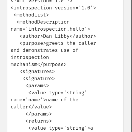
<?xml version='1.0'?>

<introspection version='1.0'>

 <methodList>

  <methodDescription 
name='introspection.hello'>

   <author>Dan Libby</author>

   <purpose>greets the caller 
and demonstrates use of 
introspection 
mechanism</purpose>

   <signatures>

    <signature>

     <params>

      <value type='string' 
name='name'>name of the 
caller</value>

     </params>

     <returns>

      <value type='string'>a 