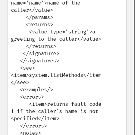
name='name'>name of the 
caller</value>

     </params>

     <returns>

      <value type='string'>a 
greeting to the caller</value>

     </returns>

    </signature>

   </signatures>

   <see>
<item>system.listMethods</item>
</see>

   <examples/>

   <errors>

      <item>returns fault code 
1 if the caller's name is not 
specified</item>

   </errors>

   <notes>
