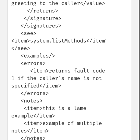
greeting to the caller</value>

     </returns>

    </signature>

   </signatures>

   <see>
<item>system.listMethods</item>
</see>

   <examples/>

   <errors>

      <item>returns fault code 
1 if the caller's name is not 
specified</item>

   </errors>

   <notes>

    <item>this is a lame 
example</item>

    <item>example of multiple 
notes</item>

   </notes>
