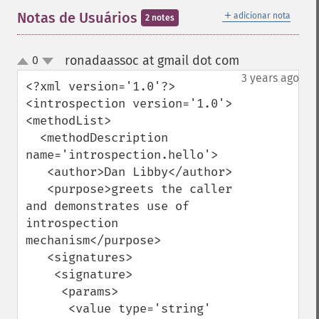
＋
Notas de Usuários
adicionar nota
2 notes
ronadaassoc at gmail dot com
0
¶
up
down
3 years ago
<?xml version='1.0'?>

<introspection version='1.0'>

<methodList>

  <methodDescription 
name='introspection.hello'>

   <author>Dan Libby</author>

   <purpose>greets the caller 
and demonstrates use of 
introspection 
mechanism</purpose>

   <signatures>

    <signature>

     <params>

      <value type='string' 