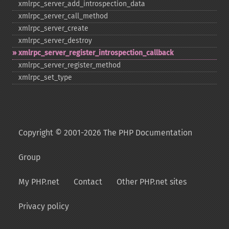
xmlrpc_​server_​add_​introspection_​data
xmlrpc_​server_​call_​method
xmlrpc_​server_​create
xmlrpc_​server_​destroy
xmlrpc_​server_​register_​introspection_​callback
xmlrpc_​server_​register_​method
xmlrpc_​set_​type
Copyright © 2001-2026 The PHP Documentation
Group
My PHP.net
Contact
Other PHP.net sites
Privacy policy