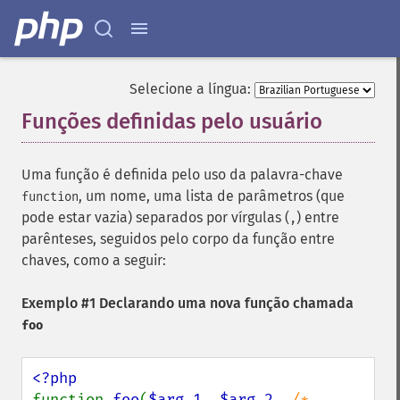
Selecione a língua:
Funções definidas pelo usuário
¶
Uma função é definida pelo uso da palavra-chave
, um nome, uma lista de parâmetros (que
function
pode estar vazia) separados por vírgulas (
) entre
,
parênteses, seguidos pelo corpo da função entre
chaves, como a seguir:
Exemplo #1 Declarando uma nova função chamada
foo
function 
foo
(
$arg_1
, 
$arg_2
, 
/* ..., 