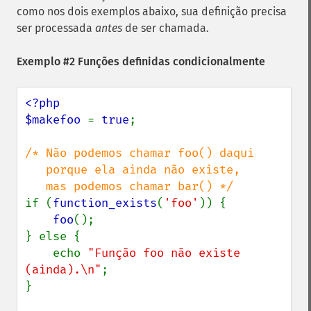
como nos dois exemplos abaixo, sua definição precisa
ser processada
antes
de ser chamada.
Exemplo #2 Funções definidas condicionalmente
<?php

$makefoo 
= 
true
;

/* Não podemos chamar foo() daqui

   porque ela ainda não existe,

if (
function_exists
(
'foo'
)) {

foo
();

} else {

    echo 
"Função foo não existe 
(ainda).\n"
;

}
