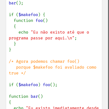
bar
();

if (
$makefoo
) {

  function 
foo
()

  {

    echo 
"Eu não existo até que o 
programa passe por aqui.\n"
;

  }

}

/* Agora podemos chamar foo()

   porque $makefoo foi avaliado como 
true */

if (
$makefoo
) 
foo
();

function 
bar
()

{

  echo 
"Eu existo imediatamente desde 