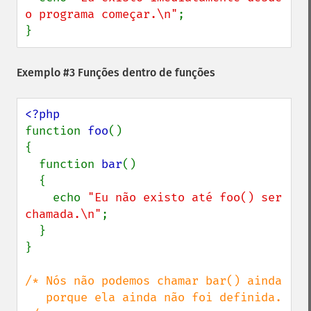
o programa começar.\n"
;

}
Exemplo #3 Funções dentro de funções
function 
foo
()

{

  function 
bar
()

  {

    echo 
"Eu não existo até foo() ser 
chamada.\n"
;

  }

}

/* Nós não podemos chamar bar() ainda

   porque ela ainda não foi definida. 