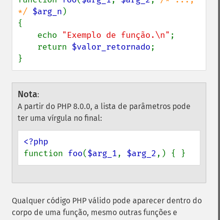
*/ 
$arg_n
)

{

    echo 
"Exemplo de função.\n"
;

    return 
$valor_retornado
;

}
Nota
:
A partir do PHP 8.0.0, a lista de parâmetros pode
ter uma vírgula no final:
function 
foo
(
$arg_1
, 
$arg_2
,) { }
Qualquer código PHP válido pode aparecer dentro do
corpo de uma função, mesmo outras funções e