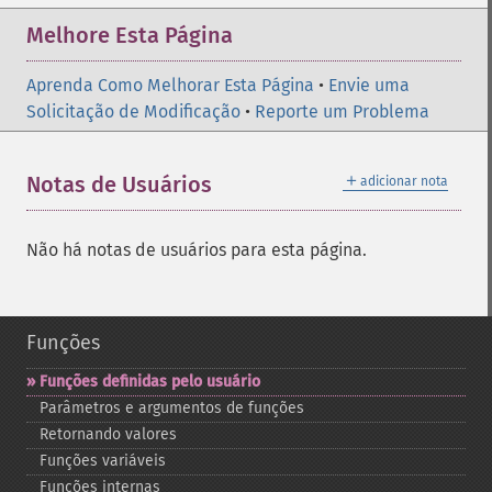
Melhore Esta Página
Aprenda Como Melhorar Esta Página
•
Envie uma
Solicitação de Modificação
•
Reporte um Problema
＋
Notas de Usuários
adicionar nota
Não há notas de usuários para esta página.
Funções
Funções definidas pelo usuário
Parâmetros e argumentos de funções
Retornando valores
Funções variáveis
Funções internas