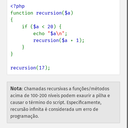
function 
recursion
(
$a
)

{

    if (
$a 
< 
20
) {

        echo 
"
$a
\n"
;

recursion
(
$a 
+ 
1
);

    }

}

recursion
(
17
);
Nota
:
Chamadas recursivas a funções/métodos
acima de 100-200 níveis podem exaurir a pilha e
causar o término do script. Especificamente,
recursão infinita é considerada um erro de
programação.