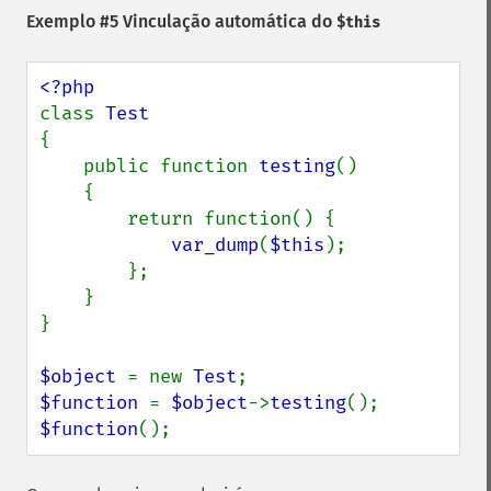
Exemplo #5 Vinculação automática do
$this
class 
{

    public function 
testing
()

    {

        return function() {

var_dump
(
$this
);

        };

    }

}

$object 
= new 
Test
$function 
= 
$object
->
testing
$function
();