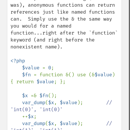
was), anonymous functions can return 
references just like named functions 
can.  Simply use the & the same way 
you would for a named 
function...right after the `function` 
keyword (and right before the 
nonexistent name).

<?php

    $value 
= 
0
;

$fn 
= function &() use (&
$value
) 
{ return 
$value
; };

$x 
=& 
$fn
();

var_dump
(
$x
, 
$value
);        
// 
'int(0)', 'int(0)'

++
$x
;

var_dump
(
$x
, 
$value
);        
// 