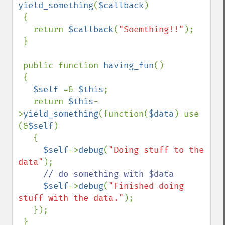
yield_something
(
$callback
)

 {

   return 
$callback
(
"Soemthing!!"
);

 }

 public function 
having_fun
()

 {

$self 
=& 
$this
;

   return 
$this
-
>
yield_something
(function(
$data
) use 
(&
$self
)

   {

$self
->
debug
(
"Doing stuff to the 
data"
);

// do something with $data

$self
->
debug
(
"Finished doing 
stuff with the data."
);

   });

 }
