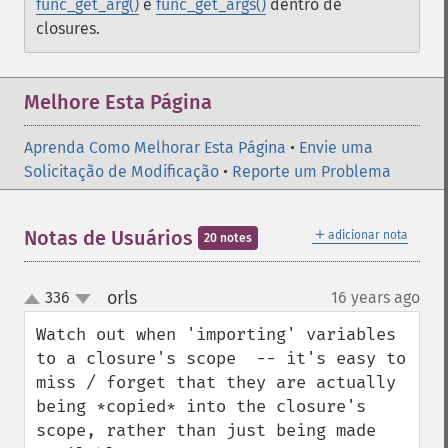
func_get_arg()
e
func_get_args()
dentro de
closures.
Melhore Esta Página
Aprenda Como Melhorar Esta Página
•
Envie uma
Solicitação de Modificação
•
Reporte um Problema
＋
Notas de Usuários
adicionar nota
20 notes
orls
336
16 years ago
¶
up
down
Watch out when 'importing' variables 
to a closure's scope  -- it's easy to 
miss / forget that they are actually 
being *copied* into the closure's 
scope, rather than just being made 