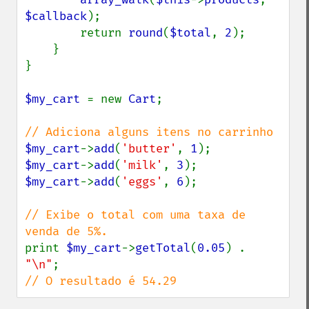
$callback
);

        return 
round
(
$total
, 
2
);

    }

}

$my_cart 
= new 
Cart
;

$my_cart
->
add
(
'butter'
, 
1
$my_cart
->
add
(
'milk'
, 
3
$my_cart
->
add
(
'eggs'
, 
6
);

// Exibe o total com uma taxa de 
print 
$my_cart
->
getTotal
(
0.05
) . 
"\n"
// O resultado é 54.29