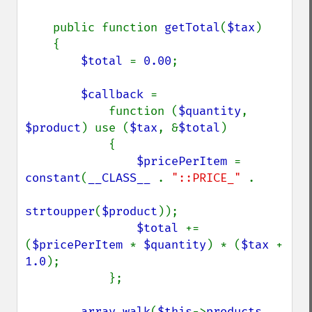
    public function 
getTotal
(
$tax
)

    {

$total 
= 
0.00
;

$callback 
=

            function (
$quantity
, 
$product
) use (
$tax
, &
$total
)

            {

$pricePerItem 
= 
constant
(
__CLASS__ 
. 
"::PRICE_" 
.

strtoupper
(
$product
));

$total 
+= 
(
$pricePerItem 
* 
$quantity
) * (
$tax 
+ 
1.0
);

            };

array_walk
(
$this
->
products
, 