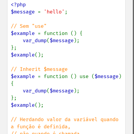
<?php

$message 
= 
'hello'
;

$example 
= function () {

var_dump
(
$message
);

$example
();

$example 
= function () use (
$message
) 
{

var_dump
(
$message
);

$example
();

// Herdando valor da variável quando 
a função é definida,
