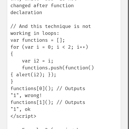
changed after function 
declaration

// And this technique is not 
working in loops:

var functions = [];

for (var i = 0; i < 2; i++)

{

    var i2 = i;

    functions.push(function()
{ alert(i2); });

}

functions[0](); // Outputs 
"1", wrong!

functions[1](); // Outputs 
"1", ok

</script>
