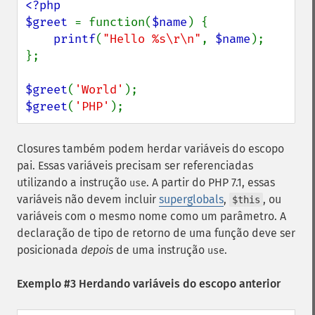
<?php

$greet 
= function(
$name
) {

printf
(
"Hello %s\r\n"
, 
$name
);

};

$greet
(
'World'
$greet
(
'PHP'
);
Closures também podem herdar variáveis do escopo
pai. Essas variáveis precisam ser referenciadas
utilizando a instrução
. A partir do PHP 7.1, essas
use
variáveis não devem incluir
superglobals
,
, ou
$this
variáveis com o mesmo nome como um parâmetro. A
declaração de tipo de retorno de uma função deve ser
posicionada
depois
de uma instrução
.
use
Exemplo #3 Herdando variáveis do escopo anterior