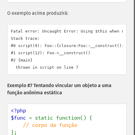
O exemplo acima produzirá:
Fatal error: Uncaught Error: Using $this when not in
Stack trace:

#0 script(9): Foo::{closure:Foo::__construct():6}()

#1 script(12): Foo->__construct()

#2 {main}

Exemplo #7 Tentando vincular um objeto a uma
função anônima estática
<?php

$func 
= static function() {
