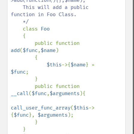
>add(function(){},$name);

    This will add a public 
function in Foo Class.

    */

class 
Foo

{

        public function 
add
(
$func
,
$name
)

        {

$this
->{
$name
} = 
$func
;

        }

        public function 
__call
(
$func
,
$arguments
){

call_user_func_array
(
$this
->
{
$func
}, 
$arguments
); 

        }

    }
