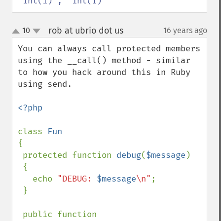
'int(1)', 'int(1)'
rob at ubrio dot us
10
16 years ago
¶
up
down
You can always call protected members 
using the __call() method - similar 
to how you hack around this in Ruby 
using send.

<?php

class 
{

 protected function 
debug
(
$message
)

 {

   echo 
"DEBUG: 
$message
\n"
;

 }

 public function 