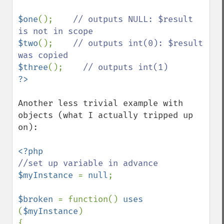
$one
();    
// outputs NULL: $result 
$two
();    
// outputs int(0): $result 
$three
();    
Another less trivial example with 
objects (what I actually tripped up 
on):

$myInstance 
= 
null
;

$broken 
= function() 
uses 
(
$myInstance
)

{
