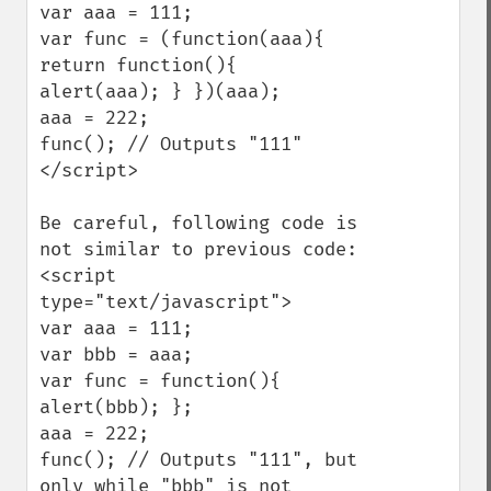
var aaa = 111;

var func = (function(aaa){ 
return function(){ 
alert(aaa); } })(aaa);

aaa = 222;

func(); // Outputs "111"

</script>

Be careful, following code is 
not similar to previous code:

<script 
type="text/javascript">

var aaa = 111;

var bbb = aaa;

var func = function(){ 
alert(bbb); };

aaa = 222;

func(); // Outputs "111", but 
only while "bbb" is not 