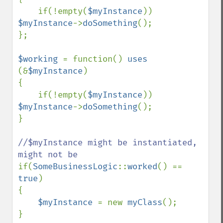
    if(!empty(
$myInstance
)) 
$myInstance
->
doSomething
();

};

$working 
= function() 
uses 
(&
$myInstance
)

{

    if(!empty(
$myInstance
)) 
$myInstance
->
doSomething
();

}

//$myInstance might be instantiated, 
if(
SomeBusinessLogic
::
worked
() == 
true
)

{

$myInstance 
= new 
myClass
();

}
