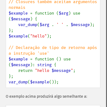
// Closures também aceitam argumentos 
$example 
= function (
$arg
) use 
(
$message
) {

var_dump
(
$arg 
. 
' ' 
. 
$message
);

$example
(
"hello"
);

// Declaração de tipo de retorno após 
$example 
= function () use 
(
$message
): 
string 
{

    return 
"hello 
$message
"
;

var_dump
(
$example
());
O exemplo acima produzirá algo semelhante a: