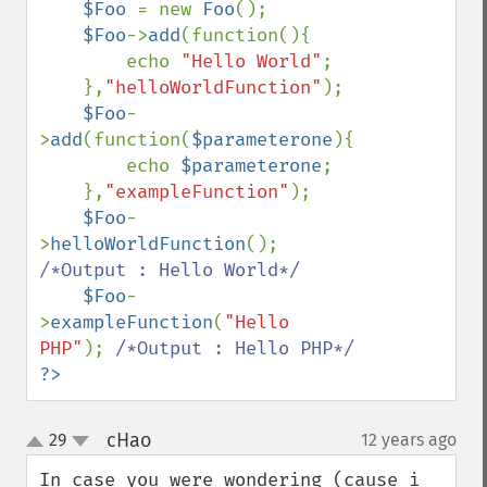
$Foo 
= new 
Foo
();

$Foo
->
add
(function(){

        echo 
"Hello World"
;

    },
"helloWorldFunction"
);

$Foo
-
>
add
(function(
$parameterone
){

        echo 
$parameterone
;

    },
"exampleFunction"
);

$Foo
-
>
helloWorldFunction
(); 
/*Output : Hello World*/

$Foo
-
>
exampleFunction
(
"Hello 
PHP"
); 
?>
cHao
29
12 years ago
¶
up
down
In case you were wondering (cause i 