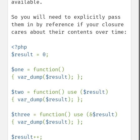
available.

So you will need to explicitly pass 
them in by reference if your closure 
cares about their contents over time:

<?php

$result 
= 
0
;

$one 
= function()

{ 
var_dump
(
$result
); };

$two 
= function() use (
$result
)

{ 
var_dump
(
$result
); };

$three 
= function() use (&
$result
)

{ 
var_dump
(
$result
); };

$result
++;
