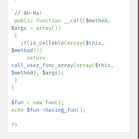
// Ah-Ha!

public function 
__call
(
$method
, 
$args 
= array())

 {

   if(
is_callable
(array(
$this
, 
$method
)))

     return 
call_user_func_array
(array(
$this
, 
$method
), 
$args
);

 }

}

$fun 
= new 
Fun
();

echo 
$fun
->
having_fun
();

?>