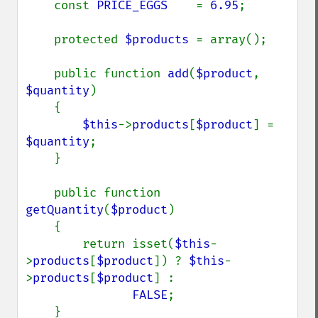
    const 
PRICE_EGGS    
= 
6.95
;

    protected 
$products 
= array();

    public function 
add
(
$product
, 
$quantity
)

    {

$this
->
products
[
$product
] = 
$quantity
;

    }

    public function 
getQuantity
(
$product
)

    {

        return isset(
$this
-
>
products
[
$product
]) ? 
$this
-
>
products
[
$product
] :

FALSE
;

    }
