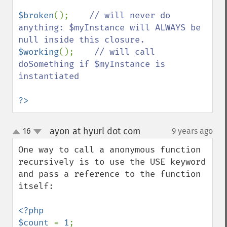
$broken
();    
// will never do 
anything: $myInstance will ALWAYS be 
$working
();    
// will call 
doSomething if $myInstance is 
instantiated

?>
ayon at hyurl dot com
16
9 years ago
¶
up
down
One way to call a anonymous function 
recursively is to use the USE keyword 
and pass a reference to the function 
itself:

<?php

$count 
= 
1