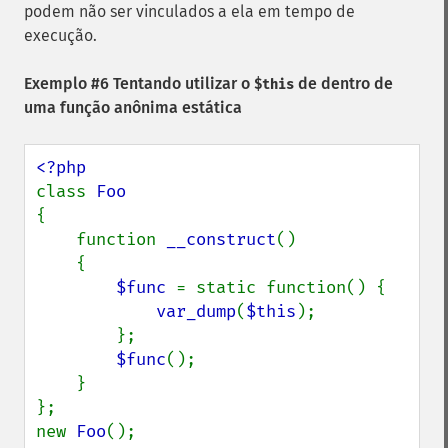
podem não ser vinculados a ela em tempo de
execução.
Exemplo #6 Tentando utilizar o
de dentro de
$this
uma função anônima estática
class 
{

    function 
__construct
()

    {

$func 
= static function() {

var_dump
(
$this
);

        };

$func
();

    }

};

new 
Foo
();