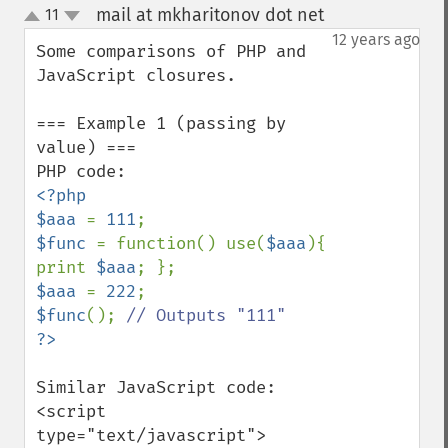
mail at mkharitonov dot net
11
¶
up
down
12 years ago
Some comparisons of PHP and 
JavaScript closures.

=== Example 1 (passing by 
value) ===

<?php

$aaa 
= 
111
$func 
= function() use(
$aaa
){ 
print 
$aaa
$aaa 
= 
222
$func
(); 
Similar JavaScript code:

<script 
type="text/javascript">
