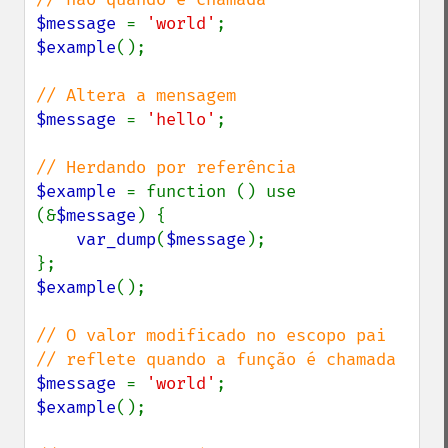
$message 
= 
'world'
$example
();

$message 
= 
'hello'
;

$example 
= function () use 
(&
$message
) {

var_dump
(
$message
);

$example
();

// O valor modificado no escopo pai

$message 
= 
'world'
$example
();
