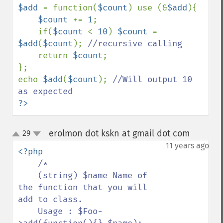
$add 
= function(
$count
) use (&
$add
){

$count 
+= 
1
;

    if(
$count 
< 
10
) 
$count 
= 
$add
(
$count
); 
//recursive calling

return 
$count
;

};

echo 
$add
(
$count
); 
//Will output 10 
?>
erolmon dot kskn at gmail dot com
29
¶
up
down
11 years ago
<?php

/*

    (string) $name Name of 
the function that you will 
add to class.

    Usage : $Foo-