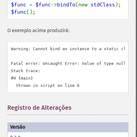
$func 
= 
$func
->
bindTo
(new 
stdClass
$func
();
O exemplo acima produzirá:
Warning: Cannot bind an instance to a static closur
Fatal error: Uncaught Error: Value of type null is n
Stack trace:

#0 {main}

Registro de Alterações