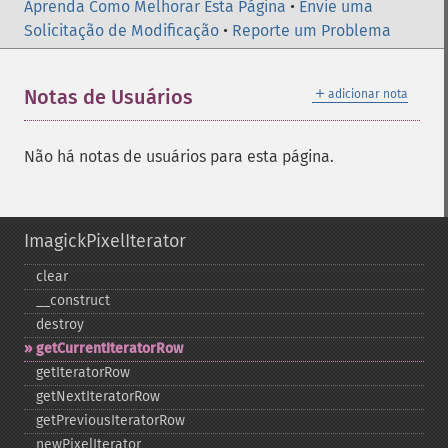
Aprenda Como Melhorar Esta Página
•
Envie uma
Solicitação de Modificação
•
Reporte um Problema
＋
Notas de Usuários
adicionar nota
Não há notas de usuários para esta página.
ImagickPixelIterator
clear
_​_​construct
destroy
getCurrentIteratorRow
getIteratorRow
getNextIteratorRow
getPreviousIteratorRow
newPixelIterator