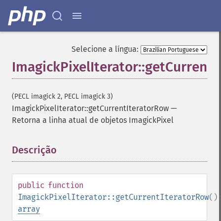
Selecione a língua:
ImagickPixelIterator::getCurrent
(PECL imagick 2, PECL imagick 3)
ImagickPixelIterator::getCurrentIteratorRow
—
Retorna a linha atual de objetos ImagickPixel
Descrição
¶
public
function
ImagickPixelIterator::getCurrentIteratorRow
()
array