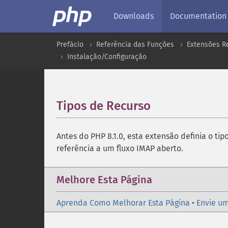
Downloads
Documentation
Prefácio
Referência das Funções
Extensões Re
Instalação/Configuração
Tipos de Recurso
¶
Antes do PHP 8.1.0, esta extensão definia o ti
referência a um fluxo IMAP aberto.
Melhore Esta Página
Aprenda Como Melhorar Esta Página
•
Envie um