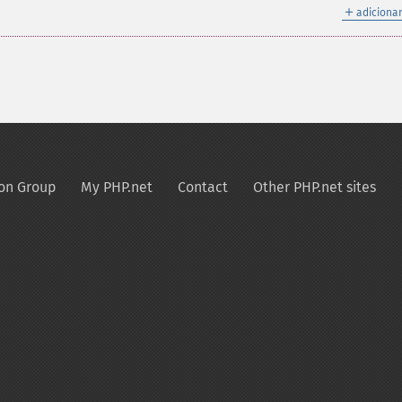
＋
adicionar
on Group
My PHP.net
Contact
Other PHP.net sites