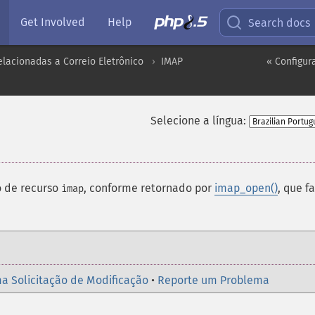
Get Involved
Help
Search docs
lacionadas a Correio Eletrônico
IMAP
« Configu
Selecione a língua:
po de recurso
, conforme retornado por
imap_open()
, que f
imap
a Solicitação de Modificação
•
Reporte um Problema