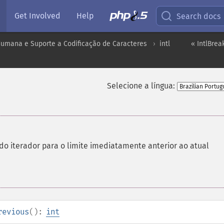
Get Involved
Help
Search docs
umana e Suporte a Codificação de Caracteres
intl
« IntlBrea
Selecione a língua:
 do iterador para o limite imediatamente anterior ao atual
revious
():
int