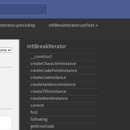
kIterator::preceding
IntlBreakIterator::setText »
IntlBreakIterator
_​_​construct
createCharacterInstance
createCodePointInstance
createLineInstance
createSentenceInstance
createTitleInstance
createWordInstance
current
first
following
getErrorCode