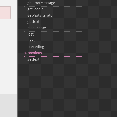
getErrorMessage
getLocale
getPartsIterator
getText
isBoundary
last
next
preceding
previous
setText