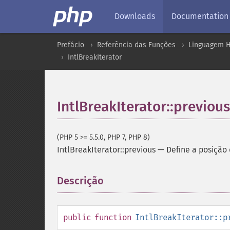
Downloads
Documentation
Prefácio
Referência das Funções
Linguagem H
IntlBreakIterator
IntlBreakIterator::previous
(PHP 5 >= 5.5.0, PHP 7, PHP 8)
IntlBreakIterator::previous
—
Define a posição
Descrição
¶
public
function
IntlBreakIterator::p