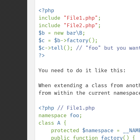
include 
"File1.php"
;

include 
"File2.php"
$b 
= new 
bar\B
$c 
= 
$b
->
factory
$c
->
tell
(); 
You need to do it like this:

When extending a class from anot
from within the current namespac
<?php 
namespace 
foo
;

class 
A 
{

    protected 
$namespace 
= 
__NAM
    public function 
factory
() {
