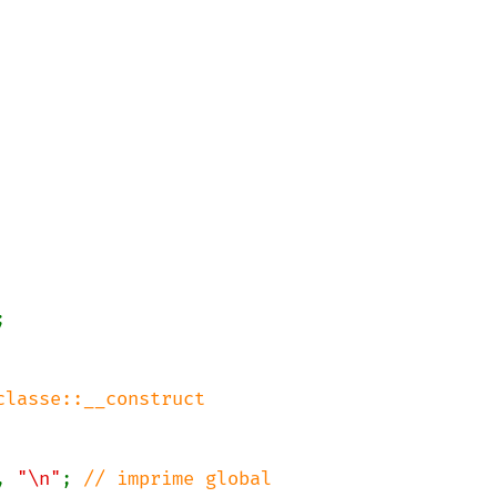


, 
"\n"
; 
// imprime global