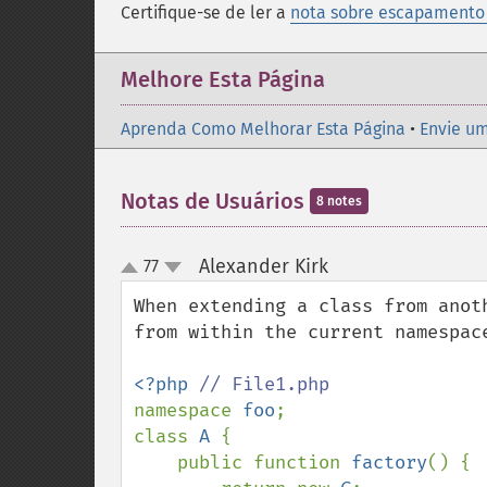
Certifique-se de ler a
nota sobre escapamento
Melhore Esta Página
Aprenda Como Melhorar Esta Página
•
Envie um
Notas de Usuários
8 notes
Alexander Kirk
77
¶
up
down
When extending a class from anot
from within the current namespac
<?php 
namespace 
foo
;

class 
A 
{

    public function 
factory
() {
