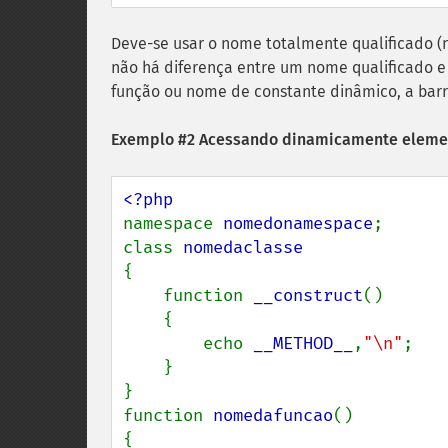
Deve-se usar o nome totalmente qualificado 
não há diferença entre um nome qualificado 
função ou nome de constante dinâmico, a barra 
Exemplo #2 Acessando dinamicamente elem
namespace 
nomedonamespace
;

class 
{

    function 
__construct
()

    {

        echo 
__METHOD__
,
"\n"
;

    }

}

function 
nomedafuncao
()

{
