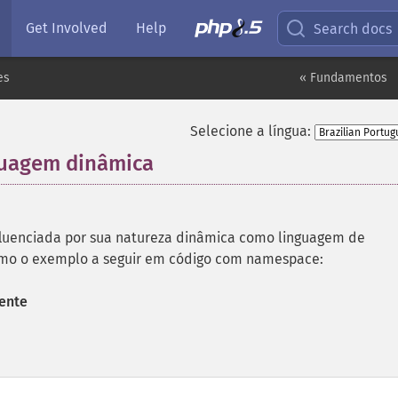
Get Involved
Help
Search docs
es
« Fundamentos
Selecione a língua:
guagem dinâmica
¶
luenciada por sua natureza dinâmica como linguagem de
omo o exemplo a seguir em código com namespace:
ente