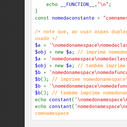
    echo 
__FUNCTION__
,
"\n"
;

}

const 
nomedaconstante 
= 
"comname
/* note que, ao usar aspas dupla
$a 
= 
'\nomedonamespace\nomedacla
$obj 
= new 
$a
; 
$a 
= 
'nomedonamespace\nomedaclas
$obj 
= new 
$a
; 
$b 
= 
'nomedonamespace\nomedafunc
$b
(); 
$b 
= 
'\nomedonamespace\nomedafun
$b
(); 
echo 
constant
(
'\nomedonamespace\
echo 
constant
(
'nomedonamespace\n
comnamespace