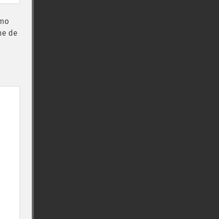
omo
me de