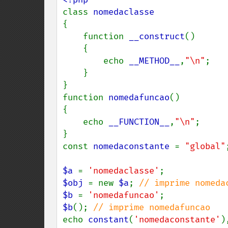
class 
{

    function 
__construct
()

    {

        echo 
__METHOD__
,
"\n"
;

    }

}

function 
nomedafuncao
()

{

    echo 
__FUNCTION__
,
"\n"
;

}

const 
nomedaconstante 
= 
"global"
;
$a 
= 
'nomedaclasse'
$obj 
= new 
$a
; 
$b 
= 
'nomedafuncao'
$b
(); 
echo 
constant
(
'nomedaconstante'
)