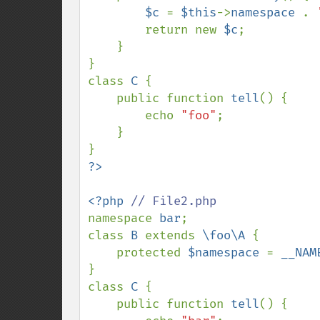
$c 
= 
$this
->
namespace 
. 
        return new 
$c
;

    }

}

class 
C 
{

    public function 
tell
() {

        echo 
"foo"
;

    }

<?php 
namespace 
bar
;

class 
B 
extends 
\foo\A 
{

    protected 
$namespace 
= 
__NAM
}

class 
C 
{

    public function 
tell
() {
