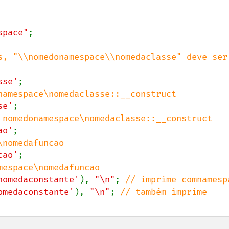
space"
;

s, "\\nomedonamespace\\nomedaclasse" deve ser 
sse'
se'
ao'
cao'
nomedaconstante'
), 
"\n"
; 
omedaconstante'
), 
"\n"
; 
// também imprime 