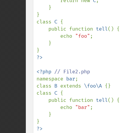
        return new 
C
;

    }

}

class 
C 
{

    public function 
tell
() {

        echo 
"foo"
;

    }

<?php 
namespace 
bar
;

class 
B 
extends 
\foo\A 
{}

class 
C 
{

    public function 
tell
() {

        echo 
"bar"
;

    }
