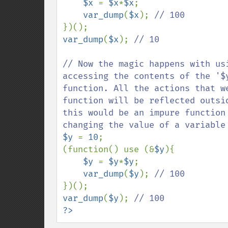
$x 
= 
$x
*
$x
;

var_dump
(
$x
); 
var_dump
(
$x
); 
// 10

// Now the magic happens with us
accessing the contents of the '$
function. All the actions that w
function will be reflected outsi
this would be an impure function
$y 
= 
10
;

(function() use (&
$y
){

$y 
= 
$y
*
$y
;

var_dump
(
$y
); 
var_dump
(
$y
); 
?>