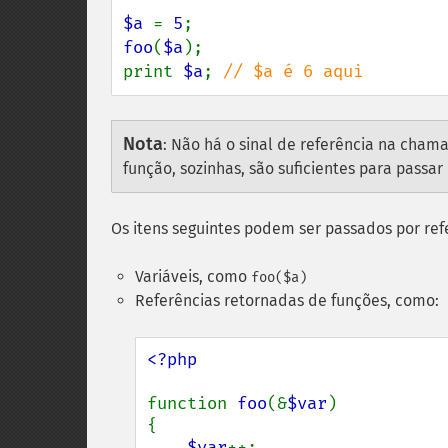
$a 
= 
5
foo
(
$a
);

print 
$a
; 
// $a é 6 aqui
Nota
:
Não há o sinal de referência na chama
função, sozinhas, são suficientes para passar
Os itens seguintes podem ser passados por ref
Variáveis, como
foo($a)
Referências retornadas de funções, como:
<?php

function 
foo
(&
$var
)

{

$var
++;
