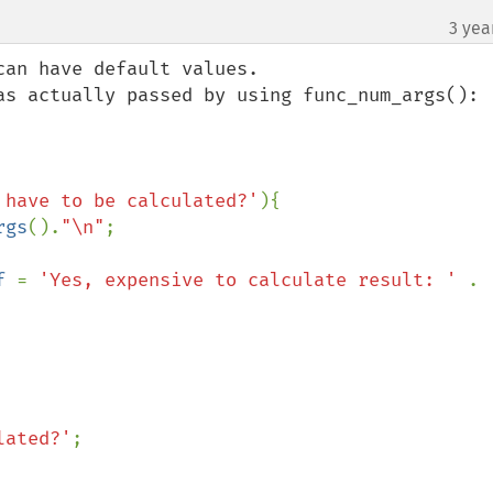
3 yea
an have default values.

as actually passed by using func_num_args():

 have to be calculated?'
){

rgs
().
"\n"
;

f 
= 
'Yes, expensive to calculate result: ' 
. 
lated?'