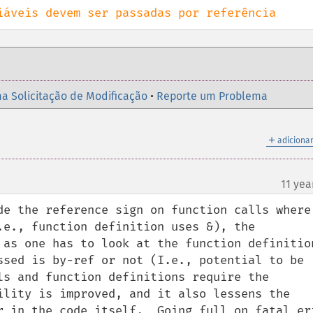
/ Somente variáveis devem ser passadas por referência
a Solicitação de Modificação
•
Reporte um Problema
＋
adicionar
11 yea
de the reference sign on function calls where 
.e., function definition uses &), the 
 as one has to look at the function definition
ssed is by-ref or not (I.e., potential to be 
ls and function definitions require the 
ility is improved, and it also lessens the 
r in the code itself.  Going full on fatal err