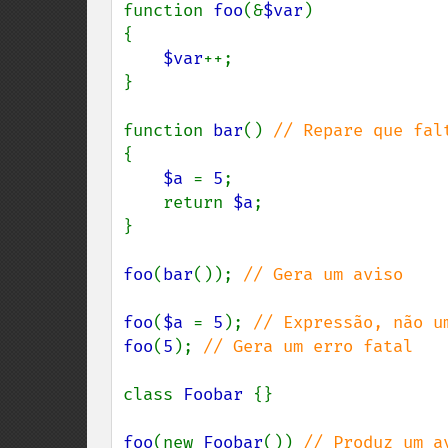
function 
foo
(&
$var
)

{

$var
++;

}

function 
bar
() 
{

$a 
= 
5
;

    return 
$a
;

}

foo
(
bar
()); 
// Gera um aviso

foo
(
$a 
= 
5
); 
foo
(
5
); 
// Gera um erro fatal

class 
Foobar 
{}

foo
(new 
Foobar
()) 
// Produz um a