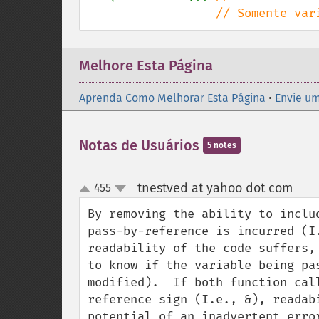
                  /
Melhore Esta Página
Aprenda Como Melhorar Esta Página
•
Envie um
Notas de Usuários
5 notes
tnestved at yahoo dot com
455
¶
up
down
By removing the ability to inclu
pass-by-reference is incurred (I
readability of the code suffers,
to know if the variable being pa
modified).  If both function cal
reference sign (I.e., &), readab
potential of an inadvertent erro