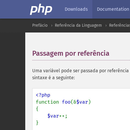
Downloads
Documentation
Prefácio
Referência da Linguagem
Referência
Passagem por referência
¶
Uma variável pode ser passada por referência 
sintaxe é a seguinte:
function 
foo
(&
$var
)

{

$var
++;

}
