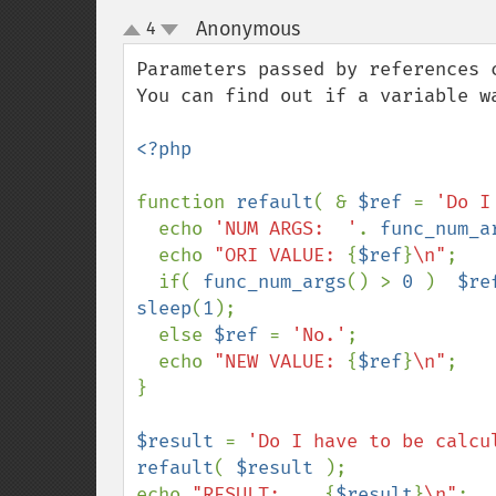
Anonymous
4
¶
up
down
Parameters passed by references c
You can find out if a variable w
<?php

function 
refault
( & 
$ref 
= 
'Do I
  echo 
'NUM ARGS:  '
. 
func_num_a
  echo 
"ORI VALUE: 
{
$ref
}
\n"
;

  if( 
func_num_args
() > 
0 
)  
$re
sleep
(
1
);

  else 
$ref 
= 
'No.'
;

  echo 
"NEW VALUE: 
{
$ref
}
\n"
;

}

$result 
= 
'Do I have to be calcu
refault
( 
$result 
);

echo 
"RESULT:    
{
$result
}
\n"