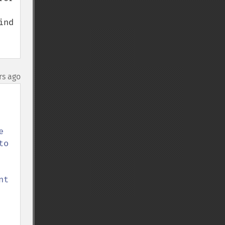
nd 
rs ago
 
o 
t 