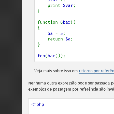
    print 
$var
;

}

function &
bar
()

{

$a 
= 
5
;

    return 
$a
;

}

foo
(
bar
());
Veja mais sobre isso em
retorno por referê
Nenhuma outra expressão pode ser passada po
exemplos de passagem por referência são invá
<?php
