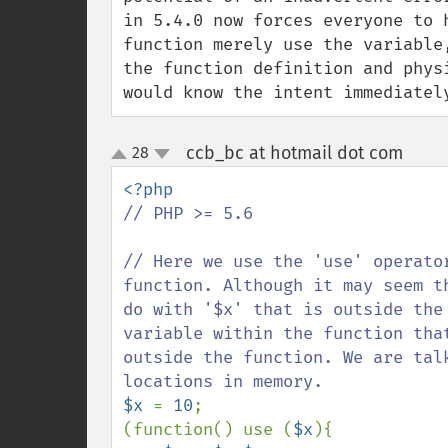
in 5.4.0 now forces everyone to 
function merely use the variable
the function definition and phys
would know the intent immediatel
ccb_bc at hotmail dot com
28
¶
up
down
// PHP >= 5.6

// Here we use the 'use' operato
function. Although it may seem t
do with '$x' that is outside the
variable within the function tha
outside the function. We are tal
$x 
= 
10
;

(function() use (
$x
){
