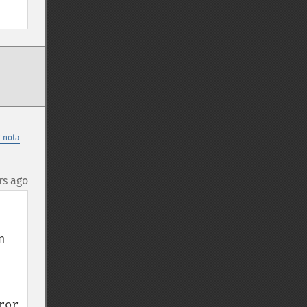
 nota
rs ago
 
or 