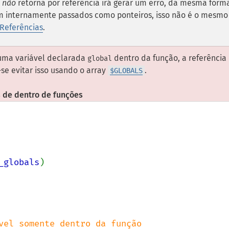
e
não
retorna por referência irá gerar um erro, da mesma form
am internamente passados como ponteiros, isso não é o mesmo
 Referências
.
 uma variável declarada
dentro da função, a referência
global
se evitar isso usando o array
.
$GLOBALS
 de dentro de funções
_globals
)

vel somente dentro da função
