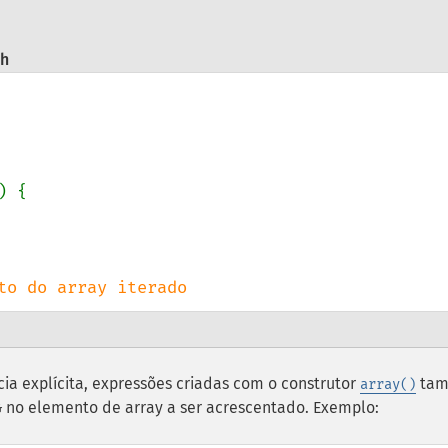
ch
) {

to do array iterado
cia explícita, expressões criadas com o construtor
ta
array()
no elemento de array a ser acrescentado. Exemplo:
&