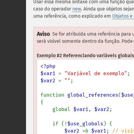
Usar essa mesma sintaxe com uma função qu
caso do operador
new
. Ainda que objetos sej
uma referência, como explicado em
Objetos e
Aviso
Se for atribuída uma referência para
será visível somente dentro da função. Pode-
Exemplo #2 Referenciando variáveis globais
<?php

$var1 
= 
"Variável de exemplo"
$var2 
= 
""
;

function 
global_references
(
$use
{

    global 
$var1
, 
$var2
;

    if (!
$use_globals
) {

$var2 
=& 
$var1
; 
// visí