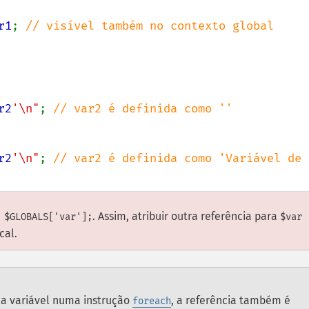
r1
; 
// visível também no contexto global

r2
'\n"
; 
// var2 é definida como ''

r2
'\n"
; 
// var2 é definida como 'Variável de 
. Assim, atribuir outra referência para
 $GLOBALS['var'];
$var
cal.
ma variável numa instrução
, a referência também é
foreach