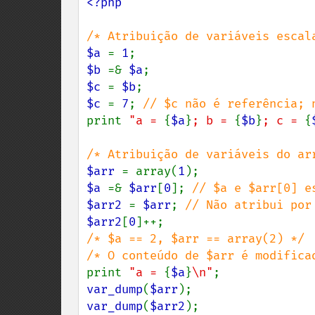
<?php

$a 
= 
1
$b 
=& 
$a
$c 
= 
$b
$c 
= 
7
; 
print 
"a = 
{
$a
}
; b = 
{
$b
}
; c = 
{
$arr 
= array(
1
$a 
=& 
$arr
[
0
]; 
$arr2 
= 
$arr
; 
$arr2
[
0
/* $a == 2, $arr == array(2) */

print 
"a = 
{
$a
}
\n"
var_dump
(
$arr
var_dump
(
$arr2
);