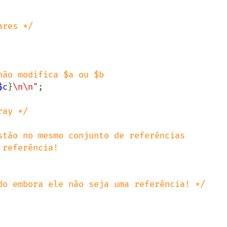
$c
}
\n\n"
;
