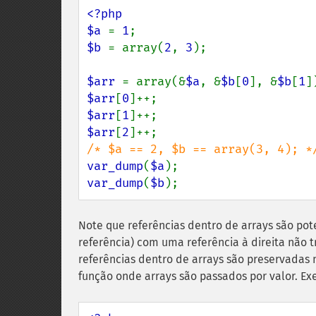
<?php

$a 
= 
1
$b 
= array(
2
, 
3
);

$arr 
= array(&
$a
, &
$b
[
0
], &
$b
[
1
$arr
[
0
$arr
[
1
$arr
[
2
var_dump
(
$a
var_dump
(
$b
);
Note que referências dentro de arrays são po
referência) com uma referência à direita não
referências dentro de arrays são preservadas
função onde arrays são passados por valor. Ex