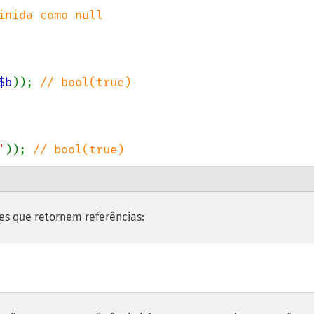
inida como null

$b
)); 
// bool(true)

'
)); 
// bool(true)
es que retornem referências: