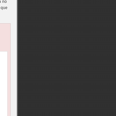
a no
 que