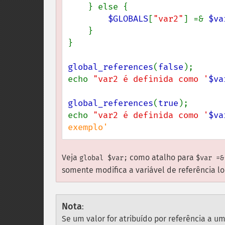
} else {

$GLOBALS
[
"var2"
] =& 
$va
}

}

global_references
(
false
);

echo 
"var2 é definida como '
$va
global_references
(
true
);

echo 
"var2 é definida como '
$va
exemplo'
Veja
como atalho para
global $var;
$var =&
somente modifica a variável de referência lo
Nota
:
Se um valor for atribuído por referência a u