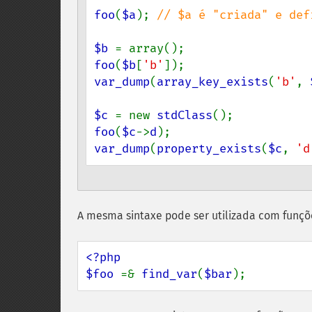
foo
(
$a
); 
// $a é "criada" e def
$b 
foo
(
$b
[
'b'
var_dump
(
array_key_exists
(
'b'
, 
$c 
= new 
stdClass
foo
(
$c
->
d
var_dump
(
property_exists
(
$c
, 
'd
A mesma sintaxe pode ser utilizada com funçõ
<?php

$foo 
=& 
find_var
(
$bar
);