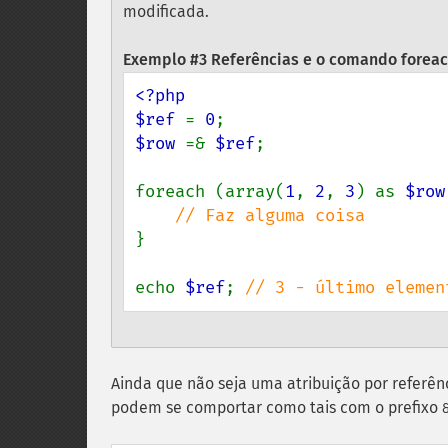
modificada.
Exemplo #3 Referências e o comando forea
<?php

$ref 
= 
0
$row 
=& 
$ref
;

foreach (array(
1
, 
2
, 
3
) as 
$row
}

echo 
$ref
; 
// 3 - último elemen
Ainda que não seja uma atribuição por referên
podem se comportar como tais com o prefixo