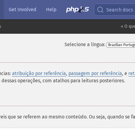
Get Involved
Help
Search docs
s
« O que
Selecione a língua:
ncias:
atribuição por referência
,
passagem por referência
, e
re
 dessas operações, com atalhos para leituras posteriores.
veis que se referem ao mesmo conteúdo. Ou seja, quando se fa