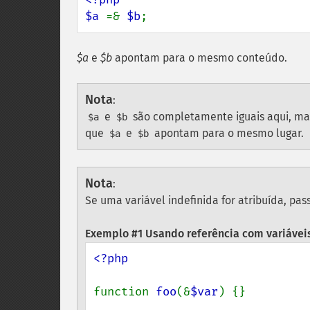
$a 
=& 
$b
;
$a
e
$b
apontam para o mesmo conteúdo.
Nota
:
e
são completamente iguais aqui, m
$a
$b
que
e
apontam para o mesmo lugar.
$a
$b
Nota
:
Se uma variável indefinida for atribuída, pas
Exemplo #1 Usando referência com variáveis
<?php

function 
foo
(&
$var
) {}
