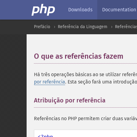
Downloads
Documentation
Prefácio
Referência da Linguagem
Referência
O que as referências fazem
¶
Há três operações básicas ao se utilizar referê
por referência
. Esta seção fará uma introdução
Atribuição por referência
¶
Referências no PHP permitem criar duas variá
<?php
