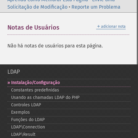
Solicitação de Modificação
•
Reporte um Problema
＋
Notas de Usuários
adicionar nota
Não há notas de usuários para esta página.
LDAP
Instalação/Configuração
Constantes predefinidas
Usando as chamadas LDAP do PHP
Controles LDAP
Exemplos
Funções do LDAP
LDAP\Connection
LDAP\Result