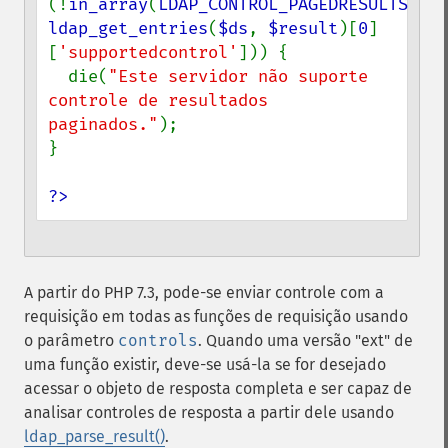
(!
in_array
(
LDAP_CONTROL_PAGEDRESULTS
, 
ldap_get_entries
(
$ds
, 
$result
)[
0
]
[
'supportedcontrol'
])) {

  die(
"Este servidor não suporte 
controle de resultados 
paginados."
);

}

?>
A partir do PHP 7.3, pode-se enviar controle com a
requisição em todas as funções de requisição usando
o parâmetro
controls
. Quando uma versão "ext" de
uma função existir, deve-se usá-la se for desejado
acessar o objeto de resposta completa e ser capaz de
analisar controles de resposta a partir dele usando
ldap_parse_result()
.