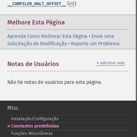
(
int
)
__COMPILER_HALT_OFFSET__
Melhore Esta Página
Aprenda Como Melhorar Esta Página
•
Envie uma
Solicitação de Modificação
•
Reporte um Problema
＋
Notas de Usuários
adicionar nota
Não há notas de usuários para esta página.
Misc.
Instalação/Configuração
Constantes predefinidas
Funções Miscelâneas