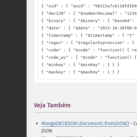
{ "oid" : { "$oid" : "56315a7c6118fd1b9
{ "dec128" : { "$numberDecimal" : "1234
{ "binary" : { "$binary" : { "base64": 
{ "date" : { "$date" : "2015-10-28T00:0
{ "timestamp" : { "$timestamp" : { "t" 
{ "regex" : { "$regularExpression" : { 
{ "code" : { "$code" : "function() { re
{ "code_ws" : { "$code" : "function() {
{ "minkey" : { "$minKey" : 1 } }

{ "maxkey" : { "$maxKey" : 1 } }
Veja Também
¶
MongoDB\BSON\Document::fromJSON()
- C
JSON