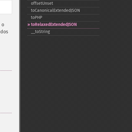
offsetUnset
toCanonicalExtendedJSON
toPHP
 o
toRelaxedExtendedJSON
ados
_​_​toString