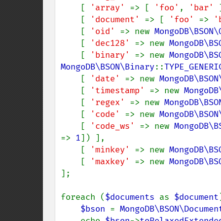
    [ 
'array' 
=> [ 
'foo'
, 
'bar' 
    [ 
'document' 
=> [ 
'foo' 
=> 
'
    [ 
'oid' 
=> new 
MongoDB\BSON\
    [ 
'dec128' 
=> new 
MongoDB\BS
    [ 
'binary' 
=> new 
MongoDB\BS
MongoDB\BSON\Binary
::
TYPE_GENERI
    [ 
'date' 
=> new 
MongoDB\BSON
    [ 
'timestamp' 
=> new 
MongoDB
    [ 
'regex' 
=> new 
MongoDB\BSO
    [ 
'code' 
=> new 
MongoDB\BSON
    [ 
'code_ws' 
=> new 
MongoDB\B
=> 
1
]) ],

    [ 
'minkey' 
=> new 
MongoDB\BS
    [ 
'maxkey' 
=> new 
MongoDB\BS
];

foreach (
$documents 
as 
$document
$bson 
= 
MongoDB\BSON\Documen
    echo 
$bson
->
toRelaxedExtende