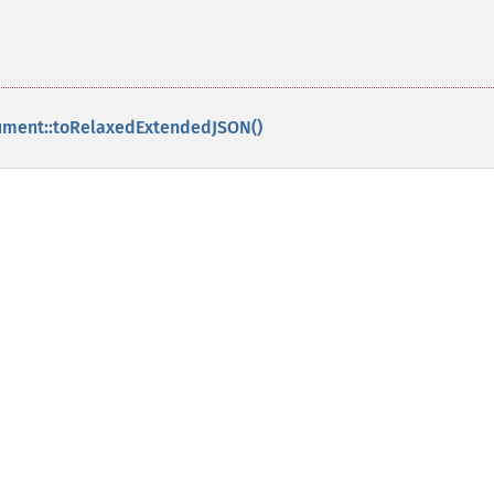
ent::toRelaxedExtendedJSON()