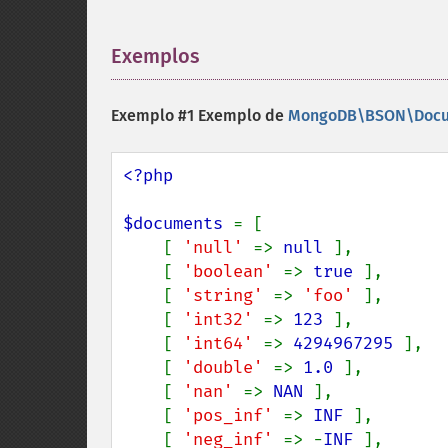
Exemplos
¶
Exemplo #1 Exemplo de
MongoDB\BSON\Docum
<?php

$documents 
= [

    [ 
'null' 
=> 
null 
],

    [ 
'boolean' 
=> 
true 
],

    [ 
'string' 
=> 
'foo' 
],

    [ 
'int32' 
=> 
123 
],

    [ 
'int64' 
=> 
4294967295 
],

    [ 
'double' 
=> 
1.0 
],

    [ 
'nan' 
=> 
NAN 
],

    [ 
'pos_inf' 
=> 
INF 
],

    [ 
'neg_inf' 
=> -
INF 
],
