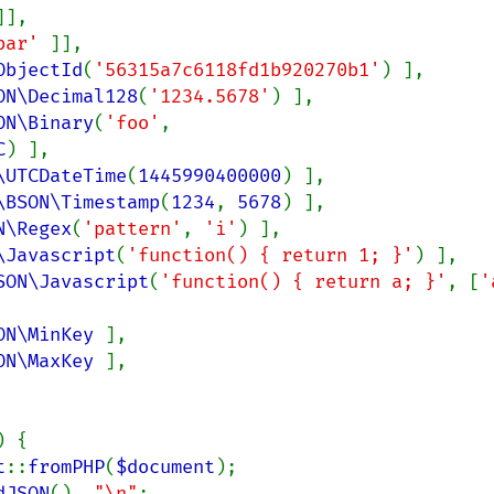
]],

bar' 
]],

ObjectId
(
'56315a7c6118fd1b920270b1'
) ],

ON\Decimal128
(
'1234.5678'
) ],

ON\Binary
(
'foo'
, 
C
) ],

\UTCDateTime
(
1445990400000
) ],

\BSON\Timestamp
(
1234
, 
5678
) ],

N\Regex
(
'pattern'
, 
'i'
) ],

\Javascript
(
'function() { return 1; }'
) ],

SON\Javascript
(
'function() { return a; }'
, [
ON\MinKey 
],

ON\MaxKey 
],

) {

t
::
fromPHP
(
$document
);

dJSON
(), 
"\n"
;
