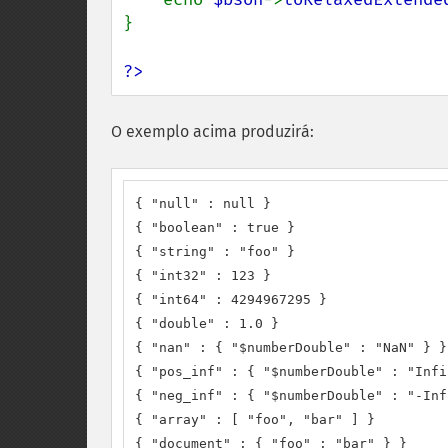
}

?>
O exemplo acima produzirá:
{ "null" : null }

{ "boolean" : true }

{ "string" : "foo" }

{ "int32" : 123 }

{ "int64" : 4294967295 }

{ "double" : 1.0 }

{ "nan" : { "$numberDouble" : "NaN" } }

{ "pos_inf" : { "$numberDouble" : "Infi
{ "neg_inf" : { "$numberDouble" : "-Inf
{ "array" : [ "foo", "bar" ] }

{ "document" : { "foo" : "bar" } }
