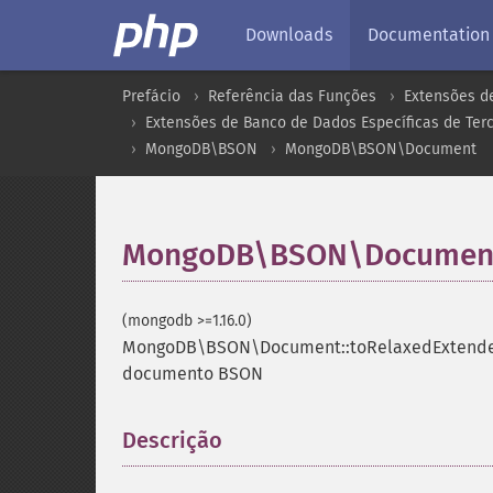
Downloads
Documentation
Prefácio
Referência das Funções
Extensões d
Extensões de Banco de Dados Específicas de Terc
MongoDB\BSON
MongoDB\BSON\Document
MongoDB\BSON\Document:
(mongodb >=1.16.0)
MongoDB\BSON\Document::toRelaxedExtend
documento BSON
Descrição
¶