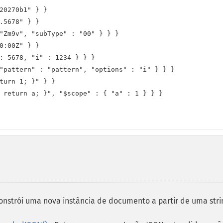
20270b1" } }

.5678" } }

"Zm9v", "subType" : "00" } } }

0:00Z" } }

: 5678, "i" : 1234 } } }

"pattern" : "pattern", "options" : "i" } } }

turn 1; }" } }

 return a; }", "$scope" : { "a" : 1 } } }

onstrói uma nova instância de documento a partir de uma stri