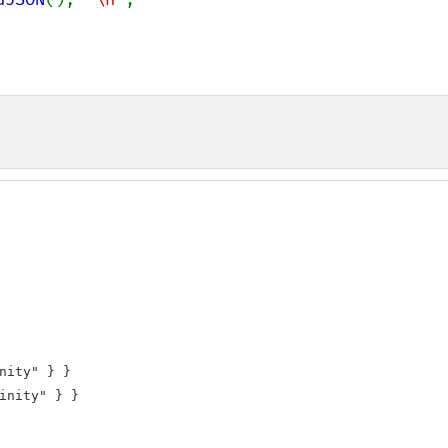
nity" } }

inity" } }
