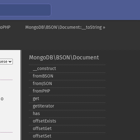
toPHP
MongoDB\BSON\Document::__toString »
MongoDB\BSON\Document
_​_​construct
fromBSON
fromJSON
fromPHP
do
get
getIterator
has
offsetExists
offsetGet
offsetSet