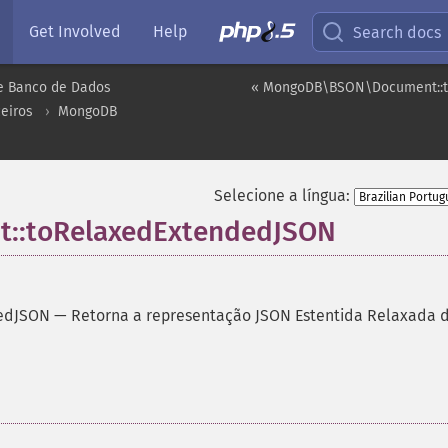
Get Involved
Help
Search docs
e Banco de Dados
« MongoDB\BSON\Document::
eiros
MongoDB
Selecione a língua:
:toRelaxedExtendedJSON
edJSON
—
Retorna a representação JSON Estentida Relaxada 