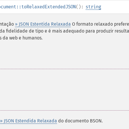
ocument::toRelaxedExtendedJSON
():
string
entação
» JSON Estentida Relaxada
O formato relaxado prefere
da fidelidade de tipo e é mais adequado para produzir result
s da web e humanos.
» JSON Estendida Relaxada
do documento BSON.