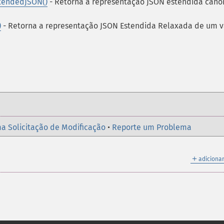
tendedJSON()
- Retorna a representação JSON estendida canô
)
- Retorna a representação JSON Estendida Relaxada de um v
a Solicitação de Modificação
•
Reporte um Problema
＋
adicionar