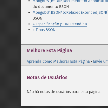
MongoDB\BSON\Document::toCanonicalEx
do documento BSON
MongoDB\BSON\toRelaxedExtendedJSON(
BSON
» Especificação JSON Estendida
» Tipos BSON
Melhore Esta Página
Aprenda Como Melhorar Esta Página
•
Envie um
Notas de Usuários
Não há notas de usuários para esta página.