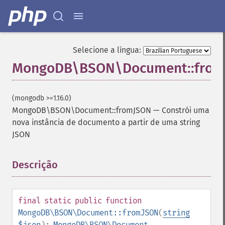
Selecione a língua:
MongoDB\BSON\Document::fro
(mongodb >=1.16.0)
MongoDB\BSON\Document::fromJSON
—
Constrói uma
nova instância de documento a partir de uma string
JSON
Descrição
¶
final
static
public
function
MongoDB\BSON\Document::fromJSON
(
string
$json
):
MongoDB\BSON\Document