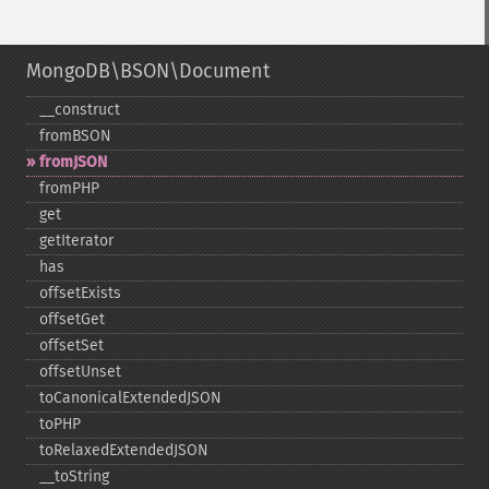
MongoDB\BSON\Document
_​_​construct
fromBSON
fromJSON
fromPHP
get
getIterator
has
offsetExists
offsetGet
offsetSet
offsetUnset
toCanonicalExtendedJSON
toPHP
toRelaxedExtendedJSON
_​_​toString