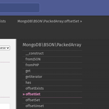
ists
MongoDB\BSON\PackedArray::offsetSet »
MongoDB\BSON\PackedArray
_​_​construct
fromJSON
fromPHP
get
getIterator
has
offsetExists
offsetGet
offsetSet
offsetUnset