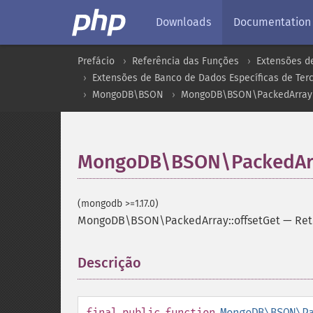
Downloads
Documentation
Prefácio
Referência das Funções
Extensões d
Extensões de Banco de Dados Específicas de Terc
MongoDB\BSON
MongoDB\BSON\PackedArray
MongoDB\BSON\PackedArra
(mongodb >=1.17.0)
MongoDB\BSON\PackedArray::offsetGet
—
Ret
Descrição
¶
final
public
function
MongoDB\BSON\P