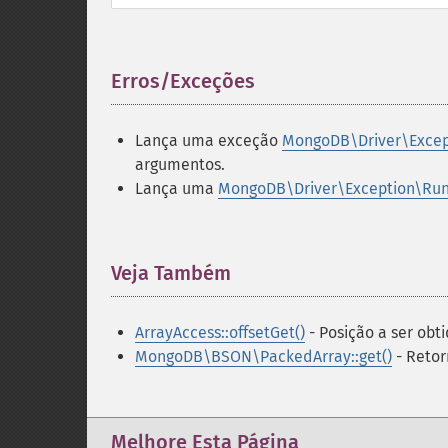
Erros/Exceções
¶
Lança uma exceção
MongoDB\Driver\Excep
argumentos.
Lança uma
MongoDB\Driver\Exception\Run
Veja Também
¶
ArrayAccess::offsetGet()
- Posição a ser obt
MongoDB\BSON\PackedArray::get()
- Retor
Melhore Esta Página