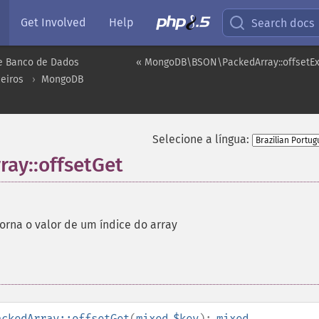
Get Involved
Help
Search docs
e Banco de Dados
« MongoDB\BSON\PackedArray::offsetEx
eiros
MongoDB
Selecione a língua:
y::offsetGet
orna o valor de um índice do array
ackedArray::offsetGet
(
mixed
$key
):
mixed