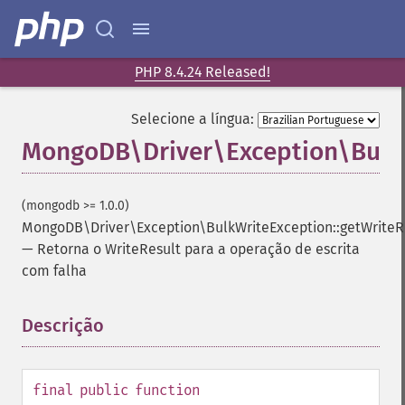
PHP 8.4.24 Released!
Selecione a língua:
MongoDB\Driver\Exception\BulkW
(mongodb >= 1.0.0)
MongoDB\Driver\Exception\BulkWriteException::getWriteR
—
Retorna o WriteResult para a operação de escrita
com falha
Descrição
¶
final
public
function