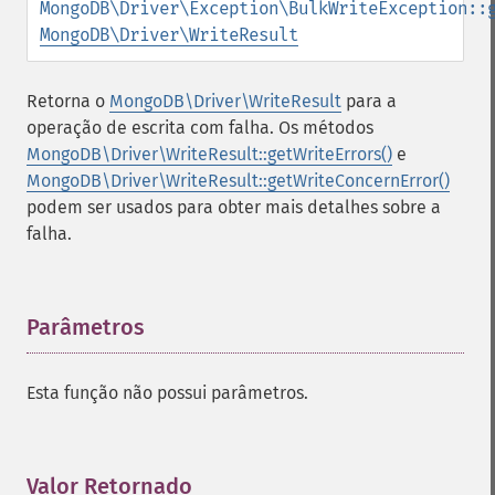
MongoDB\Driver\Exception\BulkWriteException::
MongoDB\Driver\WriteResult
Retorna o
MongoDB\Driver\WriteResult
para a
operação de escrita com falha. Os métodos
MongoDB\Driver\WriteResult::getWriteErrors()
e
MongoDB\Driver\WriteResult::getWriteConcernError()
podem ser usados ​​para obter mais detalhes sobre a
falha.
Parâmetros
¶
Esta função não possui parâmetros.
Valor Retornado
¶