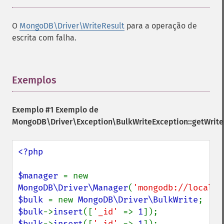
O
MongoDB\Driver\WriteResult
para a operação de
escrita com falha.
Exemplos
¶
Exemplo #1 Exemplo de
MongoDB\Driver\Exception\BulkWriteException::getWrite
<?php

$manager 
= new 
MongoDB\Driver\Manager
(
'mongodb://localho
$bulk 
= new 
MongoDB\Driver\BulkWrite
$bulk
->
insert
([
'_id' 
=> 
1
$bulk
->
insert
([
'_id' 
=> 
1
]);
