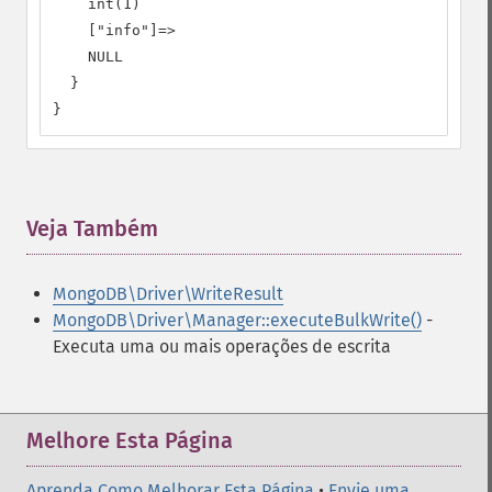
    int(1)

    ["info"]=>

    NULL

  }

}
Veja Também
¶
MongoDB\Driver\WriteResult
MongoDB\Driver\Manager::executeBulkWrite()
-
Executa uma ou mais operações de escrita
Melhore Esta Página
Aprenda Como Melhorar Esta Página
•
Envie uma