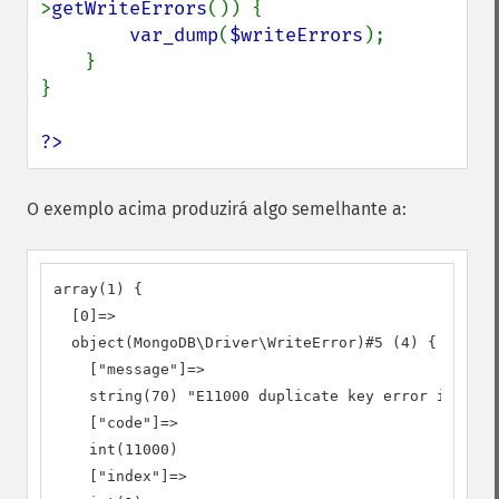
>
getWriteErrors
()) {

var_dump
(
$writeErrors
);

    }

}

?>
O exemplo acima produzirá algo semelhante a:
array(1) {

  [0]=>

  object(MongoDB\Driver\WriteError)#5 (4) {

    ["message"]=>

    string(70) "E11000 duplicate key error index: 
    ["code"]=>

    int(11000)

    ["index"]=>
