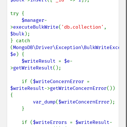
try {

$manager
-
>
executeBulkWrite
(
'db.collection'
, 
$bulk
);

} catch 
(
MongoDB\Driver\Exception\BulkWriteExcepti
$e
) {

$writeResult 
= 
$e
-
>
getWriteResult
();

    if (
$writeConcernError 
= 
$writeResult
->
getWriteConcernError
()) 
{

var_dump
(
$writeConcernError
);

    }

    if (
$writeErrors 
= 
$writeResult
-