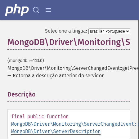
Selecione a língua:
MongoDB\Driver\Monitoring\Serv
(mongodb >=1.13.0)
MongoDB\Driver\Monitoring\ServerChangedEvent::getPrev
—
Retorna a descrição anterior do servidor
Descrição
¶
final
public
function
MongoDB\Driver\Monitoring\ServerChangedEvent:
MongoDB\Driver\ServerDescription