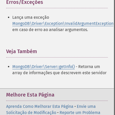
Erros/Exceções
¶
Lança uma exceção
MongoDB\Driver\Exception\InvalidArgumentException
em caso de erro ao analisar argumentos.
Veja Também
¶
MongoDB\Driver\Server::getInfo()
- Retorna um
array de informações que descrevem este servidor
Melhore Esta Página
Aprenda Como Melhorar Esta Página
•
Envie uma
Solicitação de Modificação
•
Reporte um Problema