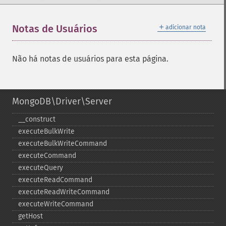
＋
Notas de Usuários
adicionar nota
Não há notas de usuários para esta página.
MongoDB\Driver\Server
_​_​construct
executeBulkWrite
executeBulkWriteCommand
executeCommand
executeQuery
executeReadCommand
executeReadWriteCommand
executeWriteCommand
getHost