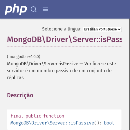
Selecione a língua:
MongoDB\Driver\Server::isPassiv
(mongodb >=1.0.0)
MongoDB\Driver\Server::isPassive
—
Verifica se este
servidor é um membro passivo de um conjunto de
réplicas
Descrição
¶
final
public
function
MongoDB\Driver\Server::isPassive
():
bool