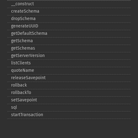
_​_​construct
createSchema
dropSchema
generateUUID
getDefaultSchema
getSchema
getSchemas
getServerVersion
listClients
quoteName
releaseSavepoint
rollback
rollbackTo
setSavepoint
sql
startTransaction