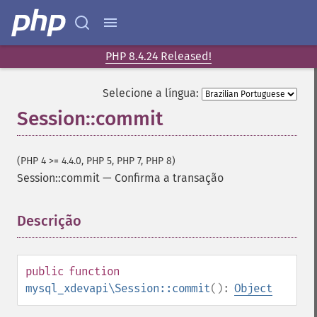
PHP 8.4.24 Released!
Selecione a língua:
Session::commit
(PHP 4 >= 4.4.0, PHP 5, PHP 7, PHP 8)
Session::commit
—
Confirma a transação
Descrição
¶
public
function
mysql_xdevapi\Session::commit
():
Object