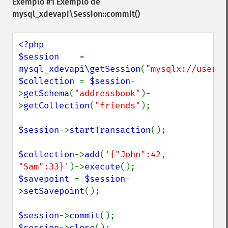
Exemplo #1 Exemplo de
mysql_xdevapi\Session::commit()
<?php

$session    
= 
mysql_xdevapi\getSession
(
"mysqlx://user:p
$collection 
= 
$session
-
>
getSchema
(
"addressbook"
)-
>
getCollection
(
"friends"
);

$session
->
startTransaction
();

$collection
->
add
(
'{"John":42, 
"Sam":33}'
)->
execute
$savepoint 
= 
$session
-
>
setSavepoint
();

$session
->
commit
$session
->
close
();