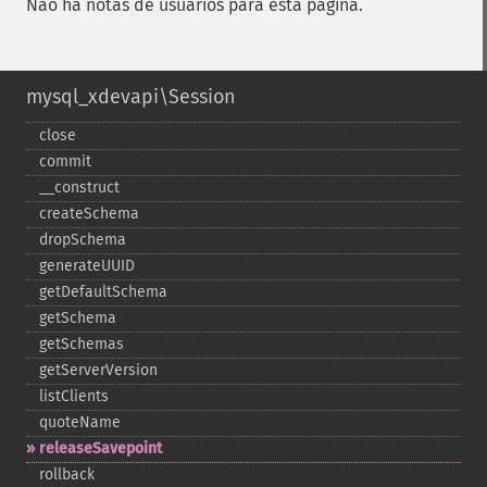
Não há notas de usuários para esta página.
mysql_xdevapi\Session
close
commit
_​_​construct
createSchema
dropSchema
generateUUID
getDefaultSchema
getSchema
getSchemas
getServerVersion
listClients
quoteName
releaseSavepoint
rollback