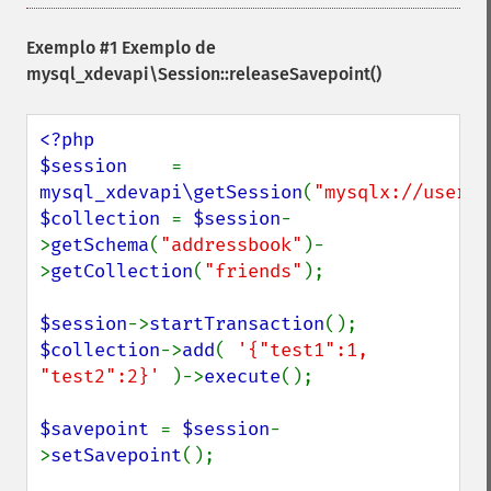
Exemplo #1 Exemplo de
mysql_xdevapi\Session::releaseSavepoint()
<?php

$session    
= 
mysql_xdevapi\getSession
(
"mysqlx://user:p
$collection 
= 
$session
-
>
getSchema
(
"addressbook"
)-
>
getCollection
(
"friends"
);

$session
->
startTransaction
$collection
->
add
( 
'{"test1":1, 
"test2":2}' 
)->
execute
();

$savepoint 
= 
$session
-
>
setSavepoint
();
