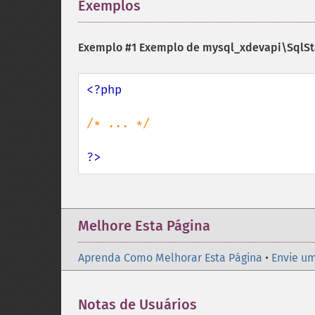
Exemplos
¶
Exemplo #1 Exemplo de
mysql_xdevapi\SqlSt
<?php

/* ... */

?>
Melhore Esta Página
Aprenda Como Melhorar Esta Página
•
Envie um
Notas de Usuários