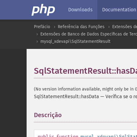
Downloads
Documentation
Prefácio
Referência das Funções
Extensões d
Extensões de Banco de Dados Específicas de Terc
mysql_xdevapi\SqlStatementResult
SqlStatementResult::hasD
(No version information available, might only be in G
SqlStatementResult::hasData
—
Verifica se o
Descrição
¶
public
function
mysql_xdevapi\SqlSta