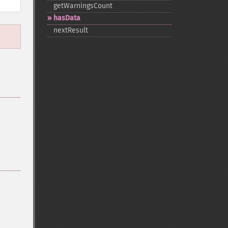
getWarningsCount
hasData
nextResult