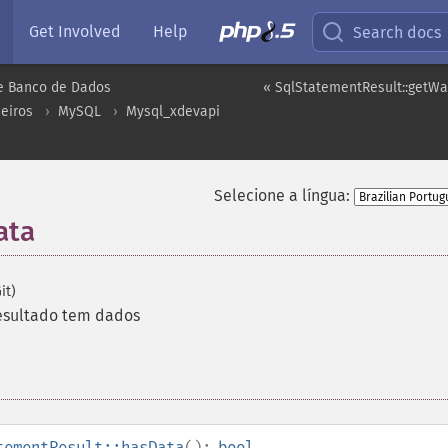
Get Involved
Help
Search docs
e Banco de Dados
« SqlStatementResult::getW
eiros
MySQL
Mysql_xdevapi
Selecione a língua:
ata
it)
 resultado tem dados
tementResult::hasData
():
bool