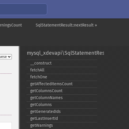
arningsCount
SqlStatementResult::nextResult »
mysql_xdevapi\SqlStatementResult
_​_​construct
fetchAll
fetchOne
getAffectedItemsCount
getColumnsCount
getColumnNames
getColumns
getGeneratedIds
getLastInsertId
getWarnings