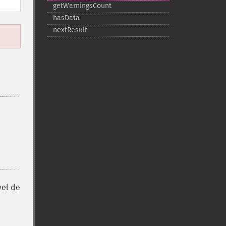
getWarningsCount
hasData
nextResult
vel de