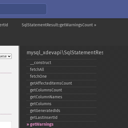
ertId
SqlStatementResult::getWarningsCount »
mysql_xdevapi\SqlStatementResult
_​_​construct
fetchAll
fetchOne
getAffectedItemsCount
getColumnsCount
getColumnNames
getColumns
getGeneratedIds
getLastInsertId
getWarnings