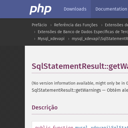
Downloads
Documentation
Prefácio
Referência das Funções
Extensões d
Extensões de Banco de Dados Específicas de Terc
Mysql_xdevapi
mysql_xdevapi\SqlStatementR
SqlStatementResult::getW
(No version information available, might only be in G
SqlStatementResult::getWarnings
—
Obtém ale
Descrição
¶
public
function
mysql_xdevapi\SqlSta