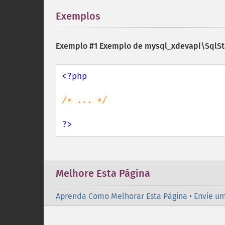
Exemplos
¶
Exemplo #1 Exemplo de
mysql_xdevapi\SqlSt
<?php

/* ... */

?>
Melhore Esta Página
Aprenda Como Melhorar Esta Página
•
Envie um