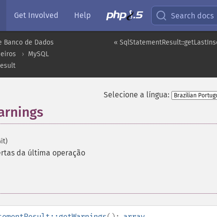
Get Involved
Help
Search docs
e Banco de Dados
« SqlStatementResult::getLastIns
eiros
MySQL
esult
Selecione a língua:
arnings
it)
rtas da última operação
tementResult::getWarnings
():
array