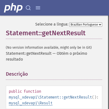
Selecione a língua:
Statement::getNextResult
(No version information available, might only be in Git)
Statement::getNextResult
—
Obtém o próximo
resultado
Descrição
¶
public
function
mysql_xdevapi\Statement::getNextResult
():
mysql_xdevapi\Result