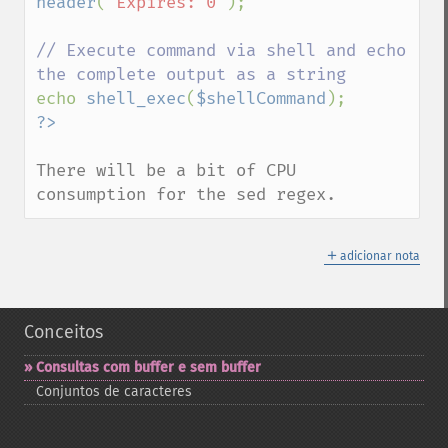
header
(
"Expires: 0"
);

// Execute command via shell and echo 
echo 
shell_exec
(
$shellCommand
There will be a bit of CPU 
consumption for the sed regex.
＋
adicionar nota
Conceitos
Consultas com buffer e sem buffer
Conjuntos de caracteres