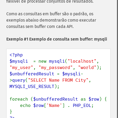
flexível de processar conjuntos de resultados.
Como as consultas em buffer são o padrão, os
exemplos abaixo demonstrarão como executar
consultas sem buffer com cada API.
Exemplo #1 Exemplo de consulta sem buffer: mysqli
<?php

$mysqli  
= new 
mysqli
(
"localhost"
, 
"my_user"
, 
"my_password"
, 
"world"
$unbufferedResult 
= 
$mysqli
-
>
query
(
"SELECT Name FROM City"
, 
MYSQLI_USE_RESULT
);

foreach (
$unbufferedResult 
as 
$row
) {

    echo 
$row
[
'Name'
] . 
PHP_EOL
;
