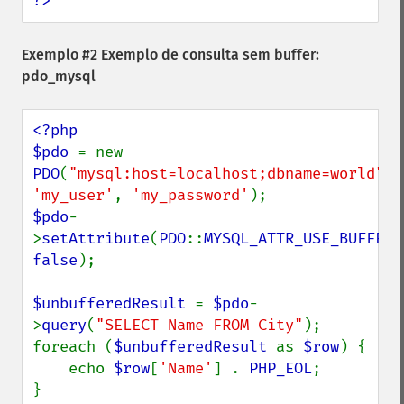
?>
Exemplo #2 Exemplo de consulta sem buffer:
pdo_mysql
<?php

$pdo 
= new 
PDO
(
"mysql:host=localhost;dbname=world"
, 
'my_user'
, 
'my_password'
$pdo
-
>
setAttribute
(
PDO
::
MYSQL_ATTR_USE_BUFFERE
false
);

$unbufferedResult 
= 
$pdo
-
>
query
(
"SELECT Name FROM City"
);

foreach (
$unbufferedResult 
as 
$row
) {

    echo 
$row
[
'Name'
] . 
PHP_EOL
;
