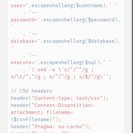
user='
.
escapeshellarg
(
$username
).
' ' 

. 
'--
password='
.
escapeshellarg
(
$password
).
' 
'

. 
'--
database='
.
escapeshellarg
(
$database
).
' 
' 

. 
'--
execute='
.
escapeshellarg
(
$sql
).
' '

. 
'| sed -e \'s/"/""/g ; 
s/\t/","/g ; s/^/"/g ; s/$/"/g\''
;

header
(
"Content-type: text/csv"
header
(
"Content-Disposition: 
attachment; filename=
{
$csvFilename
}
"
header
(
"Pragma: no-cache"