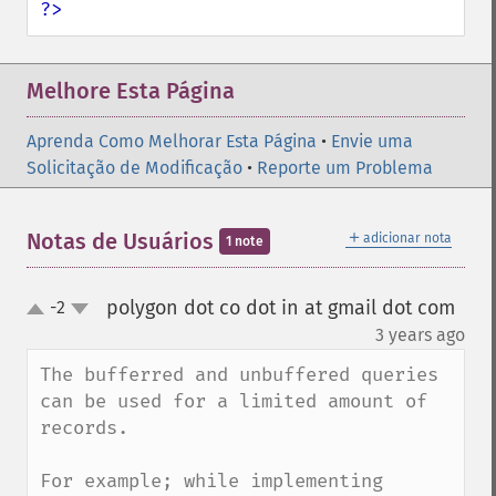
?>
Melhore Esta Página
Aprenda Como Melhorar Esta Página
•
Envie uma
Solicitação de Modificação
•
Reporte um Problema
＋
Notas de Usuários
adicionar nota
1 note
polygon dot co dot in at gmail dot com
-2
up
down
¶
3 years ago
The bufferred and unbuffered queries 
can be used for a limited amount of 
records.

For example; while implementing 