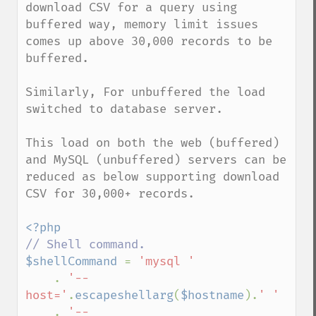
download CSV for a query using 
buffered way, memory limit issues 
comes up above 30,000 records to be 
buffered.

Similarly, For unbuffered the load 
switched to database server.

This load on both the web (buffered) 
and MySQL (unbuffered) servers can be 
reduced as below supporting download 
CSV for 30,000+ records.

$shellCommand 
= 
'mysql '

. 
'--
host='
.
escapeshellarg
(
$hostname
).
' '

. 
'--