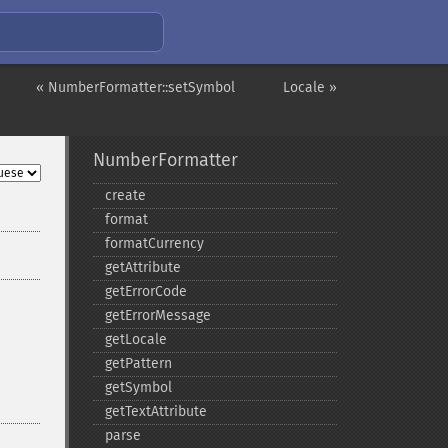
« NumberFormatter::setSymbol
Locale »
NumberFormatter
create
format
formatCurrency
getAttribute
getErrorCode
getErrorMessage
getLocale
getPattern
getSymbol
getTextAttribute
parse