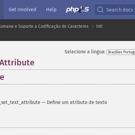
Get Involved
Help
Search docs
umana e Suporte a Codificação de Caracteres
intl
Selecione a língua:
Attribute
e
set_text_attribute
—
Define um atributo de texto