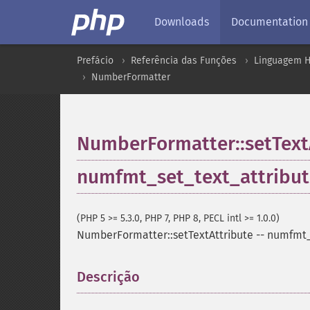
Downloads
Documentation
Prefácio
Referência das Funções
Linguagem H
NumberFormatter
NumberFormatter::setText
numfmt_set_text_attribut
(PHP 5 >= 5.3.0, PHP 7, PHP 8, PECL intl >= 1.0.0)
NumberFormatter::setTextAttribute
--
numfmt_
Descrição
¶