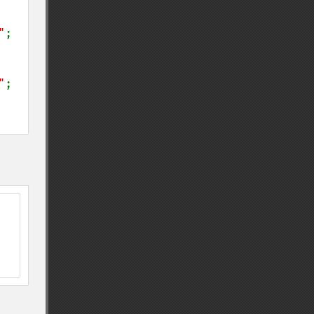
"
;

"
;
