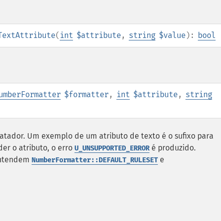
TextAttribute
(
int
$attribute
,
string
$value
):
bool
umberFormatter
$formatter
,
int
$attribute
,
string
atador. Um exemplo de um atributo de texto é o sufixo para
er o atributo, o erro
é produzido.
U_UNSUPPORTED_ERROR
entendem
e
NumberFormatter::DEFAULT_RULESET