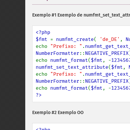
Exemplo #1 Exemplo de
numfmt_set_text_attr
<?php

$fmt 
= 
numfmt_create
( 
'de_DE'
, 
N
echo 
"Prefixo: "
.
numfmt_get_text
NumberFormatter
::
NEGATIVE_PREFIX
echo 
numfmt_format
(
$fmt
, -
123456
numfmt_set_text_attribute
(
$fmt
, 
echo 
"Prefixo: "
.
numfmt_get_text
NumberFormatter
::
NEGATIVE_PREFIX
echo 
numfmt_format
(
$fmt
, -
123456
?>
Exemplo #2 Exemplo OO
<?php
