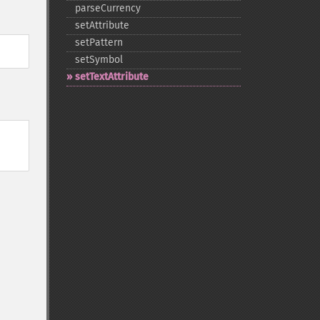
parseCurrency
setAttribute
setPattern
setSymbol
setTextAttribute