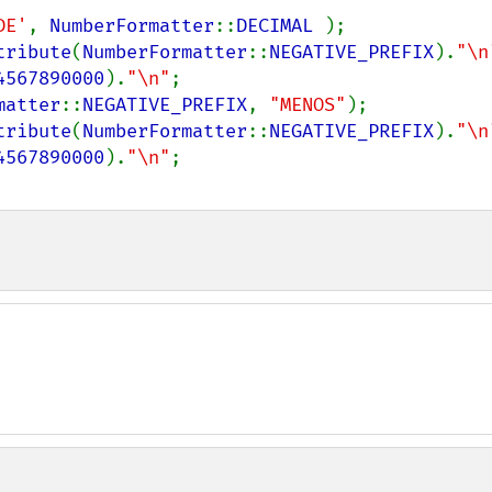
DE'
, 
NumberFormatter
::
DECIMAL 
);

tribute
(
NumberFormatter
::
NEGATIVE_PREFIX
).
"\n
4567890000
).
"\n"
matter
::
NEGATIVE_PREFIX
, 
"MENOS"
);

tribute
(
NumberFormatter
::
NEGATIVE_PREFIX
).
"\n
4567890000
).
"\n"