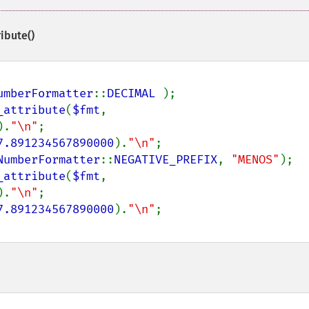
ibute()
umberFormatter
::
DECIMAL 
);

_attribute
(
$fmt
, 
).
"\n"
;

7.891234567890000
).
"\n"
NumberFormatter
::
NEGATIVE_PREFIX
, 
"MENOS"
);

_attribute
(
$fmt
, 
).
"\n"
;

7.891234567890000
).
"\n"