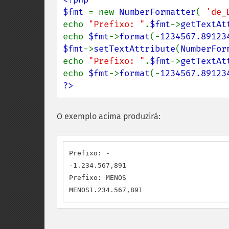
$fmt 
= new 
NumberFormatter
( 
'de_
echo 
"Prefixo: "
.
$fmt
->
getTextAt
echo 
$fmt
->
format
(-
1234567.89123
$fmt
->
setTextAttribute
(
NumberFor
echo 
"Prefixo: "
.
$fmt
->
getTextAt
echo 
$fmt
->
format
(-
1234567.89123
?>
O exemplo acima produzirá:
Prefixo: -

-1.234.567,891

Prefixo: MENOS

MENOS1.234.567,891