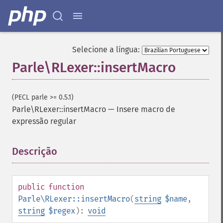
Selecione a língua:
Parle\RLexer::insertMacro
(PECL parle >= 0.5.1)
Parle\RLexer::insertMacro
—
Insere macro de
expressão regular
Descrição
¶
public
function
Parle\RLexer::insertMacro
(
string
$name
,
string
$regex
):
void