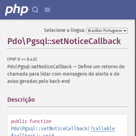
Selecione a língua:
Pdo\Pgsql::setNoticeCallback
(PHP 8 >= 8.4.0)
Pdo\Pgsql::setNoticeCallback
—
Define um retorno de
chamada para lidar com mensagens de alerta e de
aviso geradas pelo back-end
Descrição
¶
public
function
Pdo\Pgsql::setNoticeCallback
(
?
callable
$callback
):
void