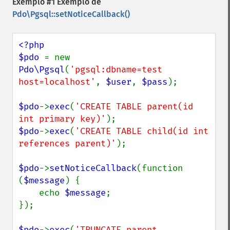
Exemplo #1 Exemplo de
Pdo\Pgsql::setNoticeCallback()
<?php

$pdo 
= new 
Pdo\Pgsql
(
'pgsql:dbname=test 
host=localhost'
, 
$user
, 
$pass
);

$pdo
->
exec
(
'CREATE TABLE parent(id 
int primary key)'
$pdo
->
exec
(
'CREATE TABLE child(id int 
references parent)'
);

$pdo
->
setNoticeCallback
(function 
(
$message
) {

    echo 
$message
;

});

$pdo
->
exec
(
'TRUNCATE parent 