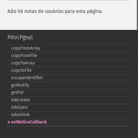
Não há notas de usuários para esta página.
Pdo\Pgsql
copyFromArray
copyFromFile
copyToArray
copyToFile
escapeIdentifier
getNotify
getPid
lobCreate
lobOpen
lobUnlink
setNoticeCallback