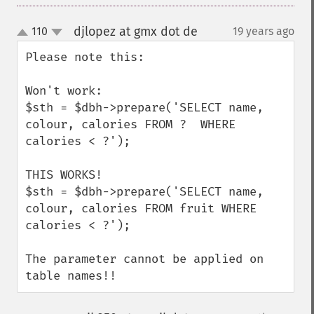
djlopez at gmx dot de
110
19 years ago
¶
up
down
Please note this:

Won't work:

$sth = $dbh->prepare('SELECT name, 
colour, calories FROM ?  WHERE 
calories < ?');

THIS WORKS!

$sth = $dbh->prepare('SELECT name, 
colour, calories FROM fruit WHERE 
calories < ?');

The parameter cannot be applied on 
table names!!