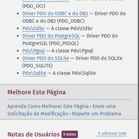
(PDO_OCI)
Driver PDO do ODBC e do DB2
— Driver PDO do
ODBC e do DB2 (PDO_ODBC)
Pdo\Odbc
— A classe Pdo\Odbc
Driver PDO do PostgreSQL
— Driver PDO do
PostgreSQL (PDO_PGSQL)
Pdo\Pgsql
— A classe Pdo\Pgsql
Driver PDO do SQLite
— Driver PDO do SQLite
(PDO_SQLITE)
Pdo\Sqlite
— A classe Pdo\Sqlite
Melhore Esta Página
Aprenda Como Melhorar Esta Página
•
Envie uma
Solicitação de Modificação
•
Reporte um Problema
＋
Notas de Usuários
adicionar nota
5 notes