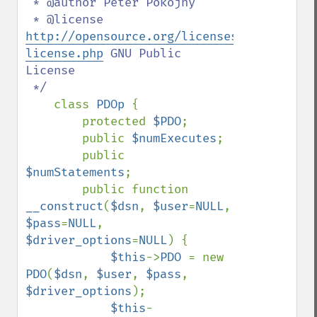
 * @author Peter Pokojny

 * @license 
http://opensource.org/licenses/gpl-
license.php
 GNU Public 
License

 */

class 
PDOp 
{

        protected 
$PDO
;

        public 
$numExecutes
;

        public 
$numStatements
;

        public function 
__construct
(
$dsn
, 
$user
=
NULL
, 
$pass
=
NULL
, 
$driver_options
=
NULL
) {

$this
->
PDO 
= new 
PDO
(
$dsn
, 
$user
, 
$pass
, 
$driver_options
);

$this
-