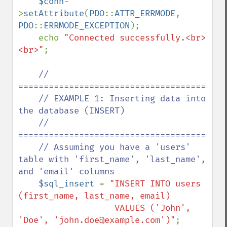
$conn
-
>
setAttribute
(
PDO
::
ATTR_ERRMODE
, 
PDO
::
ERRMODE_EXCEPTION
);

    echo 
"Connected successfully.<br>
<br>"
;

// 
==========================================
    // EXAMPLE 1: Inserting data into 
the database (INSERT)

    // 
==========================================
    // Assuming you have a 'users' 
table with 'first_name', 'last_name', 
and 'email' columns

$sql_insert 
= 
"INSERT INTO users 
(first_name, last_name, email) 

                   VALUES ('John', 
'Doe', 'john.doe@example.com')"
;
