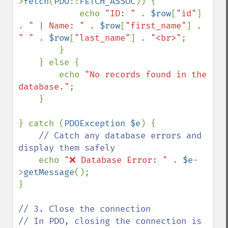
>
fetch
(
PDO
::
FETCH_ASSOC
)) {

            echo 
"ID: " 
. 
$row
[
"id"
] 
. 
" | Name: " 
. 
$row
[
"first_name"
] . 
" " 
. 
$row
[
"last_name"
] . 
"<br>"
;

        }

    } else {

        echo 
"No records found in the 
database."
;

    }

} catch (
PDOException $e
) {

// Catch any database errors and 
display them safely

echo 
"❌ Database Error: " 
. 
$e
-
>
getMessage
();

}

// 3. Close the connection

// In PDO, closing the connection is 