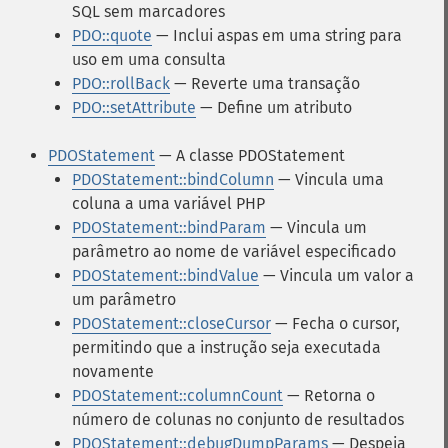
SQL sem marcadores
PDO::quote
— Inclui aspas em uma string para
uso em uma consulta
PDO::rollBack
— Reverte uma transação
PDO::setAttribute
— Define um atributo
PDOStatement
— A classe PDOStatement
PDOStatement::bindColumn
— Vincula uma
coluna a uma variável PHP
PDOStatement::bindParam
— Vincula um
parâmetro ao nome de variável especificado
PDOStatement::bindValue
— Vincula um valor a
um parâmetro
PDOStatement::closeCursor
— Fecha o cursor,
permitindo que a instrução seja executada
novamente
PDOStatement::columnCount
— Retorna o
número de colunas no conjunto de resultados
PDOStatement::debugDumpParams
— Despeja