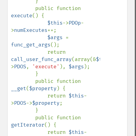
        }

        public function 
execute
() {

$this
->
PDOp
-
>
numExecutes
++;

$args 
= 
func_get_args
();

            return 
call_user_func_array
(array(&
$this
-
>
PDOS
, 
'execute'
), 
$args
);

        }

        public function 
__get
(
$property
) {

            return 
$this
-
>
PDOS
->
$property
;

        }

        public function 
getIterator
() {

            return 
$this
-