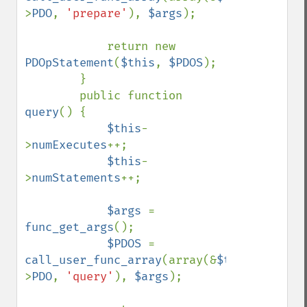
>
PDO
, 
'prepare'
), 
$args
);

            return new 
PDOpStatement
(
$this
, 
$PDOS
);

        }

        public function 
query
() {

$this
-
>
numExecutes
++;

$this
-
>
numStatements
++;

$args 
= 
func_get_args
();

$PDOS 
= 
call_user_func_array
(array(&
$this
-
>
PDO
, 
'query'
), 
$args
);
