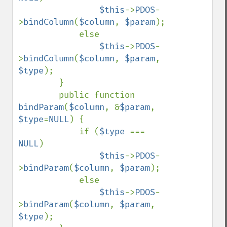
$this
->
PDOS
-
>
bindColumn
(
$column
, 
$param
);

            else

$this
->
PDOS
-
>
bindColumn
(
$column
, 
$param
, 
$type
);

        }

        public function 
bindParam
(
$column
, &
$param
, 
$type
=
NULL
) {

            if (
$type 
=== 
NULL
)

$this
->
PDOS
-
>
bindParam
(
$column
, 
$param
);

            else

$this
->
PDOS
-
>
bindParam
(
$column
, 
$param
, 
$type
);
