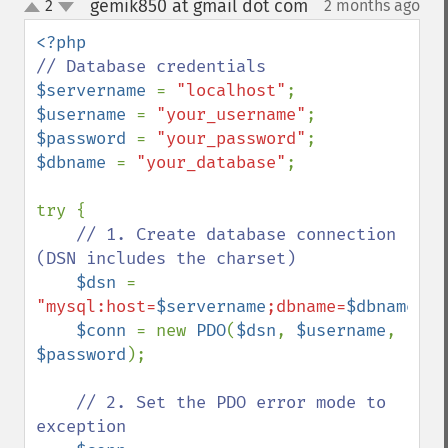
gemik850 at gmail dot com
2
2 months ago
¶
up
down
$servername 
= 
"localhost"
$username 
= 
"your_username"
$password 
= 
"your_password"
$dbname 
= 
"your_database"
;

try {

// 1. Create database connection 
(DSN includes the charset)

$dsn 
= 
"mysql:host=
$servername
;dbname=
$dbname
;ch
$conn 
= new 
PDO
(
$dsn
, 
$username
, 
$password
);

// 2. Set the PDO error mode to 
exception
