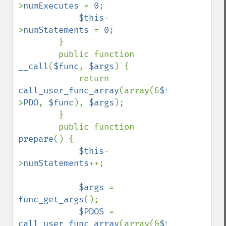
>
numExecutes 
= 
0
;

$this
-
>
numStatements 
= 
0
;

        }

        public function 
__call
(
$func
, 
$args
) {

            return 
call_user_func_array
(array(&
$this
-
>
PDO
, 
$func
), 
$args
);

        }

        public function 
prepare
() {

$this
-
>
numStatements
++;

$args 
= 
func_get_args
();

$PDOS 
= 
call_user_func_array
(array(&
$this
-