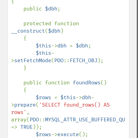
{

    public 
$dbh
;

    protected function 
__construct
(
$dbh
)

    {

$this
->
dbh 
= 
$dbh
;

$this
-
>
setFetchMode
(
PDO
::
FETCH_OBJ
);

    }

    public function 
foundRows
()

    {

$rows 
= 
$this
->
dbh
-
>
prepare
(
'SELECT found_rows() AS 
rows'
, 
array(
PDO
::
MYSQL_ATTR_USE_BUFFERED_QUERY 
=> 
TRUE
));

$rows
->
execute
();
