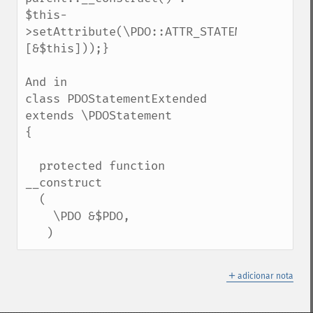
$this-
>setAttribute(\PDO::ATTR_STATEMENT_CLASS,
[&$this]));}

And in 

class PDOStatementExtended 
extends \PDOStatement

{

  protected function 
__construct

  (

    \PDO &$PDO,

   )
＋
adicionar nota