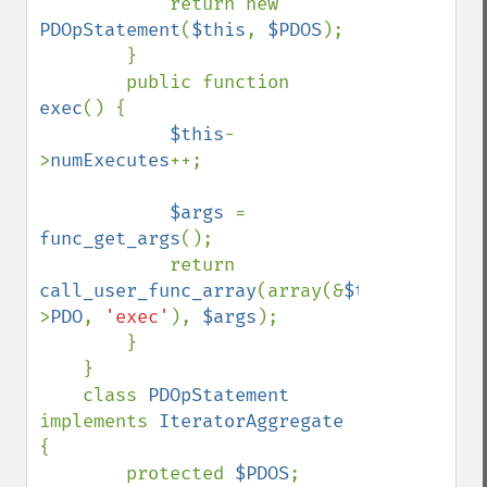
            return new 
PDOpStatement
(
$this
, 
$PDOS
);

        }

        public function 
exec
() {

$this
-
>
numExecutes
++;

$args 
= 
func_get_args
();

            return 
call_user_func_array
(array(&
$this
-
>
PDO
, 
'exec'
), 
$args
);

        }

    }

    class 
PDOpStatement 
implements 
IteratorAggregate 
{

        protected 
$PDOS
;
