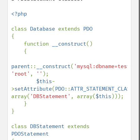
<?php

class 
Database 
extends 
{

    function 
__construct
()

    {

parent
::
__construct
(
'mysql:dbname=test;ho
'root'
, 
''
);

$this
-
>
setAttribute
(
PDO
::
ATTR_STATEMENT_CLASS
, 
array(
'DBStatement'
, array(
$this
)));

    }

}

class 
DBStatement 
extends 