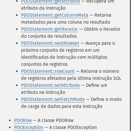
PDOStatement::getAttribute
— Recupera um
atributo da instrução
PDOStatement::getColumnMeta
— Retorna
metadados para uma coluna no resultado
PDOStatement::getIterator
— Obtém o iterador
do conjunto de resultados
PDOStatement::nextRowset
— Avança para o
próximo conjunto de registros em um
identificados de instrução com múltiplos
conjuntos de registros
PDOStatement::rowCount
— Retorna o número
de registros afetados pela última instrução SQL
PDOStatement::setAttribute
— Define um
atributo na instrução
PDOStatement::setFetchMode
— Define o modo
de carga de dados para esta instrução
PDORow
— A classe PDORow
PDOException
— A classe PDOException