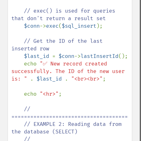
// exec() is used for queries 
that don't return a result set

$conn
->
exec
(
$sql_insert
);

// Get the ID of the last 
inserted row

$last_id 
= 
$conn
->
lastInsertId
();

    echo 
"✅ New record created 
successfully. The ID of the new user 
is: " 
. 
$last_id 
. 
"<br><br>"
;

    echo 
"<hr>"
;

// 
==========================================
    // EXAMPLE 2: Reading data from 
the database (SELECT)

    // 