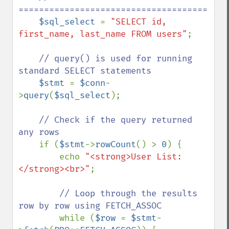
==========================================
$sql_select 
= 
"SELECT id, 
first_name, last_name FROM users"
;

// query() is used for running 
standard SELECT statements

$stmt 
= 
$conn
-
>
query
(
$sql_select
);

// Check if the query returned 
any rows

if (
$stmt
->
rowCount
() > 
0
) {

        echo 
"<strong>User List:
</strong><br>"
;

// Loop through the results 
row by row using FETCH_ASSOC

while (
$row 
= 
$stmt
-