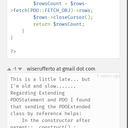
$rowsCount 
= 
$rows
-
>
fetch
(
PDO
::
FETCH_OBJ
)->
rows
;

$rows
->
closeCursor
();

        return 
$rowsCount
;

    }

}

?>
wiserufferto at gmail dot com
-1
¶
up
down
5 years ago
This is a little late... but 
I'm old and slow.......

Regarding Extending 
PDOStatement and PDO I found 
that sending the PDOExtended 
class by reference helps:

    In the constructor after 
parent::__construct() :
