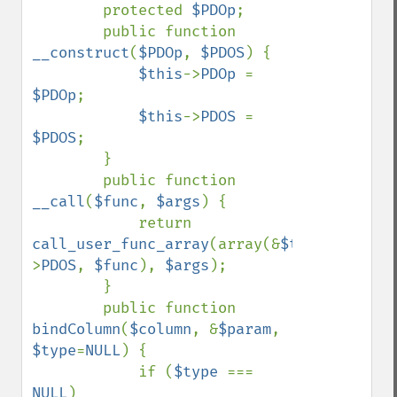
        protected 
$PDOp
;

        public function 
__construct
(
$PDOp
, 
$PDOS
) {

$this
->
PDOp 
= 
$PDOp
;

$this
->
PDOS 
= 
$PDOS
;

        }

        public function 
__call
(
$func
, 
$args
) {

            return 
call_user_func_array
(array(&
$this
-
>
PDOS
, 
$func
), 
$args
);

        }

        public function 
bindColumn
(
$column
, &
$param
, 
$type
=
NULL
) {

            if (
$type 
=== 
NULL
)
