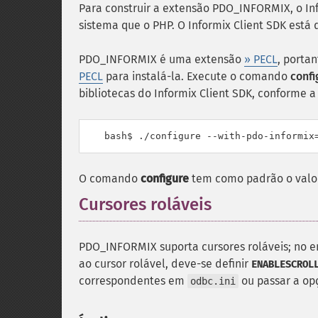
Para construir a extensão PDO_INFORMIX, o Inf
sistema que o PHP. O Informix Client SDK está 
PDO_INFORMIX é uma extensão
» PECL
, porta
PECL
para instalá-la. Execute o comando
confi
bibliotecas do Informix Client SDK, conforme a 
O comando
configure
tem como padrão o valo
Cursores roláveis
¶
PDO_INFORMIX suporta cursores roláveis; no en
ao cursor rolável, deve-se definir
ENABLESCROL
correspondentes em
ou passar a o
odbc.ini