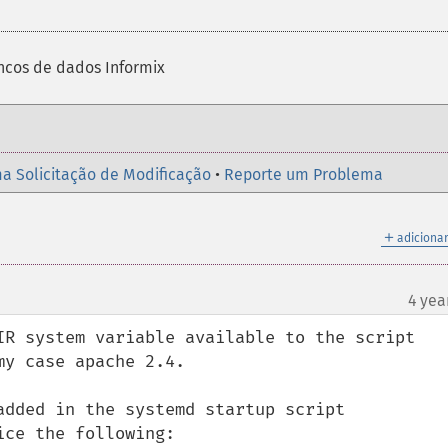
cos de dados Informix
a Solicitação de Modificação
•
Reporte um Problema
＋
adicionar
4 yea
IR system variable available to the script 
y case apache 2.4.

added in the systemd startup script 
ce the following:
