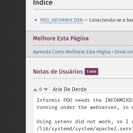
Índice
¶
PDO_INFORMIX DSN
— Conectando-se a ban
Melhore Esta Página
Aprenda Como Melhorar Esta Página
•
Envie um
Notas de Usuários
1 note
Arie De Derde
0
¶
up
down
Informix PDO needs the INFORMIXD
running under the webserver, in m
Using setenv did not work, so I 
/lib/systemd/system/apache2.servi