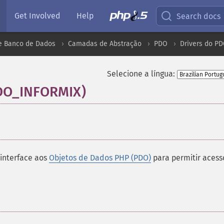
Get Involved
Help
Search docs
e Banco de Dados
Camadas de Abstração
PDO
Drivers do P
Selecione a língua:
PDO_INFORMIX)
¶
interface aos
Objetos de Dados PHP (PDO)
para permitir acess