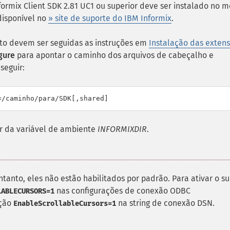
ormix Client SDK 2.81 UC1 ou superior deve ser instalado no 
disponível no
» site de suporte do IBM Informix
.
nto devem ser seguidas as instruções em
Instalação das exten
gure
para apontar o caminho dos arquivos de cabeçalho e
seguir:
r da variável de ambiente
INFORMIXDIR
.
tanto, eles não estão habilitados por padrão. Para ativar o s
nas configurações de conexão ODBC
LABLECURSORS=1
pção
na string de conexão DSN.
EnableScrollableCursors=1