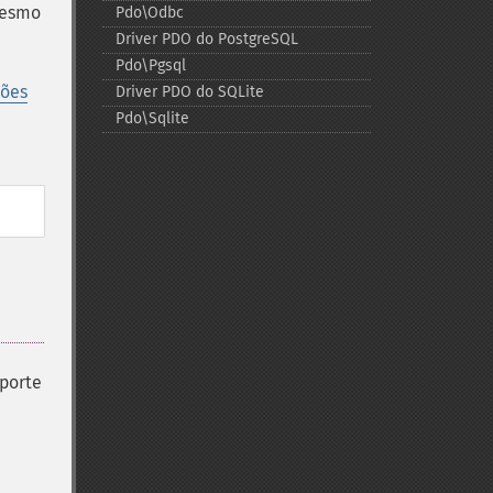
mesmo
Pdo\Odbc
Driver PDO do PostgreSQL
Pdo\Pgsql
sões
Driver PDO do SQLite
Pdo\Sqlite
uporte