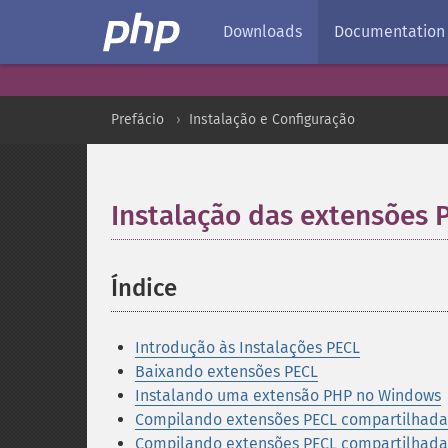
Downloads
Documentation
Prefácio
Instalação e Configuração
Instalação das extensões 
Índice
¶
Introdução às Instalações PECL
Baixando extensões PECL
Instalando uma extensão PHP no Windows
Compilando extensões PECL compartilhad
Compilando extensões PECL compartilhada