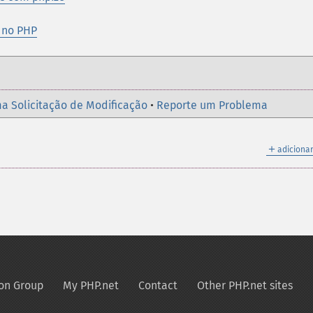
 no PHP
a Solicitação de Modificação
•
Reporte um Problema
＋
adicionar
on Group
My PHP.net
Contact
Other PHP.net sites