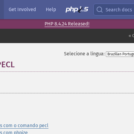
Get Involved
Help
Search docs
PHP 8.4.24 Released!
« 
Selecione a língua:
PECL
¶
as com o comando pecl
s com phpize