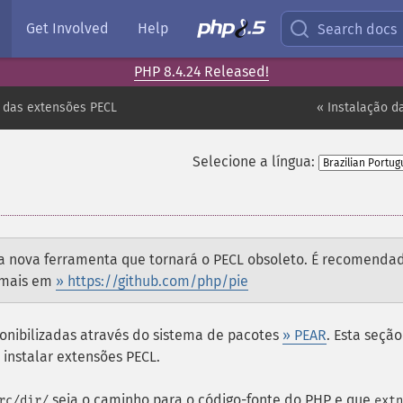
Get Involved
Help
Search docs
PHP 8.4.24 Released!
o das extensões PECL
« Instalação d
Selecione a língua:
¶
a nova ferramenta que tornará o PECL obsoleto. É recomenda
a mais em
» https://github.com/php/pie
onibilizadas através do sistema de pacotes
» PEAR
. Esta seçã
instalar extensões PECL.
seja o caminho para o código-fonte do PHP e que
rc/dir/
extn