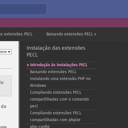
as extensões PECL
Baixando extensões PECL »
Instalação das extensões
PECL
Introdução às Instalações PECL
Baixando extensões PECL
Instalando uma extensão PHP no
do
Windows
Compilando extensões PECL
compartilhadas com o comando
o do
pecl
Compilando extensões PECL
compartilhadas com phpize
php-​config
ame