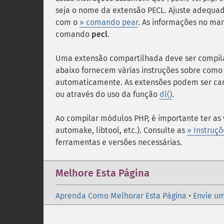
seja o nome da extensão PECL. Ajuste adequ
com o
» comando pear
. As informações no m
comando
pecl
.
Uma extensão compartilhada deve ser compilad
abaixo fornecem várias instruções sobre como 
automaticamente. As extensões podem ser ca
ou através do uso da função
dl()
.
Ao compilar módulos PHP, é importante ter as 
automake, libtool, etc.). Consulte as
» Instruç
ferramentas e versões necessárias.
Melhore Esta Página
Aprenda Como Melhorar Esta Página
•
Envie um