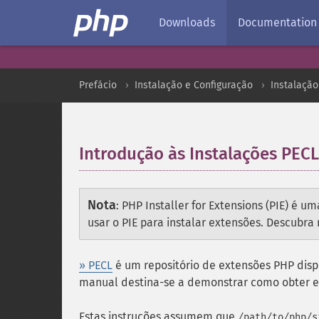
Downloads
Documentation
Prefácio
Instalação e Configuração
Instalaçã
Introdução às Instalações PECL
Nota
:
PHP Installer for Extensions (
PIE
) é um
usar o PIE para instalar extensões. Descubr
» PECL
é um repositório de extensões PHP disp
manual destina-se a demonstrar como obter e 
Estas instruções assumem que
/path/to/php/s